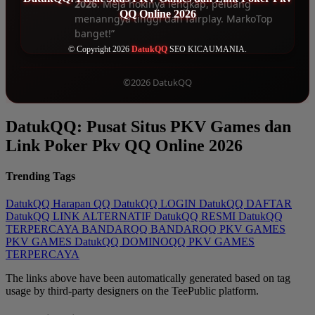
2026
. Meja hokinya lengkap, peluang
QQ Online 2026
menanngya tinggi dan fairplay. MarkoTop
banget!”
© Copyright 2026
DatukQQ
SEO KICAUMANIA.
©2026 DatukQQ
DatukQQ: Pusat Situs PKV Games dan
Link Poker Pkv QQ Online 2026
Trending Tags
DatukQQ
Harapan QQ
DatukQQ LOGIN
DatukQQ DAFTAR
DatukQQ LINK ALTERNATIF
DatukQQ RESMI
DatukQQ
TERPERCAYA
BANDARQQ
BANDARQQ
PKV GAMES
PKV GAMES DatukQQ
DOMINOQQ
PKV GAMES
TERPERCAYA
The links above have been automatically generated based on tag
usage by third-party designers on the TeePublic platform.