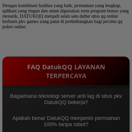
Dengan kombinasi fasilitas yang baik, permainan yang lengkap,
aplikasi yang ringan dan aman digunakan serta program bonus yang
menarik, DATUKQQ menjadi salah satu daftar situs qq online
berbasis pkv games yang patut di pertimbangkan bagi pecinta qq
poker online.
FAQ DatukQQ LAYANAN
TERPERCAYA
Bagaimana teknologi server anti lag di situs pkv
DatukQQ bekerja?
Sebagai
Agen PKV DominoQQ & Bandar QQ
Apakah benar DatukQQ menjamin permainan
Terpercaya 2026
, DatukQQ menggunakan sistem
100% tanpa robot?
Multi-Node Server terbaru yang mengarahkan