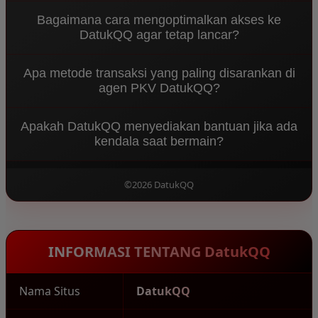
koneksi ke jalur terpendek. Ini meminimalisir ping
Benar sekali. Sebagai
situs pkv
resmi, kami
tinggi, memastikan kelancaran total saat Anda
Bagaimana cara mengoptimalkan akses ke
mengimplementasikan sistem deteksi otomatis
bermain
BandarQQ
maupun
DomainQQ
.
DatukQQ agar tetap lancar?
tingkat tinggi. Ini menjamin setiap putaran
DominoQQ
dan Bandar QQ berjalan murni Player
Pastikan Anda mengakses link alternatif resmi atau
vs Player, menjaga ekosistem tetap fair play.
Apa metode transaksi yang paling disarankan di
mengunduh aplikasi versi terbaru. Kosongkan
agen PKV DatukQQ?
cache perangkat Anda secara berkala agar
teknologi
server anti lag
bekerja maksimal untuk
Untuk menunjang kecepatan deposit dan withdraw
pengalaman bermain
BandarQQ
yang tanpa batas.
Apakah DatukQQ menyediakan bantuan jika ada
di
situs pkv
kami, sangat disarankan
kendala saat bermain?
menggunakan QRIS atau E-wallet (Dana/OVO).
Sistem otomatis DatukQQ akan memproses saldo
Tentu. Sebagai
Agen PKV DominoQQ & Bandar QQ
Anda dalam hitungan detik, sehingga Anda bisa
Terpercaya 2026
, tim Customer Service profesional
©2026 DatukQQ
langsung fokus ke meja
DomainQQ
.
kami siaga 24 jam nonstop via LiveChat untuk
memberikan solusi instan terkait pendaftaran,
login, atau hambatan teknis lainnya di ekosistem
PKV.
INFORMASI TENTANG DatukQQ
Nama Situs
DatukQQ