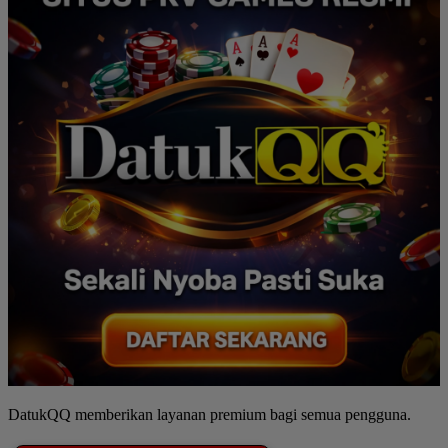
DatukQQ memberikan layanan premium bagi semua pengguna.