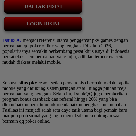
DAFTAR DISINI
LOGIN DISINI
DatukQQ
menjadi referensi utama penggemar pkv games dengan
permainan qq poker online yang lengkap. Di tahun 2026,
popularitasnya semakin berkembang pesat khususnya di Indonesia
berkat ekosistem permainan yang jujur, adil dan terpercaya serta
mudah diakses melalui mobile.
Sebagai
situs pkv
resmi, setiap pemain bisa bermain melalui aplikasi
mobile yang didukung sistem jaringan stabil, hingga pilihan meja
permainan yang beragam. Selain itu, DatukQQ juga memberikan
program bonus cashback dan referral hingga 20% yang bisa
dimanfaatkan pemain untuk mendapatkan penghasilan tambahan.
Fasilitas ini menjadi salah satu daya tarik utama bagi pemain baru
maupun profesional yang ingin memaksilkan keuntungan saat
bermain qq poker online.