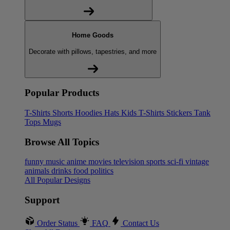
Home Goods
Decorate with pillows, tapestries, and more
Popular Products
T-Shirts
Shorts
Hoodies
Hats
Kids T-Shirts
Stickers
Tank
Tops
Mugs
Browse All Topics
funny
music
anime
movies
television
sports
sci-fi
vintage
animals
drinks
food
politics
All Popular Designs
Support
Order Status
FAQ
Contact Us