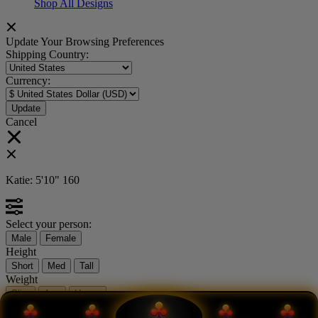
Shop All Designs
Update Your Browsing Preferences
Shipping Country:
Currency:
Cancel
Katie:
5'10"
160
Select your person:
Male
Female
Height
Short
Med
Tall
Weight
Slim
Avg
Heavy
View Size Chart