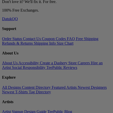
Don't love it? We'll fix it. For free.
100% Free Exchanges.
DatukQQ
Support
Order Status
Contact Us
Coupon Codes
FAQ
Free Shipping
Refunds & Returns
Shipping Info
Size Chart
About Us
About Us
Accessibility
Create a Dashery Store
Careers
Hire an
Artist
Social Responsibility
TeePublic Reviews
Explore
All Designs
Content Directory
Featured Artists
Newest Designers
Newest T-Shirts
Tag Directory
Artists
Artist Signup
Design Guide
TeePublic Blog