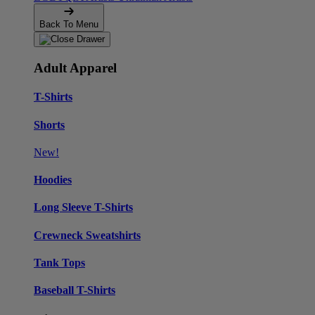
Back To Menu
Adult Apparel
T-Shirts
Shorts
New!
Hoodies
Long Sleeve T-Shirts
Crewneck Sweatshirts
Tank Tops
Baseball T-Shirts