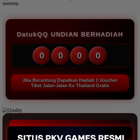
nonstop.
DatukQQ UNDIAN BERHADIAH
0
0
0
0
Jika Beruntung Dapatkan Hadiah 1 Voucher
Tiket Jalan-Jalan Ke Thailand Gratis
REVIEW MEMBERSHIP DatukQQ