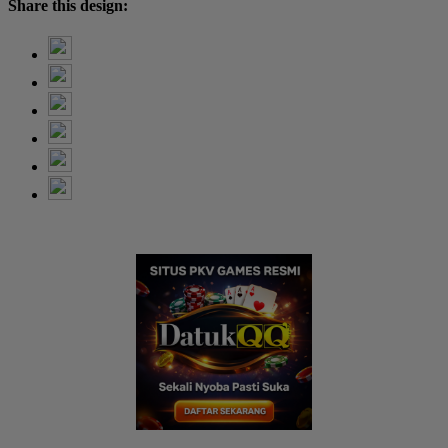
Share this design: