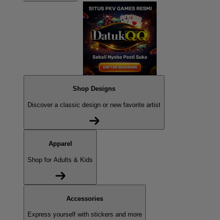
Shop Designs
Discover a classic design or new favorite artist
Apparel
Shop for Adults & Kids
Accessories
Express yourself with stickers and more