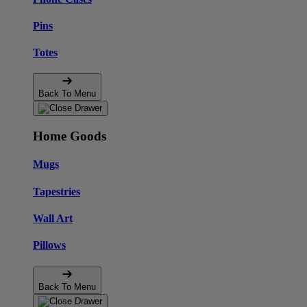
Pins
Totes
Back To Menu
Home Goods
Mugs
Tapestries
Wall Art
Pillows
Back To Menu