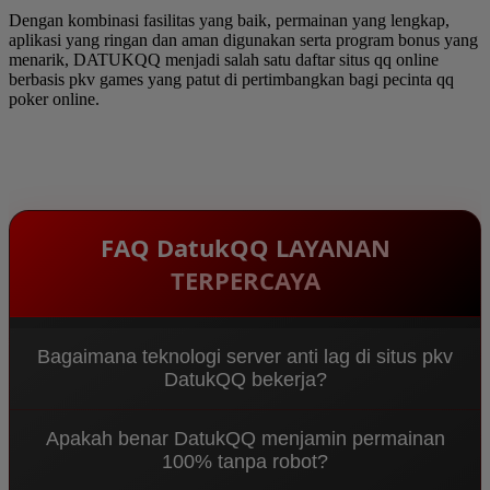
Dengan kombinasi fasilitas yang baik, permainan yang lengkap,
aplikasi yang ringan dan aman digunakan serta program bonus yang
menarik, DATUKQQ menjadi salah satu daftar situs qq online
berbasis pkv games yang patut di pertimbangkan bagi pecinta qq
poker online.
FAQ DatukQQ LAYANAN
TERPERCAYA
Bagaimana teknologi server anti lag di situs pkv
DatukQQ bekerja?
Sebagai
Agen PKV DominoQQ & Bandar QQ
Apakah benar DatukQQ menjamin permainan
Terpercaya 2026
, DatukQQ menggunakan sistem
100% tanpa robot?
Multi-Node Server terbaru yang mengarahkan