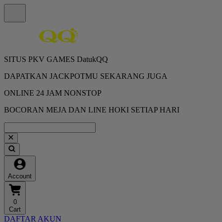
SITUS PKV GAMES DatukQQ
DAPATKAN JACKPOTMU SEKARANG JUGA
ONLINE 24 JAM NONSTOP
BOCORAN MEJA DAN LINE HOKI SETIAP HARI
Account
0
Cart
DAFTAR AKUN