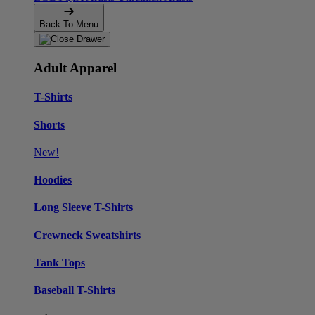
Back To Menu
Adult Apparel
T-Shirts
Shorts
New!
Hoodies
Long Sleeve T-Shirts
Crewneck Sweatshirts
Tank Tops
Baseball T-Shirts