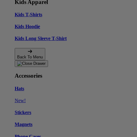
Kids Apparel
Kids T-Shirts
Kids Hoodie
Kids Long Sleeve T-Shirt
Back To Menu
Accessories
Hats
New!
Stickers
Magnets
Phone Cases