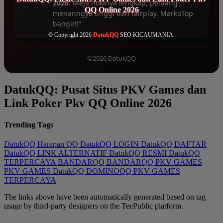
2026
. Meja hokinya lengkap, peluang
QQ Online 2026
menanngya tinggi dan fairplay. MarkoTop
banget!”
© Copyright 2026
DatukQQ
SEO KICAUMANIA.
©2026 DatukQQ
DatukQQ: Pusat Situs PKV Games dan
Link Poker Pkv QQ Online 2026
Trending Tags
DatukQQ
Harapan QQ
DatukQQ LOGIN
DatukQQ DAFTAR
DatukQQ LINK ALTERNATIF
DatukQQ RESMI
DatukQQ
TERPERCAYA
BANDARQQ
BANDARQQ
PKV GAMES
PKV GAMES DatukQQ
DOMINOQQ
PKV GAMES
TERPERCAYA
The links above have been automatically generated based on tag
usage by third-party designers on the TeePublic platform.