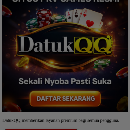
DatukQQ memberikan layanan premium bagi semua pengguna.