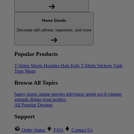
Home Goods
Decorate with pillows, tapestries, and more
Popular Products
T-Shirts
Shorts
Hoodies
Hats
Kids T-Shirts
Stickers
Tank
Tops
Mugs
Browse All Topics
funny
music
anime
movies
television
sports
sci-fi
vintage
animals
drinks
food
politics
All Popular Designs
Support
Order Status
FAQ
Contact Us