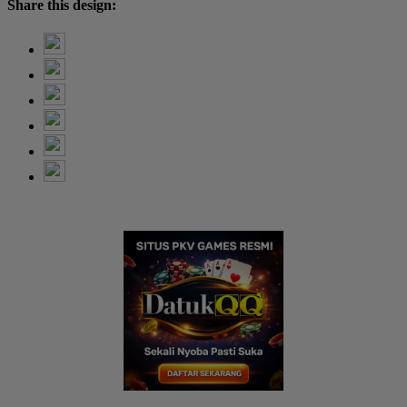
Share this design: