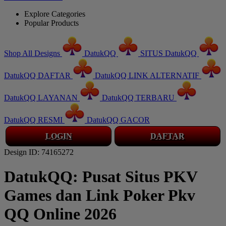
Explore Categories
Popular Products
Shop All Designs
DatukQQ
SITUS DatukQQ
DatukQQ DAFTAR
DatukQQ LINK ALTERNATIF
DatukQQ LAYANAN
DatukQQ TERBARU
DatukQQ RESMI
DatukQQ GACOR
LOGIN
DAFTAR
Design ID: 74165272
DatukQQ: Pusat Situs PKV
Games dan Link Poker Pkv
QQ Online 2026