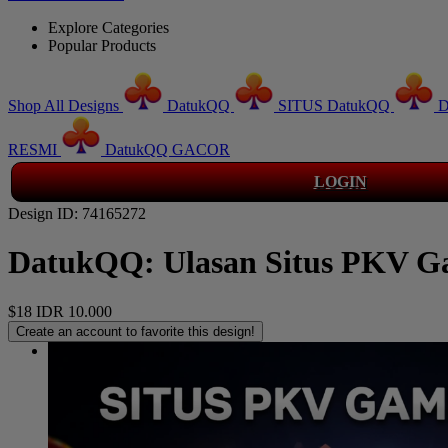
Explore Categories
Popular Products
Shop All Designs
DatukQQ
SITUS DatukQQ
D
RESMI
DatukQQ GACOR
LOGIN
Design ID: 74165272
DatukQQ: Ulasan Situs PKV G
$18
IDR 10.000
Create an account to favorite this design!