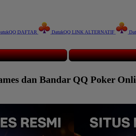
atukQQ DAFTAR
DatukQQ LINK ALTERNATIF
Da
ames dan Bandar QQ Poker Onli