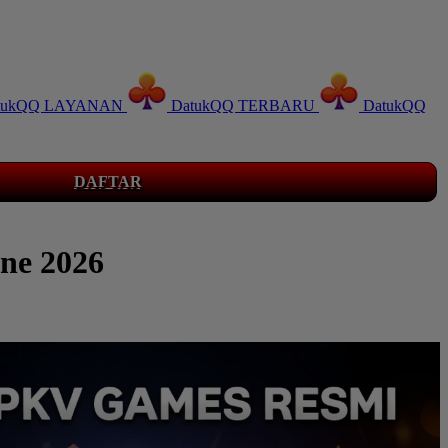
tukQQ LAYANAN
DatukQQ TERBARU
DatukQQ
DAFTAR
ne 2026