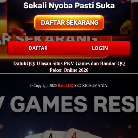
DAFTAR
LOGIN
DatukQQ: Ulasan Situs PKV Games dan Bandar QQ
Poker Online 2026
© Copyright 2026
DatukQQ
SEO KICAUMANIA.