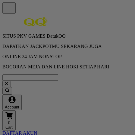
SITUS PKV GAMES DatukQQ
DAPATKAN JACKPOTMU SEKARANG JUGA
ONLINE 24 JAM NONSTOP
BOCORAN MEJA DAN LINE HOKI SETIAP HARI
Account
0
Cart
DAFTAR AKUN