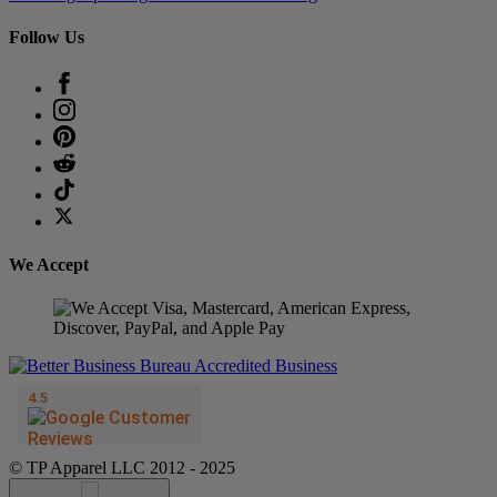
Follow Us
We Accept
© TP Apparel LLC 2012 - 2025