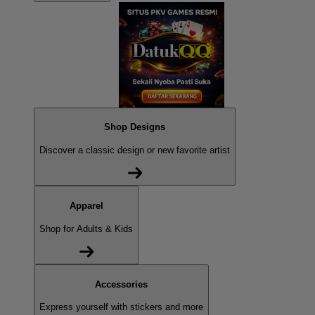
Shop Designs
Discover a classic design or new favorite artist
Apparel
Shop for Adults & Kids
Accessories
Express yourself with stickers and more