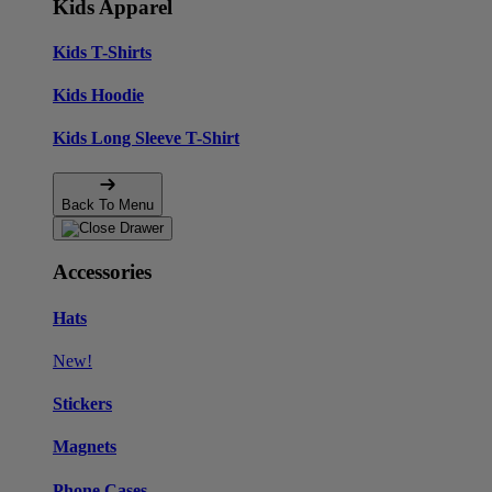
Kids Apparel
Kids T-Shirts
Kids Hoodie
Kids Long Sleeve T-Shirt
Back To Menu
Accessories
Hats
New!
Stickers
Magnets
Phone Cases