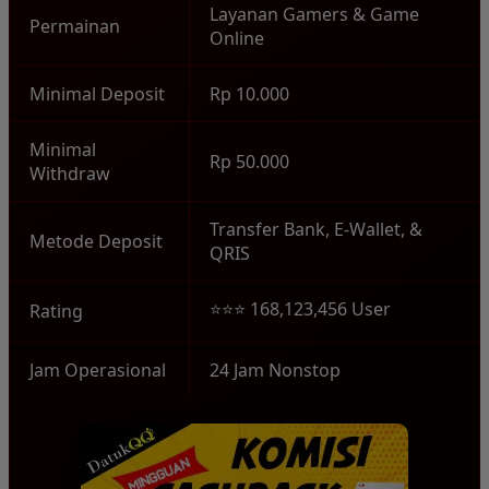
Layanan Gamers & Game
Permainan
Online
Minimal Deposit
Rp 10.000
Minimal
Rp 50.000
Withdraw
Transfer Bank, E-Wallet, &
Metode Deposit
QRIS
⭐⭐⭐ 168,123,456 User
Rating
Jam Operasional
24 Jam Nonstop