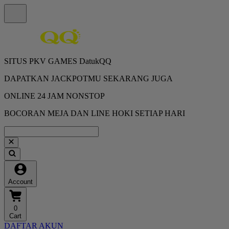
SITUS PKV GAMES DatukQQ
DAPATKAN JACKPOTMU SEKARANG JUGA
ONLINE 24 JAM NONSTOP
BOCORAN MEJA DAN LINE HOKI SETIAP HARI
Account
0
Cart
DAFTAR AKUN