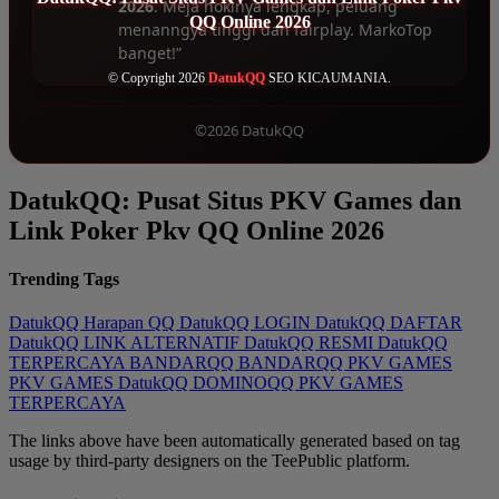
2026
. Meja hokinya lengkap, peluang
QQ Online 2026
menanngya tinggi dan fairplay. MarkoTop
banget!”
© Copyright 2026
DatukQQ
SEO KICAUMANIA.
©2026 DatukQQ
DatukQQ: Pusat Situs PKV Games dan
Link Poker Pkv QQ Online 2026
Trending Tags
DatukQQ
Harapan QQ
DatukQQ LOGIN
DatukQQ DAFTAR
DatukQQ LINK ALTERNATIF
DatukQQ RESMI
DatukQQ
TERPERCAYA
BANDARQQ
BANDARQQ
PKV GAMES
PKV GAMES DatukQQ
DOMINOQQ
PKV GAMES
TERPERCAYA
The links above have been automatically generated based on tag
usage by third-party designers on the TeePublic platform.