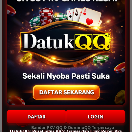
Suli_Bontot (Bali)
SB
“Sangat suka sama layanan pelanggan
situs pkv
ini. Sebagai penggemar
BandarQQ
dan
DomainQQ
lovers, saya
puas main di DatukQQ hingga saat ini.”
Nagita_Srey (Palembang)
NS
“Baru kali ini nemu yang pas, DatukQQ
memberikan bukti
meja hoki
paling gacor.
Main DominoQQ di mobile android sangat
lancar tanpa hambatan, bikin nyaman.”
Dedi_Egi (Bandung)
DAFTAR
LOGIN
DE
“Pantesan DatukQQ disebut sebagai
Bandar PKV QQ & DominoQQ Terpercaya
DatukQQ: Pusat Situs PKV Games dan Link Poker Pkv