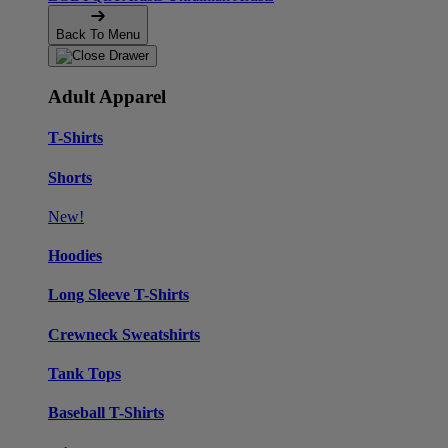
Back To Menu
Adult Apparel
T-Shirts
Shorts
New!
Hoodies
Long Sleeve T-Shirts
Crewneck Sweatshirts
Tank Tops
Baseball T-Shirts