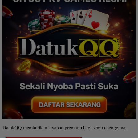
DatukQQ memberikan layanan premium bagi semua pengguna.