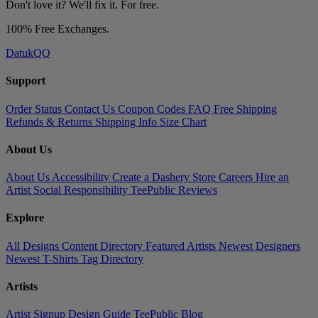
Don't love it? We'll fix it. For free.
100% Free Exchanges.
DatukQQ
Support
Order Status
Contact Us
Coupon Codes
FAQ
Free Shipping
Refunds & Returns
Shipping Info
Size Chart
About Us
About Us
Accessibility
Create a Dashery Store
Careers
Hire an
Artist
Social Responsibility
TeePublic Reviews
Explore
All Designs
Content Directory
Featured Artists
Newest Designers
Newest T-Shirts
Tag Directory
Artists
Artist Signup
Design Guide
TeePublic Blog