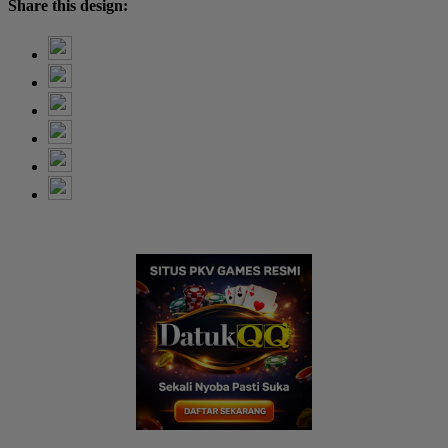
Share this design: