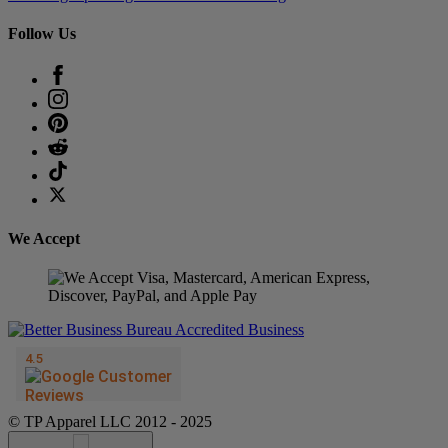
Follow Us
We Accept
© TP Apparel LLC 2012 - 2025