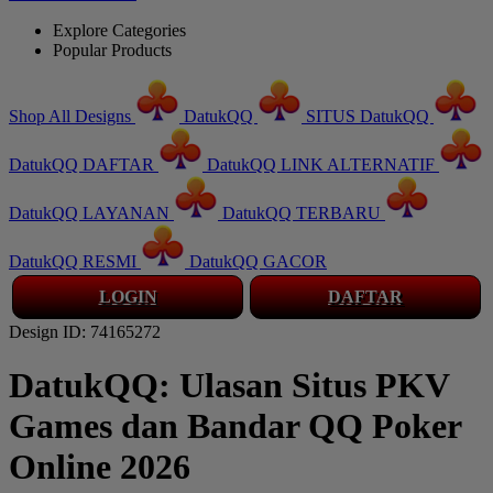
Explore Categories
Popular Products
Shop All Designs
DatukQQ
SITUS DatukQQ
DatukQQ DAFTAR
DatukQQ LINK ALTERNATIF
DatukQQ LAYANAN
DatukQQ TERBARU
DatukQQ RESMI
DatukQQ GACOR
LOGIN
DAFTAR
Design ID: 74165272
DatukQQ: Ulasan Situs PKV
Games dan Bandar QQ Poker
Online 2026