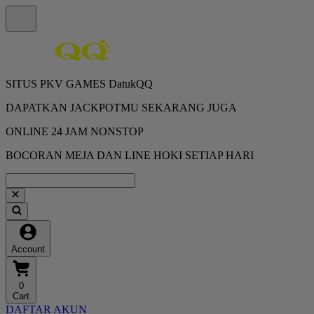
SITUS PKV GAMES DatukQQ
DAPATKAN JACKPOTMU SEKARANG JUGA
ONLINE 24 JAM NONSTOP
BOCORAN MEJA DAN LINE HOKI SETIAP HARI
Account
0
Cart
DAFTAR AKUN