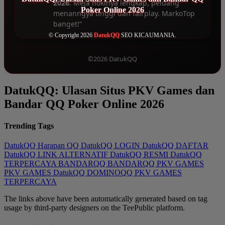
2026
. Meja hokinya lengkap, peluang
Poker Online 2026
menanngya tinggi dan fairplay. MarkoTop
banget!”
© Copyright 2026
DatukQQ
SEO KICAUMANIA.
©2026 DatukQQ
DatukQQ: Ulasan Situs PKV Games dan
Bandar QQ Poker Online 2026
Trending Tags
DatukQQ
Harapan QQ
DatukQQ LOGIN
DatukQQ DAFTAR
DatukQQ LINK ALTERNATIF
DatukQQ RESMI
DatukQQ
TERPERCAYA
BANDARQQ
BANDARQQ
PKV GAMES
PKV GAMES DatukQQ
DOMINOQQ
PKV GAMES
TERPERCAYA
The links above have been automatically generated based on tag
usage by third-party designers on the TeePublic platform.