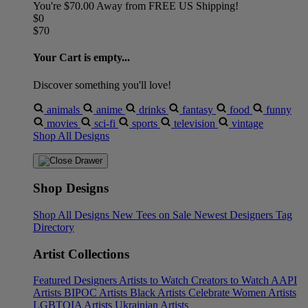
You're
$70.00
Away from
FREE US Shipping!
$0
$70
Your Cart is empty...
Discover something you'll love!
animals
anime
drinks
fantasy
food
funny
movies
sci-fi
sports
television
vintage
Shop All Designs
Shop Designs
Shop All Designs
New Tees on Sale
Newest Designers
Tag
Directory
Artist Collections
Featured Designers
Artists to Watch
Creators to Watch
AAPI
Artists
BIPOC Artists
Black Artists
Celebrate Women Artists
LGBTQIA Artists
Ukrainian Artists