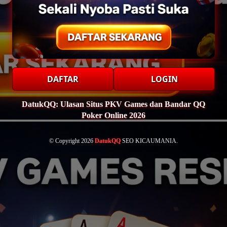
DAFTAR
LOGIN
DatukQQ: Ulasan Situs PKV Games dan Bandar QQ
Poker Online 2026
© Copyright 2026
DatukQQ
SEO KICAUMANIA.