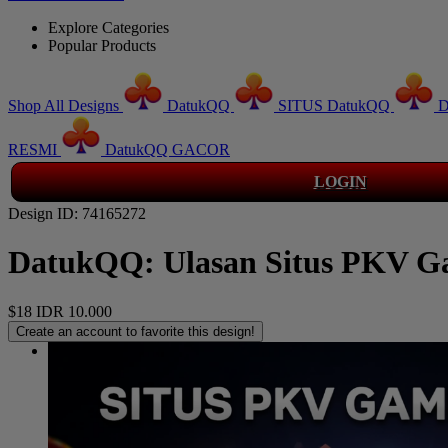
Explore Categories
Popular Products
Shop All Designs
DatukQQ
SITUS DatukQQ
D
RESMI
DatukQQ GACOR
LOGIN
Design ID: 74165272
DatukQQ: Ulasan Situs PKV G
$18
IDR 10.000
Create an account to favorite this design!