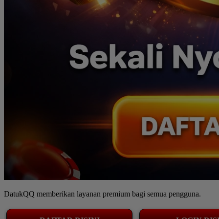
DatukQQ memberikan layanan premium bagi semua pengguna.