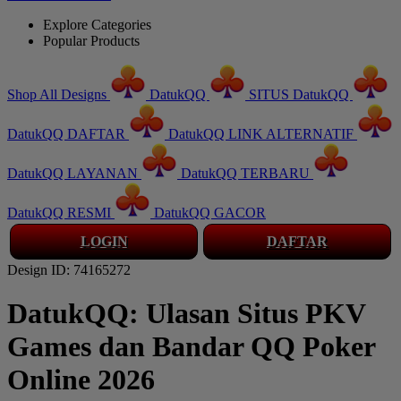
Explore Categories
Popular Products
Shop All Designs
DatukQQ
SITUS DatukQQ
DatukQQ DAFTAR
DatukQQ LINK ALTERNATIF
DatukQQ LAYANAN
DatukQQ TERBARU
DatukQQ RESMI
DatukQQ GACOR
LOGIN
DAFTAR
Design ID: 74165272
DatukQQ: Ulasan Situs PKV
Games dan Bandar QQ Poker
Online 2026