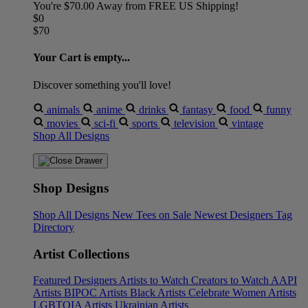
You're
$70.00
Away from
FREE US Shipping!
$0
$70
Your Cart is empty...
Discover something you'll love!
animals
anime
drinks
fantasy
food
funny
movies
sci-fi
sports
television
vintage
Shop All Designs
Shop Designs
Shop All Designs
New Tees on Sale
Newest Designers
Tag
Directory
Artist Collections
Featured Designers
Artists to Watch
Creators to Watch
AAPI
Artists
BIPOC Artists
Black Artists
Celebrate Women Artists
LGBTQIA Artists
Ukrainian Artists