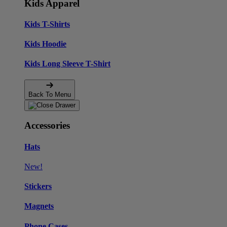
Kids Apparel
Kids T-Shirts
Kids Hoodie
Kids Long Sleeve T-Shirt
Back To Menu
Accessories
Hats
New!
Stickers
Magnets
Phone Cases