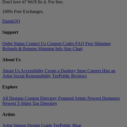
Don't love it? We'll fix it. For free.
100% Free Exchanges.
DatukQQ
Support
Order Status
Contact Us
Coupon Codes
FAQ
Free Shipping
Refunds & Returns
Shipping Info
Size Chart
About Us
About Us
Accessibility
Create a Dashery Store
Careers
Hire an
Artist
Social Responsibility
TeePublic Reviews
Explore
All Designs
Content Directory
Featured Artists
Newest Designers
Newest T-Shirts
Tag Directory
Artists
Artist Signup
Design Guide
TeePublic Blog