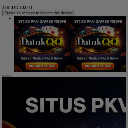
$18
IDR 10.000
Create an account to favorite this design!