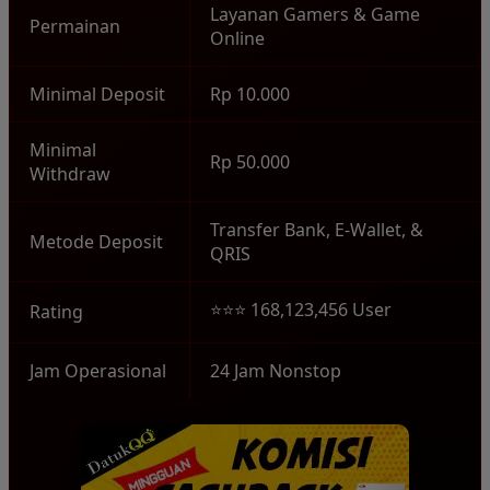
Layanan Gamers & Game
Permainan
Online
Minimal Deposit
Rp 10.000
Minimal
Rp 50.000
Withdraw
Transfer Bank, E-Wallet, &
Metode Deposit
QRIS
⭐⭐⭐ 168,123,456 User
Rating
Jam Operasional
24 Jam Nonstop