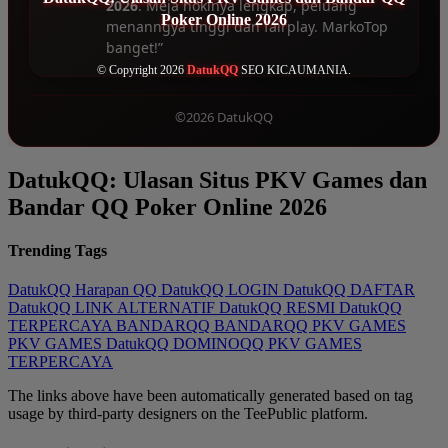
2026
. Meja hokinya lengkap, peluang
Poker Online 2026
menanngya tinggi dan fairplay. MarkoTop
banget!”
© Copyright 2026
DatukQQ
SEO KICAUMANIA.
©2026 DatukQQ
DatukQQ: Ulasan Situs PKV Games dan
Bandar QQ Poker Online 2026
Trending Tags
DatukQQ
Harapan QQ
DatukQQ LOGIN
DatukQQ DAFTAR
DatukQQ LINK ALTERNATIF
DatukQQ RESMI
DatukQQ
TERPERCAYA
BANDARQQ
BANDARQQ
PKV GAMES
PKV GAMES DatukQQ
DOMINOQQ
PKV GAMES
TERPERCAYA
The links above have been automatically generated based on tag
usage by third-party designers on the TeePublic platform.