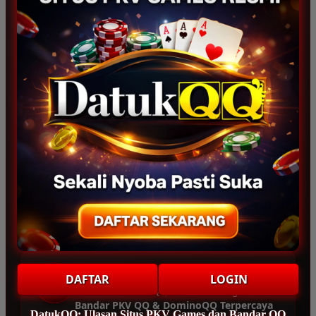
Suli_Bontot (Bali)
SB
“Sangat suka sama layanan pelanggan
situs pkv
ini. Sebagai penggemar
BandarQQ
dan
DomainQQ
lovers, saya
puas main di DatukQQ hingga saat ini.”
Nagita_Srey (Palembang)
NS
“Baru kali ini nemu yang pas, DatukQQ
memberikan bukti
meja hoki
paling gacor.
Main DominoQQ di mobile android sangat
lancar tanpa hambatan, bikin nyaman.”
Dedi_Egi (Bandung)
DAFTAR
LOGIN
DE
“Pantesan DatukQQ disebut sebagai
Bandar PKV QQ & DominoQQ Terpercaya
DatukQQ: Ulasan Situs PKV Games dan Bandar QQ