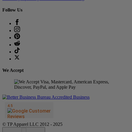
Follow Us
We Accept
© TP Apparel LLC 2012 - 2025