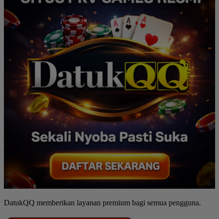
DatukQQ memberikan layanan premium bagi semua pengguna.