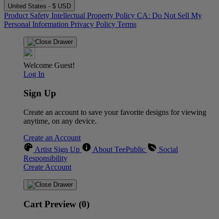
United States - $ USD
Product Safety
Intellectual Property Policy
CA: Do Not Sell My
Personal Information
Privacy Policy
Terms
Welcome Guest!
Log In
Sign Up
Create an account to save your favorite designs for viewing
anytime, on any device.
Create an Account
Artist Sign Up
About TeePublic
Social
Responsibility
Create Account
Cart Preview (0)