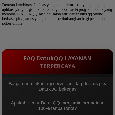
Dengan kombinasi fasilitas yang baik, permainan yang lengkap,
aplikasi yang ringan dan aman digunakan serta program bonus yang
menarik, DATUKQQ menjadi salah satu daftar situs qq online
berbasis pkv games yang patut di pertimbangkan bagi pecinta qq
poker online.
FAQ DatukQQ LAYANAN
TERPERCAYA
Bagaimana teknologi server anti lag di situs pkv
DatukQQ bekerja?
Sebagai
Agen PKV DominoQQ & Bandar QQ
Apakah benar DatukQQ menjamin permainan
Terpercaya 2026
, DatukQQ menggunakan sistem
100% tanpa robot?
Multi-Node Server terbaru yang mengarahkan