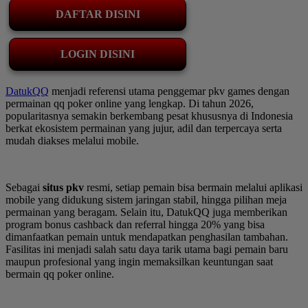
DAFTAR DISINI
LOGIN DISINI
DatukQQ
menjadi referensi utama penggemar pkv games dengan
permainan qq poker online yang lengkap. Di tahun 2026,
popularitasnya semakin berkembang pesat khususnya di Indonesia
berkat ekosistem permainan yang jujur, adil dan terpercaya serta
mudah diakses melalui mobile.
Sebagai
situs pkv
resmi, setiap pemain bisa bermain melalui aplikasi
mobile yang didukung sistem jaringan stabil, hingga pilihan meja
permainan yang beragam. Selain itu, DatukQQ juga memberikan
program bonus cashback dan referral hingga 20% yang bisa
dimanfaatkan pemain untuk mendapatkan penghasilan tambahan.
Fasilitas ini menjadi salah satu daya tarik utama bagi pemain baru
maupun profesional yang ingin memaksilkan keuntungan saat
bermain qq poker online.