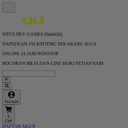
SITUS PKV GAMES DatukQQ
DAPATKAN JACKPOTMU SEKARANG JUGA
ONLINE 24 JAM NONSTOP
BOCORAN MEJA DAN LINE HOKI SETIAP HARI
Account
0
Cart
DAFTAR AKUN