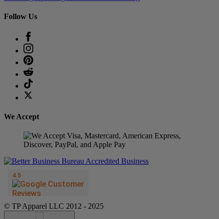
Follow Us
We Accept
© TP Apparel LLC 2012 - 2025