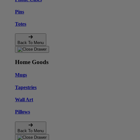
Pins
Totes
Back To Menu
Home Goods
Mugs
Tapestries
Wall Art
Pillows
Back To Menu