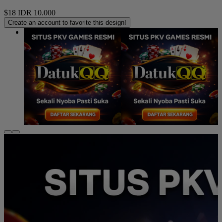
$18
IDR 10.000
Create an account to favorite this design!