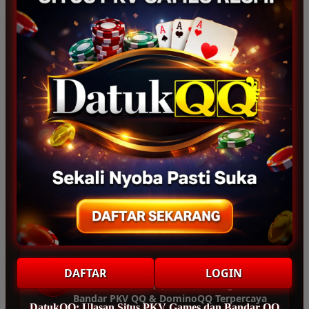
Suli_Bontot (Bali)
SB
“Sangat suka sama layanan pelanggan
situs pkv
ini. Sebagai penggemar
BandarQQ
dan
DomainQQ
lovers, saya
puas main di DatukQQ hingga saat ini.”
Nagita_Srey (Palembang)
NS
“Baru kali ini nemu yang pas, DatukQQ
memberikan bukti
meja hoki
paling gacor.
Main DominoQQ di mobile android sangat
lancar tanpa hambatan, bikin nyaman.”
Dedi_Egi (Bandung)
DAFTAR
LOGIN
DE
“Pantesan DatukQQ disebut sebagai
Bandar PKV QQ & DominoQQ Terpercaya
DatukQQ: Ulasan Situs PKV Games dan Bandar QQ