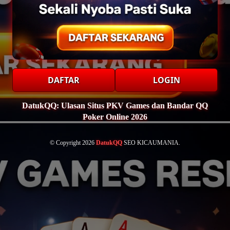
DAFTAR
LOGIN
DatukQQ: Ulasan Situs PKV Games dan Bandar QQ
Poker Online 2026
© Copyright 2026
DatukQQ
SEO KICAUMANIA.