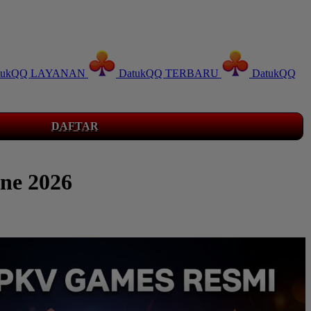
tukQQ LAYANAN
DatukQQ TERBARU
DatukQQ
DAFTAR
ne 2026