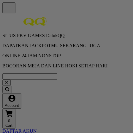
SITUS PKV GAMES DatukQQ
DAPATKAN JACKPOTMU SEKARANG JUGA
ONLINE 24 JAM NONSTOP
BOCORAN MEJA DAN LINE HOKI SETIAP HARI
Account
0
Cart
DAFTAR AKUN