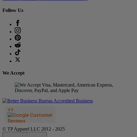
Follow Us
We Accept
© TP Apparel LLC 2012 - 2025