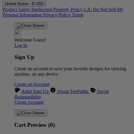
United States - $ USD
Product Safety
Intellectual Property Policy
CA: Do Not Sell My
Personal Information
Privacy Policy
Terms
Welcome Guest!
Log In
Sign Up
Create an account to save your favorite designs for viewing
anytime, on any device.
Create an Account
Artist Sign Up
About TeePublic
Social
Responsibility
Create Account
Cart Preview (0)