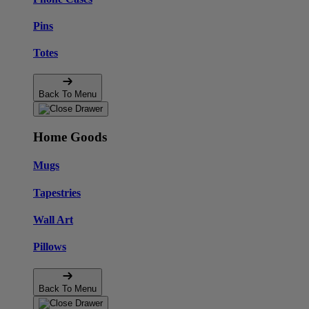
Pins
Totes
Back To Menu
Home Goods
Mugs
Tapestries
Wall Art
Pillows
Back To Menu