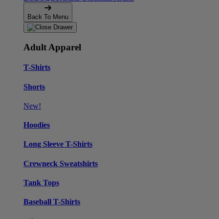
Back To Menu
Adult Apparel
T-Shirts
Shorts
New!
Hoodies
Long Sleeve T-Shirts
Crewneck Sweatshirts
Tank Tops
Baseball T-Shirts