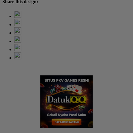
Share this design: