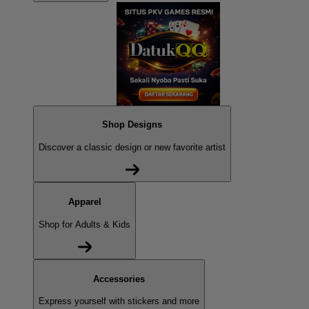
Shop Designs
Discover a classic design or new favorite artist
Apparel
Shop for Adults & Kids
Accessories
Express yourself with stickers and more