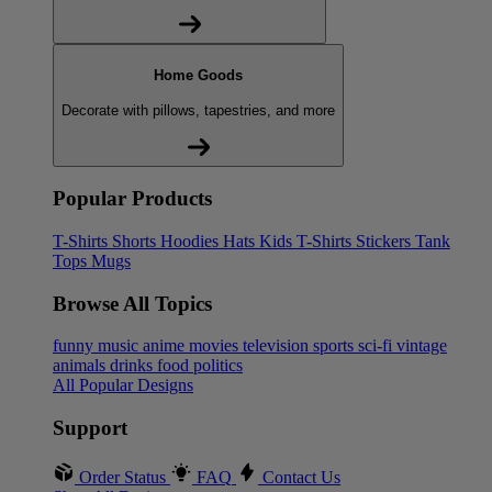
Home Goods
Decorate with pillows, tapestries, and more
Popular Products
T-Shirts
Shorts
Hoodies
Hats
Kids T-Shirts
Stickers
Tank
Tops
Mugs
Browse All Topics
funny
music
anime
movies
television
sports
sci-fi
vintage
animals
drinks
food
politics
All Popular Designs
Support
Order Status
FAQ
Contact Us