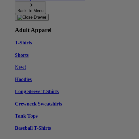
Back To Menu
Adult Apparel
T-Shirts
Shorts
New!
Hoodies
Long Sleeve T-Shirts
Crewneck Sweatshirts
Tank Tops
Baseball T-Shirts