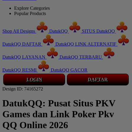
Explore Categories
Popular Products
Shop All Designs
DatukQQ
SITUS DatukQQ
DatukQQ DAFTAR
DatukQQ LINK ALTERNATIF
DatukQQ LAYANAN
DatukQQ TERBARU
DatukQQ RESMI
DatukQQ GACOR
LOGIN
DAFTAR
Design ID: 74165272
DatukQQ: Pusat Situs PKV
Games dan Link Poker Pkv
QQ Online 2026