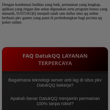
Dengan kombinasi fasilitas yang baik, permainan yang lengkap,
aplikasi yang ringan dan aman digunakan serta program bonus yang
menarik, DATUKQQ menjadi salah satu daftar situs qq online
berbasis pkv games yang patut di pertimbangkan bagi pecinta qq
poker online.
FAQ DatukQQ LAYANAN
TERPERCAYA
Bagaimana teknologi server anti lag di situs pkv
DatukQQ bekerja?
Sebagai
Agen PKV DominoQQ & Bandar QQ
Apakah benar DatukQQ menjamin permainan
Terpercaya 2026
, DatukQQ menggunakan sistem
100% tanpa robot?
Multi-Node Server terbaru yang mengarahkan