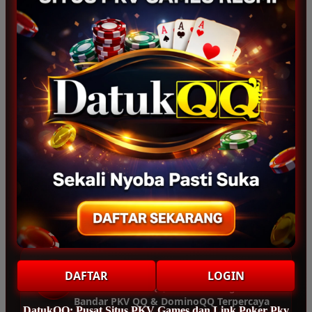
Suli_Bontot (Bali)
SB
“Sangat suka sama layanan pelanggan
situs pkv
ini. Sebagai penggemar
BandarQQ
dan
DomainQQ
lovers, saya
puas main di DatukQQ hingga saat ini.”
Nagita_Srey (Palembang)
NS
“Baru kali ini nemu yang pas, DatukQQ
memberikan bukti
meja hoki
paling gacor.
Main DominoQQ di mobile android sangat
lancar tanpa hambatan, bikin nyaman.”
Dedi_Egi (Bandung)
DAFTAR
LOGIN
DE
“Pantesan DatukQQ disebut sebagai
Bandar PKV QQ & DominoQQ Terpercaya
DatukQQ: Pusat Situs PKV Games dan Link Poker Pkv