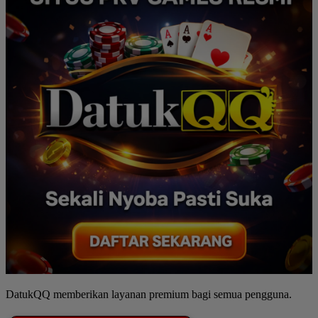
DatukQQ memberikan layanan premium bagi semua pengguna.