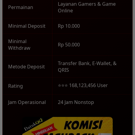
Layanan Gamers & Game
Permainan
Online
Minimal Deposit
Rp 10.000
Minimal
Rp 50.000
Withdraw
Transfer Bank, E-Wallet, &
Metode Deposit
QRIS
⭐⭐⭐ 168,123,456 User
Rating
Jam Operasional
24 Jam Nonstop