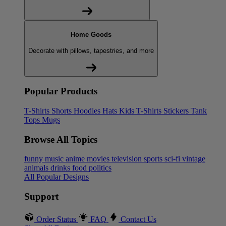
Home Goods
Decorate with pillows, tapestries, and more
Popular Products
T-Shirts
Shorts
Hoodies
Hats
Kids T-Shirts
Stickers
Tank
Tops
Mugs
Browse All Topics
funny
music
anime
movies
television
sports
sci-fi
vintage
animals
drinks
food
politics
All Popular Designs
Support
Order Status
FAQ
Contact Us