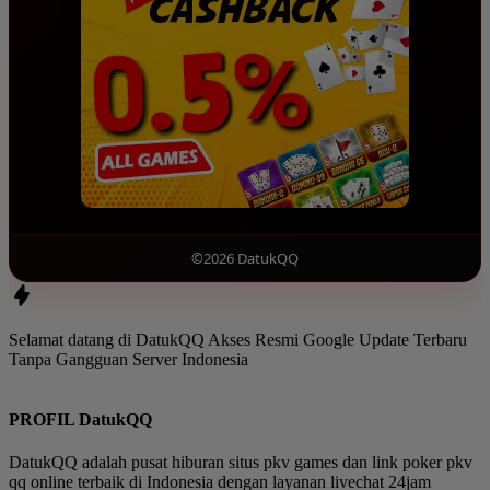
©2026 DatukQQ
Selamat datang di DatukQQ Akses Resmi Google Update Terbaru
Tanpa Gangguan Server Indonesia
PROFIL DatukQQ
DatukQQ adalah pusat hiburan situs pkv games dan link poker pkv
qq online terbaik di Indonesia dengan layanan livechat 24jam