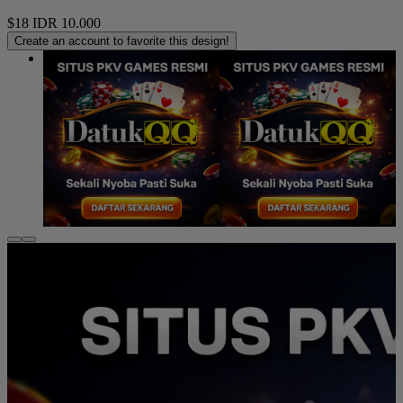
$18
IDR 10.000
Create an account to favorite this design!