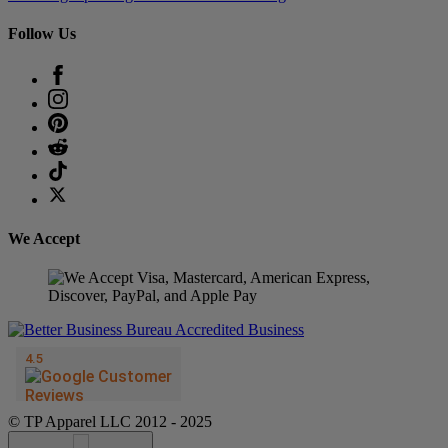
Follow Us
We Accept
© TP Apparel LLC 2012 - 2025