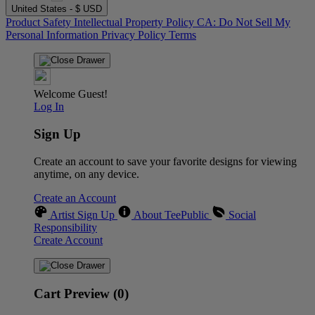
United States - $ USD
Product Safety
Intellectual Property Policy
CA: Do Not Sell My
Personal Information
Privacy Policy
Terms
Welcome Guest!
Log In
Sign Up
Create an account to save your favorite designs for viewing
anytime, on any device.
Create an Account
Artist Sign Up
About TeePublic
Social
Responsibility
Create Account
Cart Preview (0)