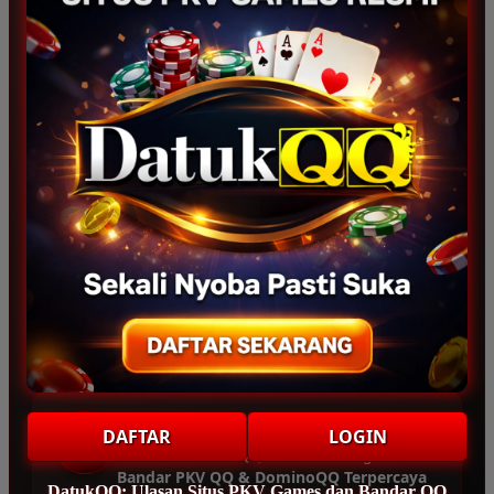
Suli_Bontot (Bali)
SB
“Sangat suka sama layanan pelanggan
situs pkv
ini. Sebagai penggemar
BandarQQ
dan
DomainQQ
lovers, saya
puas main di DatukQQ hingga saat ini.”
Nagita_Srey (Palembang)
NS
“Baru kali ini nemu yang pas, DatukQQ
memberikan bukti
meja hoki
paling gacor.
Main DominoQQ di mobile android sangat
lancar tanpa hambatan, bikin nyaman.”
Dedi_Egi (Bandung)
DAFTAR
LOGIN
DE
“Pantesan DatukQQ disebut sebagai
Bandar PKV QQ & DominoQQ Terpercaya
DatukQQ: Ulasan Situs PKV Games dan Bandar QQ