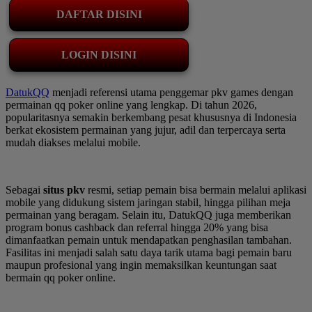
DAFTAR DISINI
LOGIN DISINI
DatukQQ
menjadi referensi utama penggemar pkv games dengan
permainan qq poker online yang lengkap. Di tahun 2026,
popularitasnya semakin berkembang pesat khususnya di Indonesia
berkat ekosistem permainan yang jujur, adil dan terpercaya serta
mudah diakses melalui mobile.
Sebagai
situs pkv
resmi, setiap pemain bisa bermain melalui aplikasi
mobile yang didukung sistem jaringan stabil, hingga pilihan meja
permainan yang beragam. Selain itu, DatukQQ juga memberikan
program bonus cashback dan referral hingga 20% yang bisa
dimanfaatkan pemain untuk mendapatkan penghasilan tambahan.
Fasilitas ini menjadi salah satu daya tarik utama bagi pemain baru
maupun profesional yang ingin memaksilkan keuntungan saat
bermain qq poker online.