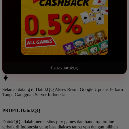
©2026 DatukQQ
Selamat datang di DatukQQ Akses Resmi Google Update Terbaru
Tanpa Gangguan Server Indonesia
PROFIL DatukQQ
DatukQQ adalah merek situs pkv games dan bandarqq online
terbaik di Indonesia yang bisa diakses tanpa vpn dengan pilihan