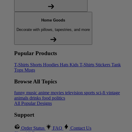
Home Goods
Decorate with pillows, tapestries, and more
Popular Products
T-Shirts
Shorts
Hoodies
Hats
Kids T-Shirts
Stickers
Tank
Tops
Mugs
Browse All Topics
funny
music
anime
movies
television
sports
sci-fi
vintage
animals
drinks
food
politics
All Popular Designs
Support
Order Status
FAQ
Contact Us