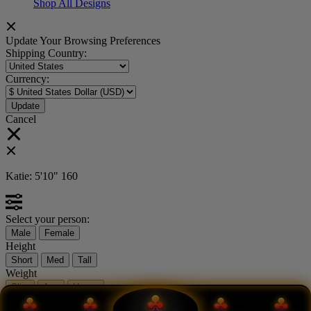
Shop All Designs
Update Your Browsing Preferences
Shipping Country:
Currency:
Cancel
Katie:
5'10"
160
Select your person:
Male
Female
Height
Short
Med
Tall
Weight
Slim
Avg
Heavy
View Size Chart