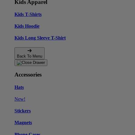
Kids Apparel
Kids T-Shirts
Kids Hoodie
Kids Long Sleeve T-Shirt
Back To Menu
Accessories
Hats
New!
Stickers
Magnets
Phone Cases