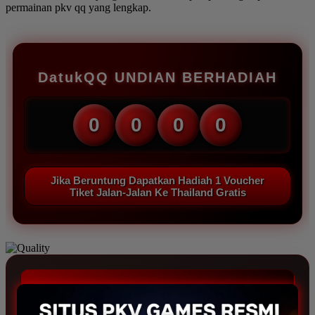
permainan pkv qq yang lengkap.
DatukQQ UNDIAN BERHADIAH
0
0
0
0
Jika Beruntung Dapatkan Hadiah 1 Voucher
Tiket Jalan-Jalan Ke Thailand Gratis
REVIEW MEMBERSHIP DatukQQ