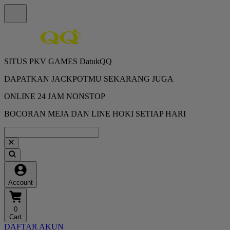
SITUS PKV GAMES DatukQQ
DAPATKAN JACKPOTMU SEKARANG JUGA
ONLINE 24 JAM NONSTOP
BOCORAN MEJA DAN LINE HOKI SETIAP HARI
Account
0
Cart
DAFTAR AKUN