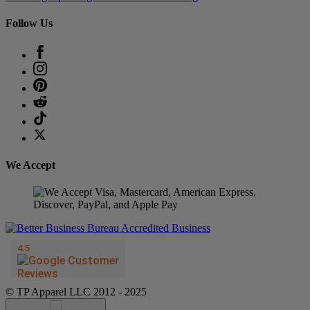
Follow Us
We Accept
© TP Apparel LLC 2012 - 2025