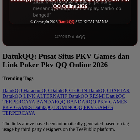
2026
. Meja hokinya lengkap, peluang
QQ Online 2026
menanngya tinggi dan fairplay. MarkoTop
banget!”
© Copyright 2026
DatukQQ
SEO KICAUMANIA.
©2026 DatukQQ
DatukQQ: Pusat Situs PKV Games dan
Link Poker Pkv QQ Online 2026
Trending Tags
DatukQQ
Harapan QQ
DatukQQ LOGIN
DatukQQ DAFTAR
DatukQQ LINK ALTERNATIF
DatukQQ RESMI
DatukQQ
TERPERCAYA
BANDARQQ
BANDARQQ
PKV GAMES
PKV GAMES DatukQQ
DOMINOQQ
PKV GAMES
TERPERCAYA
The links above have been automatically generated based on tag
usage by third-party designers on the TeePublic platform.