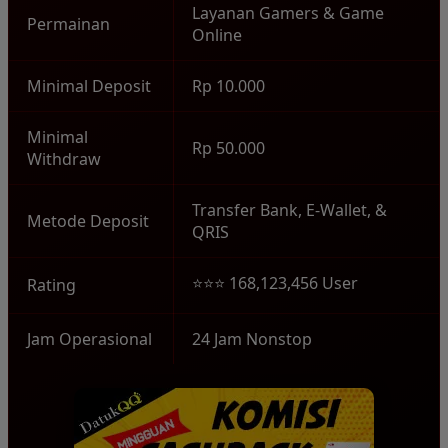
Layanan Gamers & Game
Permainan
Online
Minimal Deposit
Rp 10.000
Minimal
Rp 50.000
Withdraw
Transfer Bank, E-Wallet, &
Metode Deposit
QRIS
⭐⭐⭐ 168,123,456 User
Rating
Jam Operasional
24 Jam Nonstop