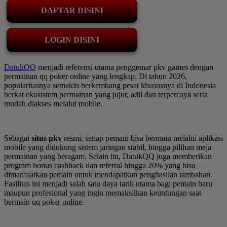
DAFTAR DISINI
LOGIN DISINI
DatukQQ
menjadi referensi utama penggemar pkv games dengan
permainan qq poker online yang lengkap. Di tahun 2026,
popularitasnya semakin berkembang pesat khususnya di Indonesia
berkat ekosistem permainan yang jujur, adil dan terpercaya serta
mudah diakses melalui mobile.
Sebagai
situs pkv
resmi, setiap pemain bisa bermain melalui aplikasi
mobile yang didukung sistem jaringan stabil, hingga pilihan meja
permainan yang beragam. Selain itu, DatukQQ juga memberikan
program bonus cashback dan referral hingga 20% yang bisa
dimanfaatkan pemain untuk mendapatkan penghasilan tambahan.
Fasilitas ini menjadi salah satu daya tarik utama bagi pemain baru
maupun profesional yang ingin memaksilkan keuntungan saat
bermain qq poker online.