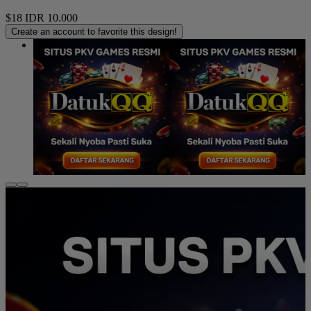
$18
IDR 10.000
Create an account to favorite this design!