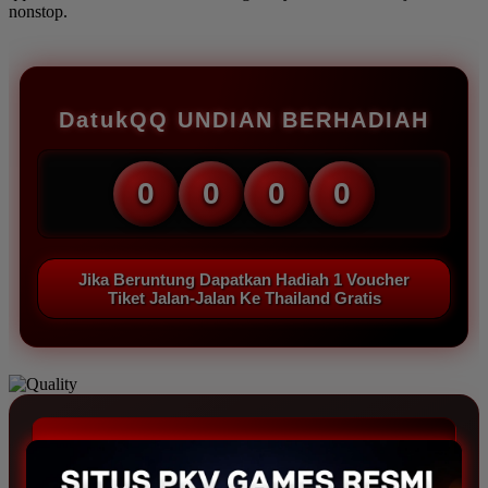
nonstop.
DatukQQ UNDIAN BERHADIAH
0
0
0
0
Jika Beruntung Dapatkan Hadiah 1 Voucher
Tiket Jalan-Jalan Ke Thailand Gratis
REVIEW MEMBERSHIP DatukQQ