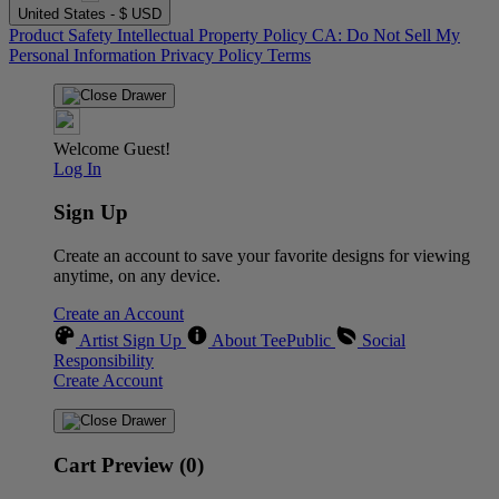
United States - $ USD
Product Safety
Intellectual Property Policy
CA: Do Not Sell My
Personal Information
Privacy Policy
Terms
Welcome Guest!
Log In
Sign Up
Create an account to save your favorite designs for viewing
anytime, on any device.
Create an Account
Artist Sign Up
About TeePublic
Social
Responsibility
Create Account
Cart Preview (0)