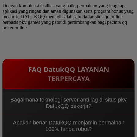
Dengan kombinasi fasilitas yang baik, permainan yang lengkap,
aplikasi yang ringan dan aman digunakan serta program bonus yang
menarik, DATUKQQ menjadi salah satu daftar situs qq online
berbasis pkv games yang patut di pertimbangkan bagi pecinta qq
poker online.
FAQ DatukQQ LAYANAN
TERPERCAYA
Bagaimana teknologi server anti lag di situs pkv
DatukQQ bekerja?
Sebagai
Agen PKV DominoQQ & Bandar QQ
Apakah benar DatukQQ menjamin permainan
Terpercaya 2026
, DatukQQ menggunakan sistem
100% tanpa robot?
Multi-Node Server terbaru yang mengarahkan