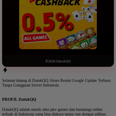
©2026 DatukQQ
Selamat datang di DatukQQ Akses Resmi Google Update Terbaru
Tanpa Gangguan Server Indonesia
PROFIL DatukQQ
DatukQQ adalah merek situs pkv games dan bandarqq online
terbaik di Indonesia yang bisa diakses tanpa vpn dengan pilihan