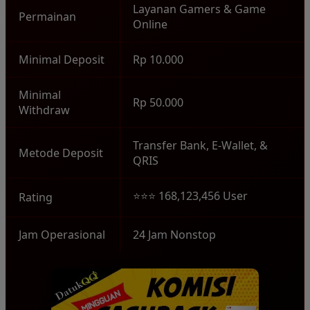
Layanan Gamers & Game
Permainan
Online
Minimal Deposit
Rp 10.000
Minimal
Rp 50.000
Withdraw
Transfer Bank, E-Wallet, &
Metode Deposit
QRIS
⭐⭐⭐ 168,123,456 User
Rating
Jam Operasional
24 Jam Nonstop