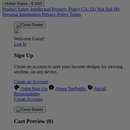
United States - $ USD
Product Safety
Intellectual Property Policy
CA: Do Not Sell My
Personal Information
Privacy Policy
Terms
Welcome Guest!
Log In
Sign Up
Create an account to save your favorite designs for viewing
anytime, on any device.
Create an Account
Artist Sign Up
About TeePublic
Social
Responsibility
Create Account
Cart Preview (0)