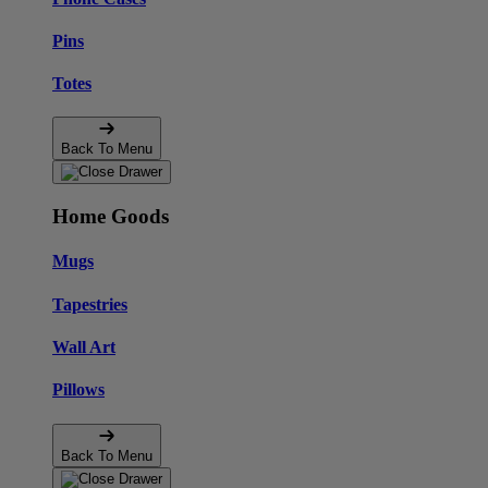
Pins
Totes
Back To Menu
Home Goods
Mugs
Tapestries
Wall Art
Pillows
Back To Menu