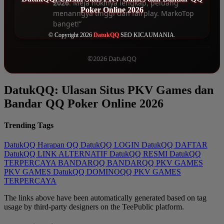
2026
. Meja hokinya lengkap, peluang
Poker Online 2026
menanngya tinggi dan fairplay. MarkoTop
banget!”
© Copyright 2026
DatukQQ
SEO KICAUMANIA.
©2026 DatukQQ
DatukQQ: Ulasan Situs PKV Games dan
Bandar QQ Poker Online 2026
Trending Tags
DatukQQ
Harapan QQ
DatukQQ LOGIN
DatukQQ DAFTAR
DatukQQ LINK ALTERNATIF
DatukQQ RESMI
DatukQQ
TERPERCAYA
BANDARQQ
BANDARQQ
PKV GAMES
PKV GAMES DatukQQ
DOMINOQQ
PKV GAMES
TERPERCAYA
The links above have been automatically generated based on tag
usage by third-party designers on the TeePublic platform.