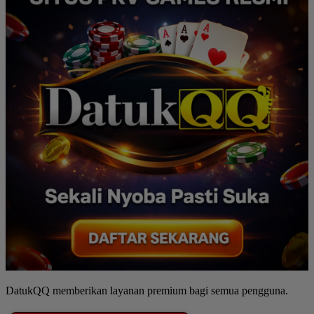
DatukQQ memberikan layanan premium bagi semua pengguna.