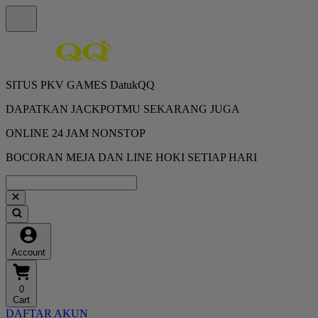
SITUS PKV GAMES DatukQQ
DAPATKAN JACKPOTMU SEKARANG JUGA
ONLINE 24 JAM NONSTOP
BOCORAN MEJA DAN LINE HOKI SETIAP HARI
Account
0
Cart
DAFTAR AKUN