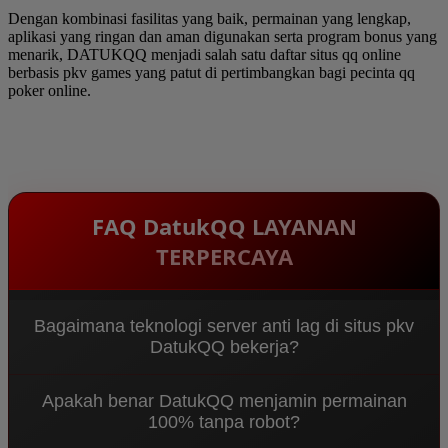
Dengan kombinasi fasilitas yang baik, permainan yang lengkap,
aplikasi yang ringan dan aman digunakan serta program bonus yang
menarik, DATUKQQ menjadi salah satu daftar situs qq online
berbasis pkv games yang patut di pertimbangkan bagi pecinta qq
poker online.
FAQ DatukQQ LAYANAN
TERPERCAYA
Bagaimana teknologi server anti lag di situs pkv
DatukQQ bekerja?
Sebagai
Agen PKV DominoQQ & Bandar QQ
Apakah benar DatukQQ menjamin permainan
Terpercaya 2026
, DatukQQ menggunakan sistem
100% tanpa robot?
Multi-Node Server terbaru yang mengarahkan