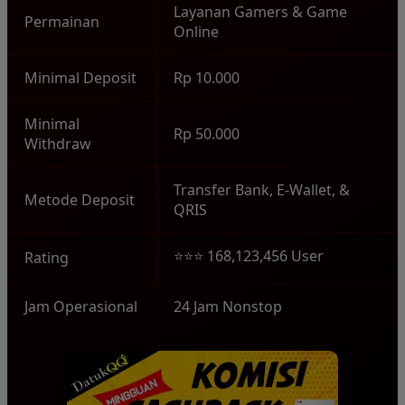
Layanan Gamers & Game
Permainan
Online
Minimal Deposit
Rp 10.000
Minimal
Rp 50.000
Withdraw
Transfer Bank, E-Wallet, &
Metode Deposit
QRIS
⭐⭐⭐ 168,123,456 User
Rating
Jam Operasional
24 Jam Nonstop