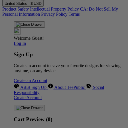
United States - $ USD
Product Safety
Intellectual Property Policy
CA: Do Not Sell My
Personal Information
Privacy Policy
Terms
Welcome Guest!
Log In
Sign Up
Create an account to save your favorite designs for viewing
anytime, on any device.
Create an Account
Artist Sign Up
About TeePublic
Social
Responsibility
Create Account
Cart Preview (0)