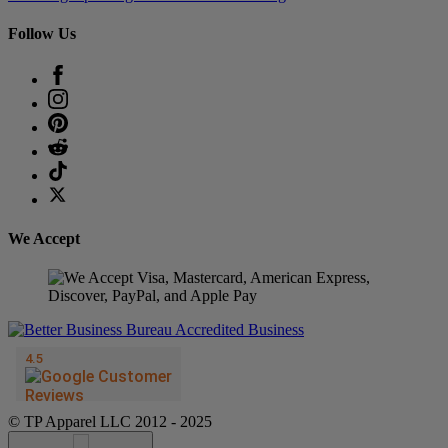
Follow Us
We Accept
© TP Apparel LLC 2012 - 2025