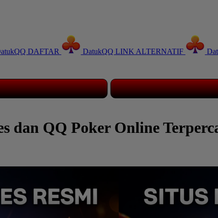
atukQQ DAFTAR
DatukQQ LINK ALTERNATIF
Da
s dan QQ Poker Online Terperc