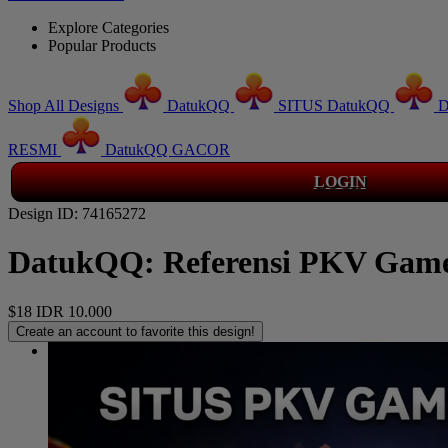
Explore Categories
Popular Products
Shop All Designs
DatukQQ
SITUS DatukQQ
D
RESMI
DatukQQ GACOR
LOGIN
Design ID: 74165272
DatukQQ: Referensi PKV Game
$18
IDR 10.000
Create an account to favorite this design!