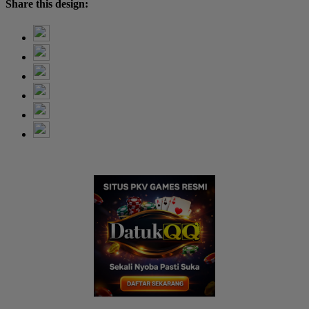
Share this design: