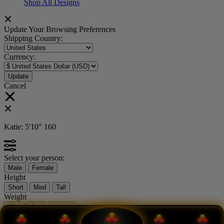
Shop All Designs
Update Your Browsing Preferences
Shipping Country:
Currency:
Cancel
Katie:
5'10"
160
Select your person:
Male
Female
Height
Short
Med
Tall
Weight
Slim
Avg
Heavy
View Size Chart