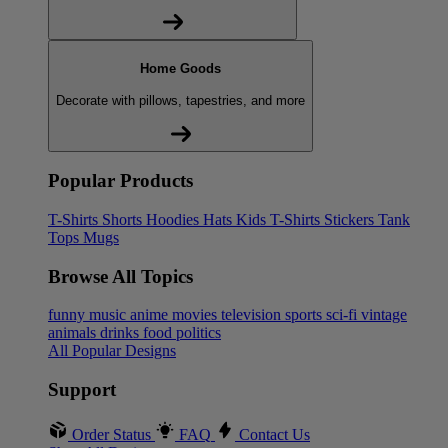
Home Goods
Decorate with pillows, tapestries, and more
Popular Products
T-Shirts
Shorts
Hoodies
Hats
Kids T-Shirts
Stickers
Tank
Tops
Mugs
Browse All Topics
funny
music
anime
movies
television
sports
sci-fi
vintage
animals
drinks
food
politics
All Popular Designs
Support
Order Status
FAQ
Contact Us