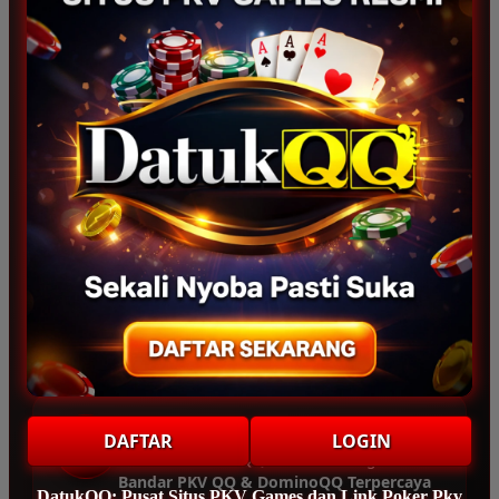
Suli_Bontot (Bali)
SB
“Sangat suka sama layanan pelanggan
situs pkv
ini. Sebagai penggemar
BandarQQ
dan
DomainQQ
lovers, saya
puas main di DatukQQ hingga saat ini.”
Nagita_Srey (Palembang)
NS
“Baru kali ini nemu yang pas, DatukQQ
memberikan bukti
meja hoki
paling gacor.
Main DominoQQ di mobile android sangat
lancar tanpa hambatan, bikin nyaman.”
Dedi_Egi (Bandung)
DAFTAR
LOGIN
DE
“Pantesan DatukQQ disebut sebagai
Bandar PKV QQ & DominoQQ Terpercaya
DatukQQ: Pusat Situs PKV Games dan Link Poker Pkv