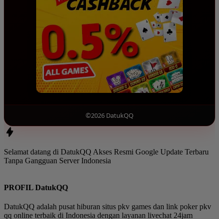
©2026 DatukQQ
Selamat datang di DatukQQ Akses Resmi Google Update Terbaru
Tanpa Gangguan Server Indonesia
PROFIL DatukQQ
DatukQQ adalah pusat hiburan situs pkv games dan link poker pkv
qq online terbaik di Indonesia dengan layanan livechat 24jam