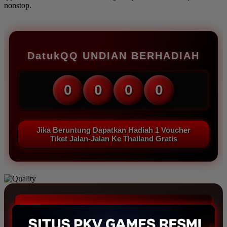
nonstop.
DatukQQ UNDIAN BERHADIAH
0
0
0
0
Jika Beruntung Dapatkan Hadiah 1 Voucher
Tiket Jalan-Jalan Ke Thailand Gratis
REVIEW MEMBERSHIP DatukQQ