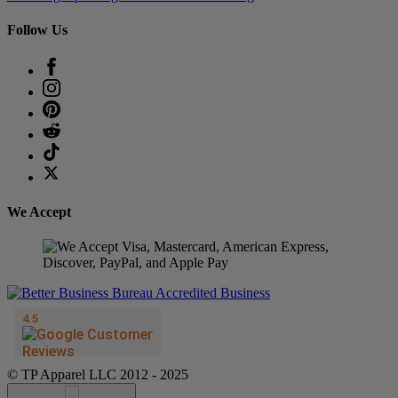
Follow Us
We Accept
© TP Apparel LLC 2012 - 2025