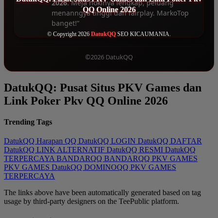
2026
. Meja hokinya lengkap, peluang
QQ Online 2026
menanngya tinggi dan fairplay. MarkoTop
banget!”
© Copyright 2026
DatukQQ
SEO KICAUMANIA.
©2026 DatukQQ
DatukQQ: Pusat Situs PKV Games dan
Link Poker Pkv QQ Online 2026
Trending Tags
DatukQQ
Harapan QQ
DatukQQ LOGIN
DatukQQ DAFTAR
DatukQQ LINK ALTERNATIF
DatukQQ RESMI
DatukQQ
TERPERCAYA
BANDARQQ
BANDARQQ
PKV GAMES
PKV GAMES DatukQQ
DOMINOQQ
PKV GAMES
TERPERCAYA
The links above have been automatically generated based on tag
usage by third-party designers on the TeePublic platform.