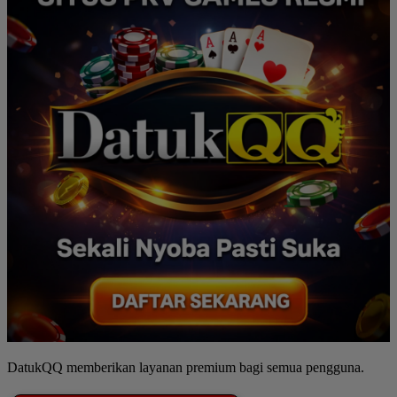
DatukQQ memberikan layanan premium bagi semua pengguna.