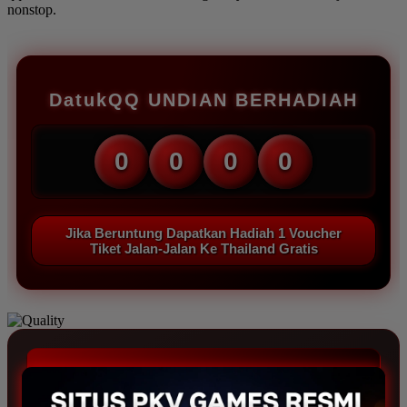
nonstop.
DatukQQ UNDIAN BERHADIAH
0
0
0
0
Jika Beruntung Dapatkan Hadiah 1 Voucher
Tiket Jalan-Jalan Ke Thailand Gratis
REVIEW MEMBERSHIP DatukQQ