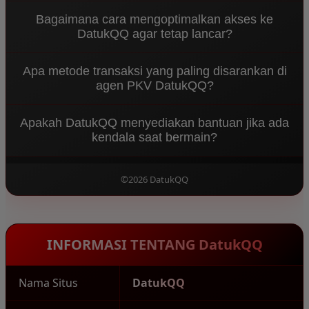
koneksi ke jalur terpendek. Ini meminimalisir ping
Benar sekali. Sebagai
situs pkv
resmi, kami
tinggi, memastikan kelancaran total saat Anda
Bagaimana cara mengoptimalkan akses ke
mengimplementasikan sistem deteksi otomatis
bermain
BandarQQ
maupun
DomainQQ
.
DatukQQ agar tetap lancar?
tingkat tinggi. Ini menjamin setiap putaran
DominoQQ
dan Bandar QQ berjalan murni Player
Pastikan Anda mengakses link alternatif resmi atau
vs Player, menjaga ekosistem tetap fair play.
Apa metode transaksi yang paling disarankan di
mengunduh aplikasi versi terbaru. Kosongkan
agen PKV DatukQQ?
cache perangkat Anda secara berkala agar
teknologi
server anti lag
bekerja maksimal untuk
Untuk menunjang kecepatan deposit dan withdraw
pengalaman bermain
BandarQQ
yang tanpa batas.
Apakah DatukQQ menyediakan bantuan jika ada
di
situs pkv
kami, sangat disarankan
kendala saat bermain?
menggunakan QRIS atau E-wallet (Dana/OVO).
Sistem otomatis DatukQQ akan memproses saldo
Tentu. Sebagai
Agen PKV DominoQQ & Bandar QQ
Anda dalam hitungan detik, sehingga Anda bisa
Terpercaya 2026
, tim Customer Service profesional
©2026 DatukQQ
langsung fokus ke meja
DomainQQ
.
kami siaga 24 jam nonstop via LiveChat untuk
memberikan solusi instan terkait pendaftaran,
login, atau hambatan teknis lainnya di ekosistem
PKV.
INFORMASI TENTANG DatukQQ
Nama Situs
DatukQQ