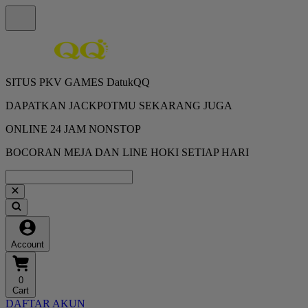
SITUS PKV GAMES DatukQQ
DAPATKAN JACKPOTMU SEKARANG JUGA
ONLINE 24 JAM NONSTOP
BOCORAN MEJA DAN LINE HOKI SETIAP HARI
Account
0
Cart
DAFTAR AKUN