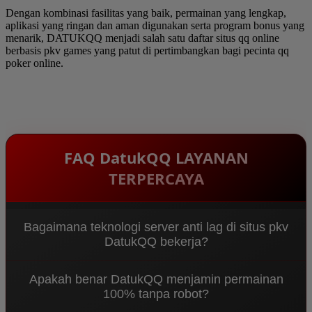
Dengan kombinasi fasilitas yang baik, permainan yang lengkap,
aplikasi yang ringan dan aman digunakan serta program bonus yang
menarik, DATUKQQ menjadi salah satu daftar situs qq online
berbasis pkv games yang patut di pertimbangkan bagi pecinta qq
poker online.
FAQ DatukQQ LAYANAN
TERPERCAYA
Bagaimana teknologi server anti lag di situs pkv
DatukQQ bekerja?
Sebagai
Agen PKV DominoQQ & Bandar QQ
Apakah benar DatukQQ menjamin permainan
Terpercaya 2026
, DatukQQ menggunakan sistem
100% tanpa robot?
Multi-Node Server terbaru yang mengarahkan