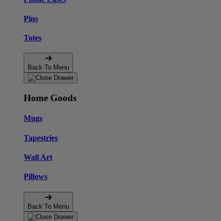
Pins
Totes
Back To Menu
Home Goods
Mugs
Tapestries
Wall Art
Pillows
Back To Menu