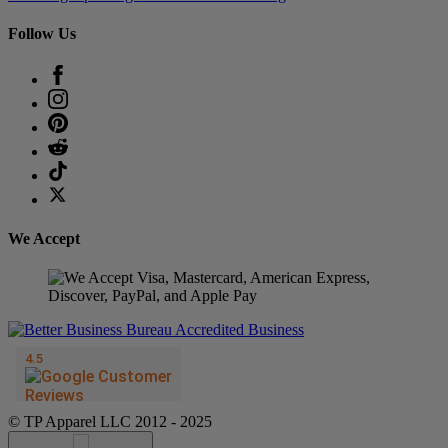
Follow Us
We Accept
© TP Apparel LLC 2012 - 2025