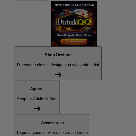
Shop Designs
Discover a classic design or new favorite artist
Apparel
Shop for Adults & Kids
Accessories
Express yourself with stickers and more