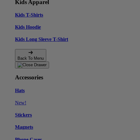
Kids Apparel
Kids T-Shirts
Kids Hoodie
Kids Long Sleeve T-Shirt
Back To Menu
Accessories
Hats
New!
Stickers
Magnets
Phone Cases