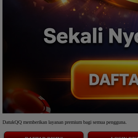
DatukQQ memberikan layanan premium bagi semua pengguna.