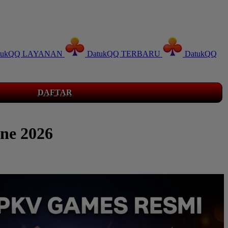
tukQQ LAYANAN
DatukQQ TERBARU
DatukQQ
DAFTAR
ne 2026