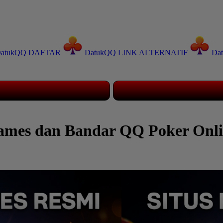
atukQQ DAFTAR
DatukQQ LINK ALTERNATIF
Da
ames dan Bandar QQ Poker Onli