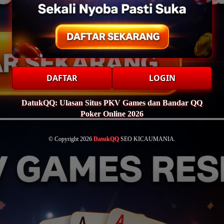
DAFTAR
LOGIN
DatukQQ: Ulasan Situs PKV Games dan Bandar QQ
Poker Online 2026
© Copyright 2026
DatukQQ
SEO KICAUMANIA.