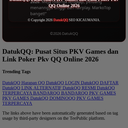
2026
. Meja hokinya lengkap, peluang
QQ Online 2026
menanngya tinggi dan fairplay. MarkoTop
banget!”
© Copyright 2026
DatukQQ
SEO KICAUMANIA.
©2026 DatukQQ
DatukQQ: Pusat Situs PKV Games dan
Link Poker Pkv QQ Online 2026
Trending Tags
DatukQQ
Harapan QQ
DatukQQ LOGIN
DatukQQ DAFTAR
DatukQQ LINK ALTERNATIF
DatukQQ RESMI
DatukQQ
TERPERCAYA
BANDARQQ
BANDARQQ
PKV GAMES
PKV GAMES DatukQQ
DOMINOQQ
PKV GAMES
TERPERCAYA
The links above have been automatically generated based on tag
usage by third-party designers on the TeePublic platform.