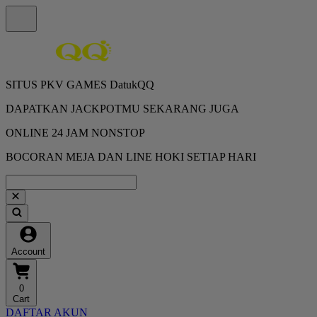
SITUS PKV GAMES DatukQQ
DAPATKAN JACKPOTMU SEKARANG JUGA
ONLINE 24 JAM NONSTOP
BOCORAN MEJA DAN LINE HOKI SETIAP HARI
Account
0
Cart
DAFTAR AKUN