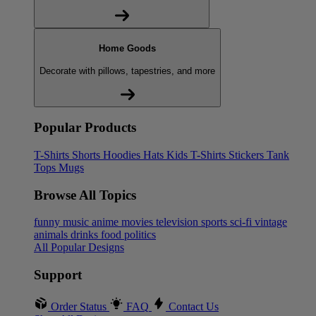
Home Goods
Decorate with pillows, tapestries, and more
Popular Products
T-Shirts
Shorts
Hoodies
Hats
Kids T-Shirts
Stickers
Tank
Tops
Mugs
Browse All Topics
funny
music
anime
movies
television
sports
sci-fi
vintage
animals
drinks
food
politics
All Popular Designs
Support
Order Status
FAQ
Contact Us