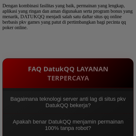
Dengan kombinasi fasilitas yang baik, permainan yang lengkap,
aplikasi yang ringan dan aman digunakan serta program bonus yang
menarik, DATUKQQ menjadi salah satu daftar situs qq online
berbasis pkv games yang patut di pertimbangkan bagi pecinta qq
poker online.
FAQ DatukQQ LAYANAN
TERPERCAYA
Bagaimana teknologi server anti lag di situs pkv
DatukQQ bekerja?
Sebagai
Agen PKV DominoQQ & Bandar QQ
Apakah benar DatukQQ menjamin permainan
Terpercaya 2026
, DatukQQ menggunakan sistem
100% tanpa robot?
Multi-Node Server terbaru yang mengarahkan