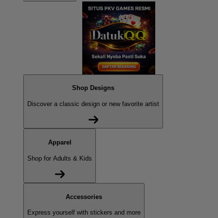
Shop Designs
Discover a classic design or new favorite artist
Apparel
Shop for Adults & Kids
Accessories
Express yourself with stickers and more