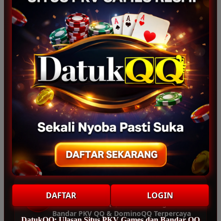
Suli_Bontot (Bali)
SB
“Sangat suka sama layanan pelanggan
situs pkv
ini. Sebagai penggemar
BandarQQ
dan
DomainQQ
lovers, saya
puas main di DatukQQ hingga saat ini.”
Nagita_Srey (Palembang)
NS
“Baru kali ini nemu yang pas, DatukQQ
memberikan bukti
meja hoki
paling gacor.
Main DominoQQ di mobile android sangat
lancar tanpa hambatan, bikin nyaman.”
Dedi_Egi (Bandung)
DAFTAR
LOGIN
DE
“Pantesan DatukQQ disebut sebagai
Bandar PKV QQ & DominoQQ Terpercaya
DatukQQ: Ulasan Situs PKV Games dan Bandar QQ