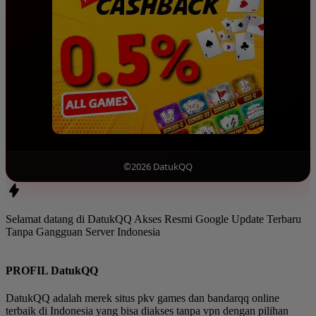
©2026 DatukQQ
Selamat datang di DatukQQ Akses Resmi Google Update Terbaru
Tanpa Gangguan Server Indonesia
PROFIL DatukQQ
DatukQQ adalah merek situs pkv games dan bandarqq online
terbaik di Indonesia yang bisa diakses tanpa vpn dengan pilihan