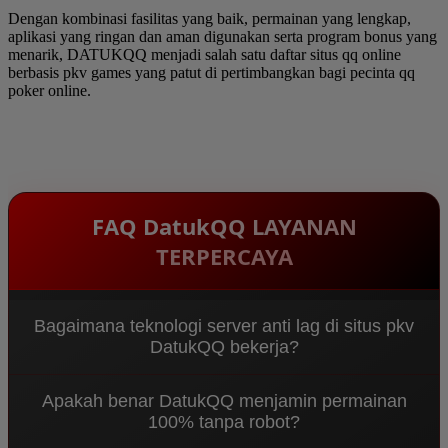
Dengan kombinasi fasilitas yang baik, permainan yang lengkap,
aplikasi yang ringan dan aman digunakan serta program bonus yang
menarik, DATUKQQ menjadi salah satu daftar situs qq online
berbasis pkv games yang patut di pertimbangkan bagi pecinta qq
poker online.
FAQ DatukQQ LAYANAN
TERPERCAYA
Bagaimana teknologi server anti lag di situs pkv
DatukQQ bekerja?
Sebagai
Agen PKV DominoQQ & Bandar QQ
Apakah benar DatukQQ menjamin permainan
Terpercaya 2026
, DatukQQ menggunakan sistem
100% tanpa robot?
Multi-Node Server terbaru yang mengarahkan