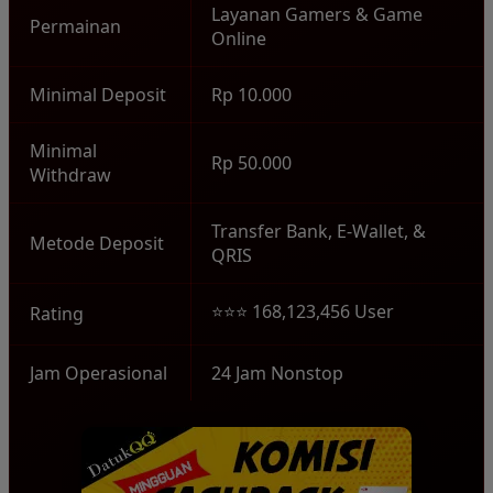
Layanan Gamers & Game
Permainan
Online
Minimal Deposit
Rp 10.000
Minimal
Rp 50.000
Withdraw
Transfer Bank, E-Wallet, &
Metode Deposit
QRIS
⭐⭐⭐ 168,123,456 User
Rating
Jam Operasional
24 Jam Nonstop