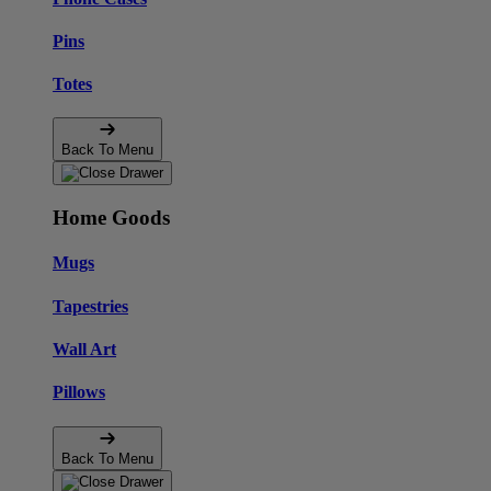
Pins
Totes
Back To Menu
Home Goods
Mugs
Tapestries
Wall Art
Pillows
Back To Menu