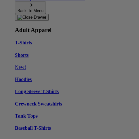
Back To Menu
Adult Apparel
T-Shirts
Shorts
New!
Hoodies
Long Sleeve T-Shirts
Crewneck Sweatshirts
Tank Tops
Baseball T-Shirts