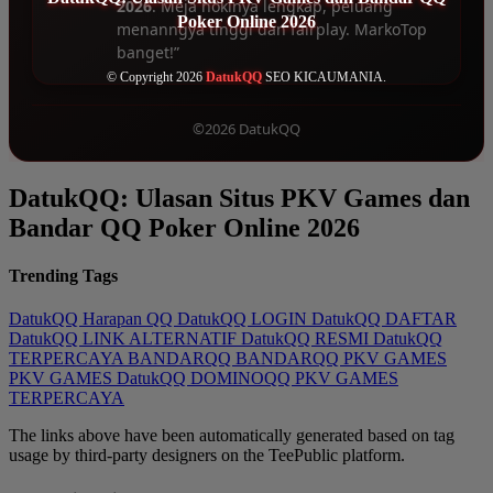
2026
. Meja hokinya lengkap, peluang
Poker Online 2026
menanngya tinggi dan fairplay. MarkoTop
banget!”
© Copyright 2026
DatukQQ
SEO KICAUMANIA.
©2026 DatukQQ
DatukQQ: Ulasan Situs PKV Games dan
Bandar QQ Poker Online 2026
Trending Tags
DatukQQ
Harapan QQ
DatukQQ LOGIN
DatukQQ DAFTAR
DatukQQ LINK ALTERNATIF
DatukQQ RESMI
DatukQQ
TERPERCAYA
BANDARQQ
BANDARQQ
PKV GAMES
PKV GAMES DatukQQ
DOMINOQQ
PKV GAMES
TERPERCAYA
The links above have been automatically generated based on tag
usage by third-party designers on the TeePublic platform.