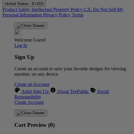
United States - $ USD
Product Safety
Intellectual Property Policy
CA: Do Not Sell My
Personal Information
Privacy Policy
Terms
Welcome Guest!
Log In
Sign Up
Create an account to save your favorite designs for viewing
anytime, on any device.
Create an Account
Artist Sign Up
About TeePublic
Social
Responsibility
Create Account
Cart Preview (0)