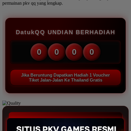
permainan pkv qq yang lengkap.
DatukQQ UNDIAN BERHADIAH
0
0
0
0
Jika Beruntung Dapatkan Hadiah 1 Voucher
Tiket Jalan-Jalan Ke Thailand Gratis
REVIEW MEMBERSHIP DatukQQ