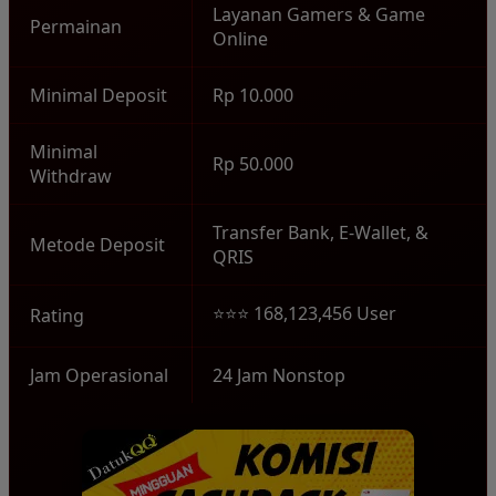
Layanan Gamers & Game
Permainan
Online
Minimal Deposit
Rp 10.000
Minimal
Rp 50.000
Withdraw
Transfer Bank, E-Wallet, &
Metode Deposit
QRIS
⭐⭐⭐ 168,123,456 User
Rating
Jam Operasional
24 Jam Nonstop