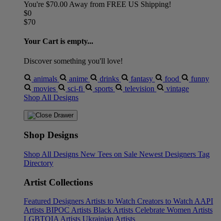
You're
$70.00
Away from
FREE US Shipping!
$0
$70
Your Cart is empty...
Discover something you'll love!
animals
anime
drinks
fantasy
food
funny
movies
sci-fi
sports
television
vintage
Shop All Designs
Shop Designs
Shop All Designs
New Tees on Sale
Newest Designers
Tag
Directory
Artist Collections
Featured Designers
Artists to Watch
Creators to Watch
AAPI
Artists
BIPOC Artists
Black Artists
Celebrate Women Artists
LGBTQIA Artists
Ukrainian Artists