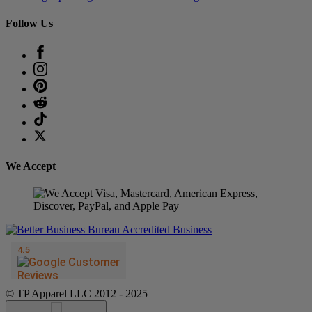
Follow Us
We Accept
© TP Apparel LLC 2012 - 2025