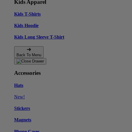
Kids Apparel
Kids T-Shirts
Kids Hoodie
Kids Long Sleeve T-Shirt
Back To Menu
Accessories
Hats
New!
Stickers
Magnets
Phone Cases