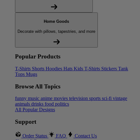
Home Goods
Decorate with pillows, tapestries, and more
Popular Products
T-Shirts
Shorts
Hoodies
Hats
Kids T-Shirts
Stickers
Tank
Tops
Mugs
Browse All Topics
funny
music
anime
movies
television
sports
sci-fi
vintage
animals
drinks
food
politics
All Popular Designs
Support
Order Status
FAQ
Contact Us