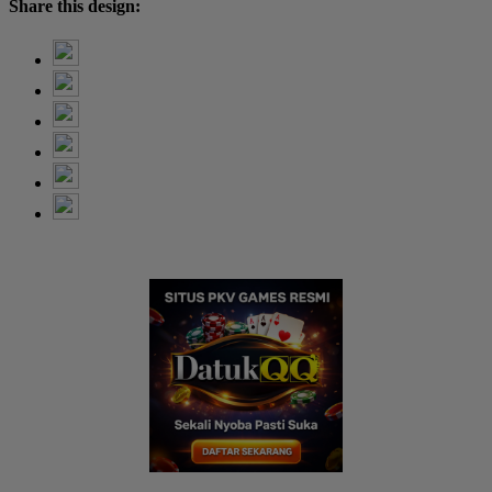
Share this design: