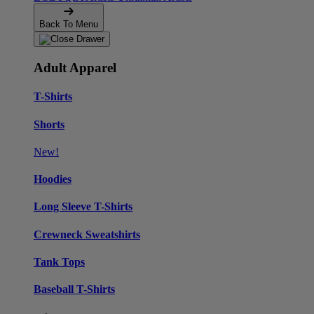
Back To Menu
Adult Apparel
T-Shirts
Shorts
New!
Hoodies
Long Sleeve T-Shirts
Crewneck Sweatshirts
Tank Tops
Baseball T-Shirts