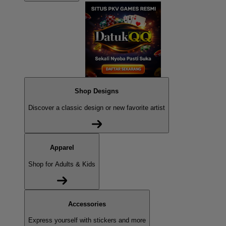
Shop Designs
Discover a classic design or new favorite artist
Apparel
Shop for Adults & Kids
Accessories
Express yourself with stickers and more