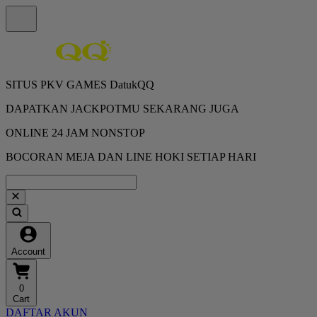
SITUS PKV GAMES DatukQQ
DAPATKAN JACKPOTMU SEKARANG JUGA
ONLINE 24 JAM NONSTOP
BOCORAN MEJA DAN LINE HOKI SETIAP HARI
Account
0
Cart
DAFTAR AKUN