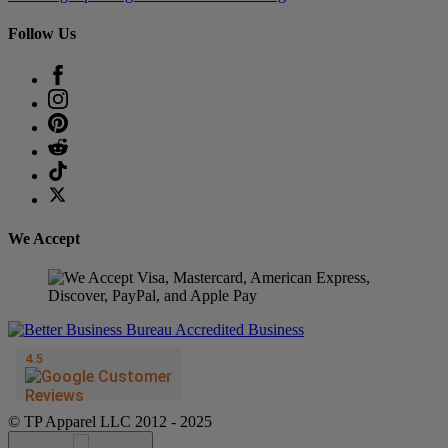
Follow Us
We Accept
© TP Apparel LLC 2012 - 2025