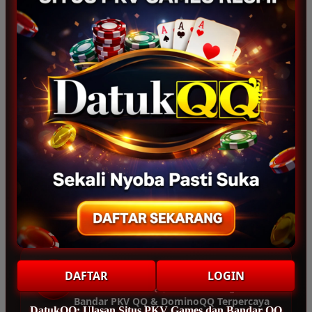
Suli_Bontot (Bali)
SB
“Sangat suka sama layanan pelanggan
situs pkv
ini. Sebagai penggemar
BandarQQ
dan
DomainQQ
lovers, saya
puas main di DatukQQ hingga saat ini.”
Nagita_Srey (Palembang)
NS
“Baru kali ini nemu yang pas, DatukQQ
memberikan bukti
meja hoki
paling gacor.
Main DominoQQ di mobile android sangat
lancar tanpa hambatan, bikin nyaman.”
Dedi_Egi (Bandung)
DAFTAR
LOGIN
DE
“Pantesan DatukQQ disebut sebagai
Bandar PKV QQ & DominoQQ Terpercaya
DatukQQ: Ulasan Situs PKV Games dan Bandar QQ