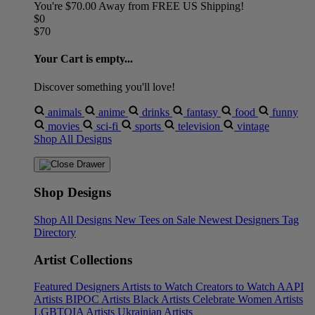
You're
$70.00
Away from
FREE US Shipping!
$0
$70
Your Cart is empty...
Discover something you'll love!
animals
anime
drinks
fantasy
food
funny
movies
sci-fi
sports
television
vintage
Shop All Designs
Shop Designs
Shop All Designs
New Tees on Sale
Newest Designers
Tag
Directory
Artist Collections
Featured Designers
Artists to Watch
Creators to Watch
AAPI
Artists
BIPOC Artists
Black Artists
Celebrate Women Artists
LGBTQIA Artists
Ukrainian Artists