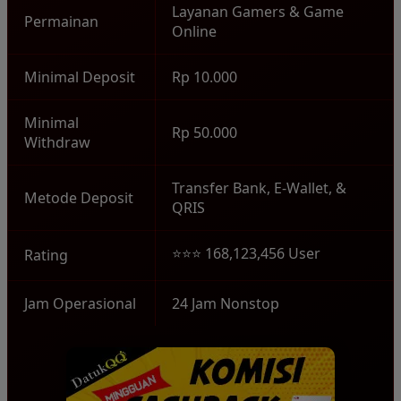
Layanan Gamers & Game
Permainan
Online
Minimal Deposit
Rp 10.000
Minimal
Rp 50.000
Withdraw
Transfer Bank, E-Wallet, &
Metode Deposit
QRIS
⭐⭐⭐ 168,123,456 User
Rating
Jam Operasional
24 Jam Nonstop