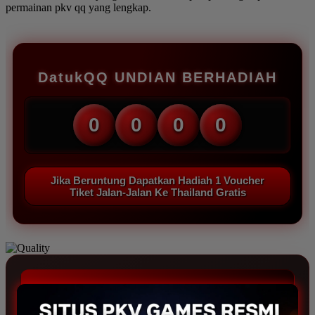
permainan pkv qq yang lengkap.
DatukQQ UNDIAN BERHADIAH
0
0
0
0
Jika Beruntung Dapatkan Hadiah 1 Voucher
Tiket Jalan-Jalan Ke Thailand Gratis
REVIEW MEMBERSHIP DatukQQ