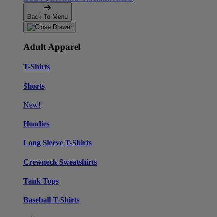
Back To Menu
Adult Apparel
T-Shirts
Shorts
New!
Hoodies
Long Sleeve T-Shirts
Crewneck Sweatshirts
Tank Tops
Baseball T-Shirts