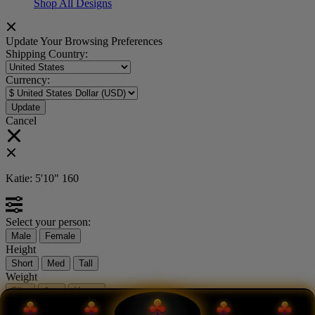
Shop All Designs
Update Your Browsing Preferences
Shipping Country:
Currency:
Cancel
Katie:
5'10"
160
Select your person:
Male
Female
Height
Short
Med
Tall
Weight
Slim
Avg
Heavy
View Size Chart