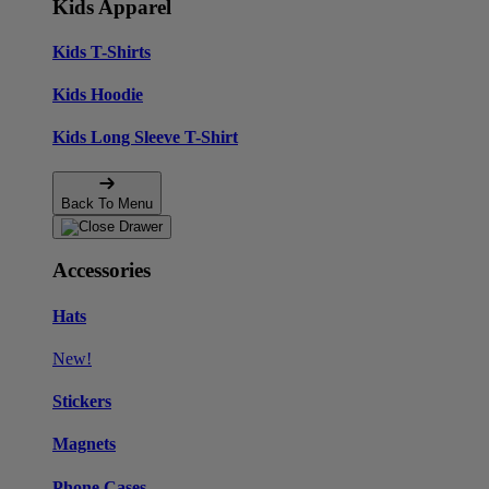
Kids Apparel
Kids T-Shirts
Kids Hoodie
Kids Long Sleeve T-Shirt
Back To Menu
Accessories
Hats
New!
Stickers
Magnets
Phone Cases