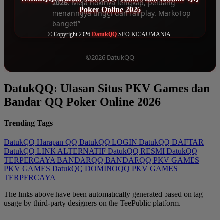
2026
. Meja hokinya lengkap, peluang
Poker Online 2026
menanngya tinggi dan fairplay. MarkoTop
banget!”
© Copyright 2026
DatukQQ
SEO KICAUMANIA.
©2026 DatukQQ
DatukQQ: Ulasan Situs PKV Games dan
Bandar QQ Poker Online 2026
Trending Tags
DatukQQ
Harapan QQ
DatukQQ LOGIN
DatukQQ DAFTAR
DatukQQ LINK ALTERNATIF
DatukQQ RESMI
DatukQQ
TERPERCAYA
BANDARQQ
BANDARQQ
PKV GAMES
PKV GAMES DatukQQ
DOMINOQQ
PKV GAMES
TERPERCAYA
The links above have been automatically generated based on tag
usage by third-party designers on the TeePublic platform.