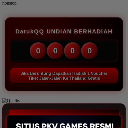
nonstop.
DatukQQ UNDIAN BERHADIAH
0
0
0
0
Jika Beruntung Dapatkan Hadiah 1 Voucher
Tiket Jalan-Jalan Ke Thailand Gratis
REVIEW MEMBERSHIP DatukQQ