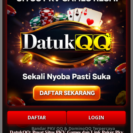
Suli_Bontot (Bali)
SB
“Sangat suka sama layanan pelanggan
situs pkv
ini. Sebagai penggemar
BandarQQ
dan
DomainQQ
lovers, saya
puas main di DatukQQ hingga saat ini.”
Nagita_Srey (Palembang)
NS
“Baru kali ini nemu yang pas, DatukQQ
memberikan bukti
meja hoki
paling gacor.
Main DominoQQ di mobile android sangat
lancar tanpa hambatan, bikin nyaman.”
Dedi_Egi (Bandung)
DAFTAR
LOGIN
DE
“Pantesan DatukQQ disebut sebagai
Bandar PKV QQ & DominoQQ Terpercaya
DatukQQ: Pusat Situs PKV Games dan Link Poker Pkv