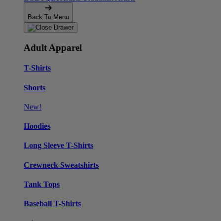
Back To Menu
Adult Apparel
T-Shirts
Shorts
New!
Hoodies
Long Sleeve T-Shirts
Crewneck Sweatshirts
Tank Tops
Baseball T-Shirts