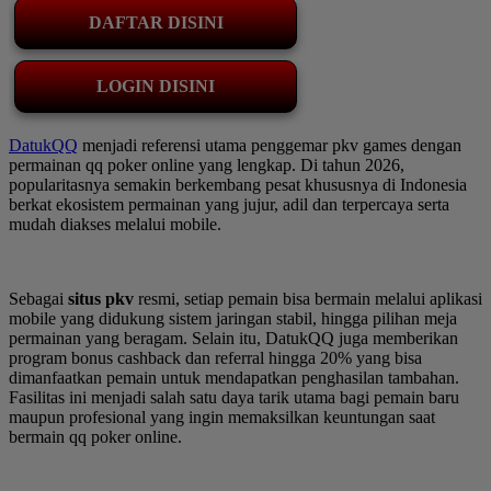
DAFTAR DISINI
LOGIN DISINI
DatukQQ
menjadi referensi utama penggemar pkv games dengan
permainan qq poker online yang lengkap. Di tahun 2026,
popularitasnya semakin berkembang pesat khususnya di Indonesia
berkat ekosistem permainan yang jujur, adil dan terpercaya serta
mudah diakses melalui mobile.
Sebagai
situs pkv
resmi, setiap pemain bisa bermain melalui aplikasi
mobile yang didukung sistem jaringan stabil, hingga pilihan meja
permainan yang beragam. Selain itu, DatukQQ juga memberikan
program bonus cashback dan referral hingga 20% yang bisa
dimanfaatkan pemain untuk mendapatkan penghasilan tambahan.
Fasilitas ini menjadi salah satu daya tarik utama bagi pemain baru
maupun profesional yang ingin memaksilkan keuntungan saat
bermain qq poker online.