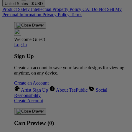
United States - $ USD
Product Safety
Intellectual Property Policy
CA: Do Not Sell My
Personal Information
Privacy Policy
Terms
Welcome Guest!
Log In
Sign Up
Create an account to save your favorite designs for viewing
anytime, on any device.
Create an Account
Artist Sign Up
About TeePublic
Social
Responsibility
Create Account
Cart Preview (0)