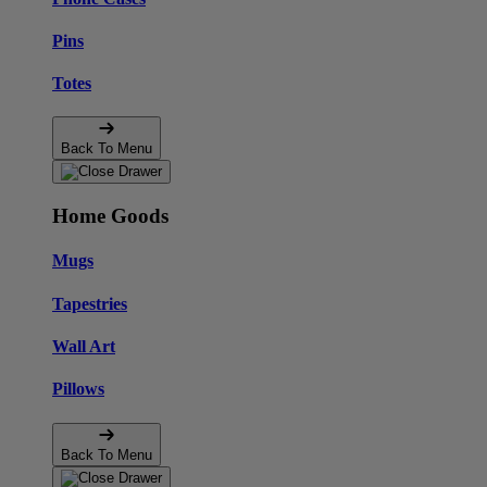
Pins
Totes
Back To Menu
Home Goods
Mugs
Tapestries
Wall Art
Pillows
Back To Menu