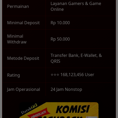
Layanan Gamers & Game
Permainan
Online
Minimal Deposit
Rp 10.000
Minimal
Rp 50.000
Withdraw
Transfer Bank, E-Wallet, &
Metode Deposit
QRIS
⭐⭐⭐ 168,123,456 User
Rating
Jam Operasional
24 Jam Nonstop