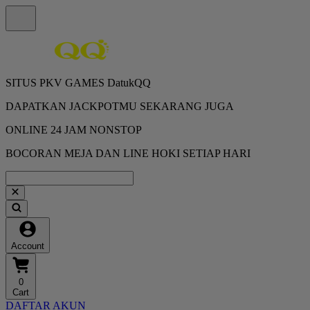
SITUS PKV GAMES DatukQQ
DAPATKAN JACKPOTMU SEKARANG JUGA
ONLINE 24 JAM NONSTOP
BOCORAN MEJA DAN LINE HOKI SETIAP HARI
Account
0
Cart
DAFTAR AKUN