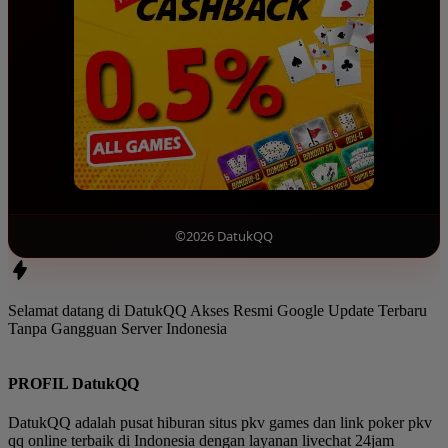
©2026 DatukQQ
Selamat datang di DatukQQ Akses Resmi Google Update Terbaru
Tanpa Gangguan Server Indonesia
PROFIL DatukQQ
DatukQQ adalah pusat hiburan situs pkv games dan link poker pkv
qq online terbaik di Indonesia dengan layanan livechat 24jam