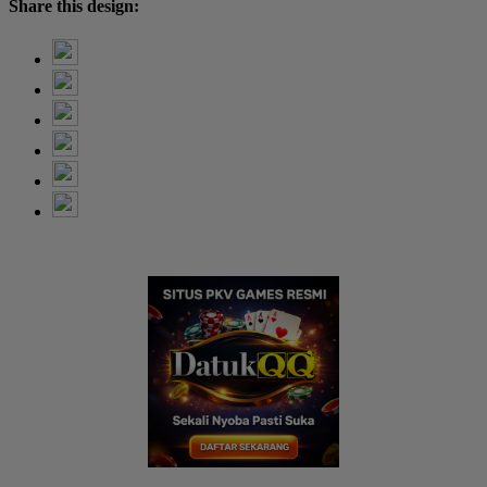
Share this design: