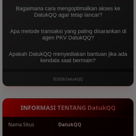
koneksi ke jalur terpendek. Ini meminimalisir ping
Benar sekali. Sebagai
situs pkv
resmi, kami
tinggi, memastikan kelancaran total saat Anda
Bagaimana cara mengoptimalkan akses ke
mengimplementasikan sistem deteksi otomatis
bermain
BandarQQ
maupun
DomainQQ
.
DatukQQ agar tetap lancar?
tingkat tinggi. Ini menjamin setiap putaran
DominoQQ
dan Bandar QQ berjalan murni Player
Pastikan Anda mengakses link alternatif resmi atau
vs Player, menjaga ekosistem tetap fair play.
Apa metode transaksi yang paling disarankan di
mengunduh aplikasi versi terbaru. Kosongkan
agen PKV DatukQQ?
cache perangkat Anda secara berkala agar
teknologi
server anti lag
bekerja maksimal untuk
Untuk menunjang kecepatan deposit dan withdraw
pengalaman bermain
BandarQQ
yang tanpa batas.
Apakah DatukQQ menyediakan bantuan jika ada
di
situs pkv
kami, sangat disarankan
kendala saat bermain?
menggunakan QRIS atau E-wallet (Dana/OVO).
Sistem otomatis DatukQQ akan memproses saldo
Tentu. Sebagai
Agen PKV DominoQQ & Bandar QQ
Anda dalam hitungan detik, sehingga Anda bisa
Terpercaya 2026
, tim Customer Service profesional
©2026 DatukQQ
langsung fokus ke meja
DomainQQ
.
kami siaga 24 jam nonstop via LiveChat untuk
memberikan solusi instan terkait pendaftaran,
login, atau hambatan teknis lainnya di ekosistem
PKV.
INFORMASI TENTANG DatukQQ
Nama Situs
DatukQQ