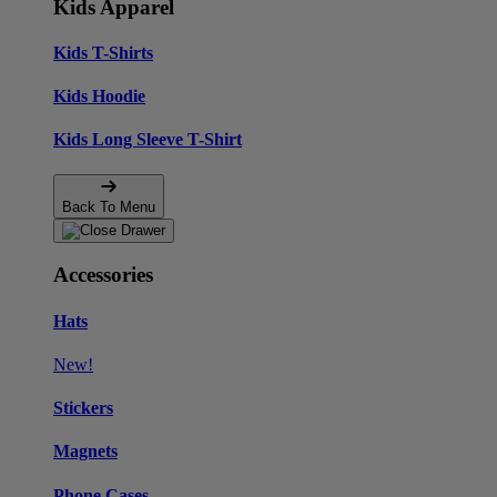
Kids Apparel
Kids T-Shirts
Kids Hoodie
Kids Long Sleeve T-Shirt
Back To Menu
Accessories
Hats
New!
Stickers
Magnets
Phone Cases