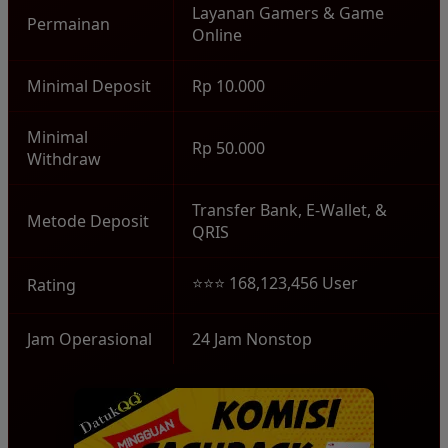
Layanan Gamers & Game
Permainan
Online
Minimal Deposit
Rp 10.000
Minimal
Rp 50.000
Withdraw
Transfer Bank, E-Wallet, &
Metode Deposit
QRIS
⭐⭐⭐ 168,123,456 User
Rating
Jam Operasional
24 Jam Nonstop