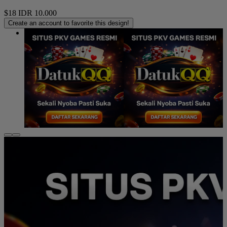
$18
IDR 10.000
Create an account to favorite this design!