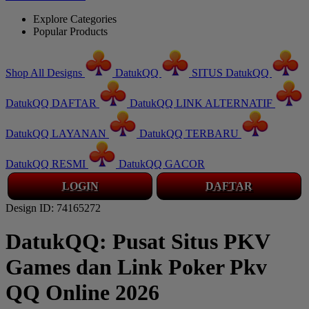
Explore Categories
Popular Products
Shop All Designs
DatukQQ
SITUS DatukQQ
DatukQQ DAFTAR
DatukQQ LINK ALTERNATIF
DatukQQ LAYANAN
DatukQQ TERBARU
DatukQQ RESMI
DatukQQ GACOR
LOGIN
DAFTAR
Design ID: 74165272
DatukQQ: Pusat Situs PKV
Games dan Link Poker Pkv
QQ Online 2026