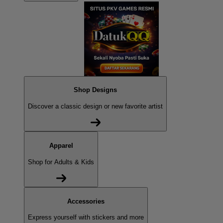
Shop Designs
Discover a classic design or new favorite artist
Apparel
Shop for Adults & Kids
Accessories
Express yourself with stickers and more