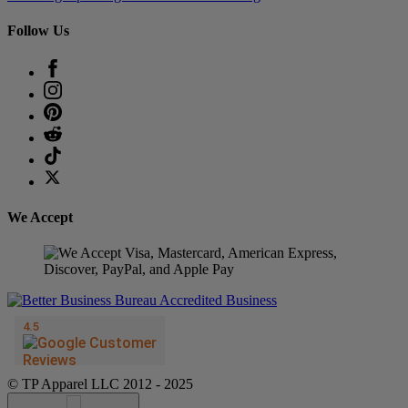
Follow Us
We Accept
© TP Apparel LLC 2012 - 2025