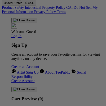
United States - $ USD
Product Safety
Intellectual Property Policy
CA: Do Not Sell My
Personal Information
Privacy Policy
Terms
Welcome Guest!
Log In
Sign Up
Create an account to save your favorite designs for viewing
anytime, on any device.
Create an Account
Artist Sign Up
About TeePublic
Social
Responsibility
Create Account
Cart Preview (0)