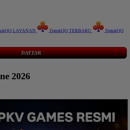
tukQQ LAYANAN
DatukQQ TERBARU
DatukQQ
DAFTAR
ne 2026