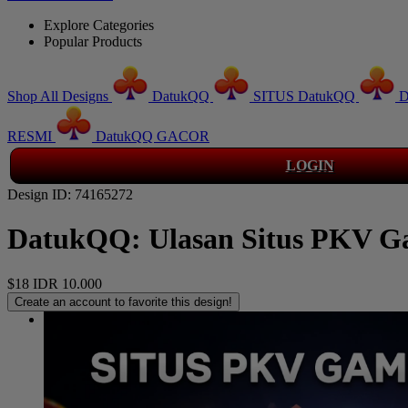
Explore Categories
Popular Products
Shop All Designs
DatukQQ
SITUS DatukQQ
D
RESMI
DatukQQ GACOR
LOGIN
Design ID: 74165272
DatukQQ: Ulasan Situs PKV G
$18
IDR 10.000
Create an account to favorite this design!