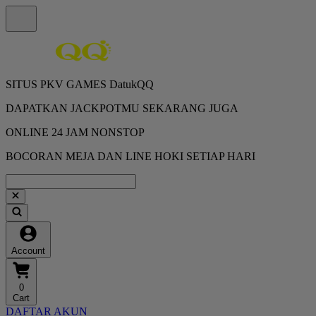
SITUS PKV GAMES DatukQQ
DAPATKAN JACKPOTMU SEKARANG JUGA
ONLINE 24 JAM NONSTOP
BOCORAN MEJA DAN LINE HOKI SETIAP HARI
Account
0
Cart
DAFTAR AKUN