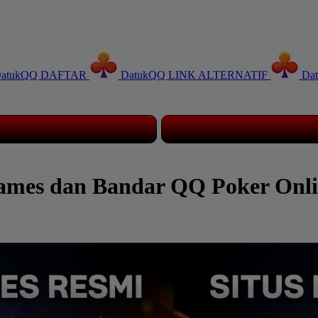
atukQQ DAFTAR
DatukQQ LINK ALTERNATIF
Da
ames dan Bandar QQ Poker Onli