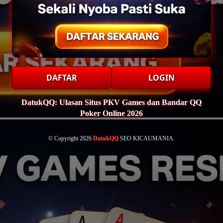
DAFTAR
LOGIN
DatukQQ: Ulasan Situs PKV Games dan Bandar QQ
Poker Online 2026
© Copyright 2026
DatukQQ
SEO KICAUMANIA.