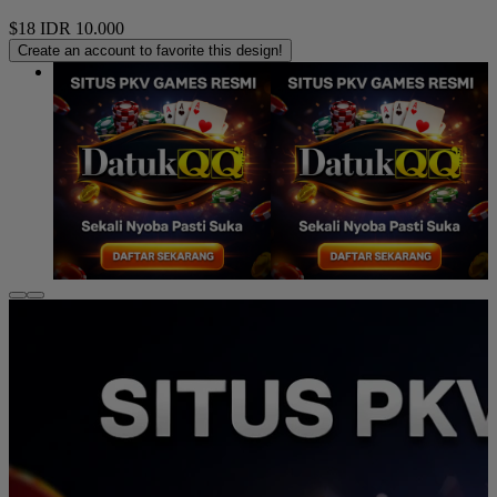
$18
IDR 10.000
Create an account to favorite this design!