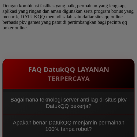
Dengan kombinasi fasilitas yang baik, permainan yang lengkap,
aplikasi yang ringan dan aman digunakan serta program bonus yang
menarik, DATUKQQ menjadi salah satu daftar situs qq online
berbasis pkv games yang patut di pertimbangkan bagi pecinta qq
poker online.
FAQ DatukQQ LAYANAN
TERPERCAYA
Bagaimana teknologi server anti lag di situs pkv
DatukQQ bekerja?
Sebagai
Agen PKV DominoQQ & Bandar QQ
Apakah benar DatukQQ menjamin permainan
Terpercaya 2026
, DatukQQ menggunakan sistem
100% tanpa robot?
Multi-Node Server terbaru yang mengarahkan