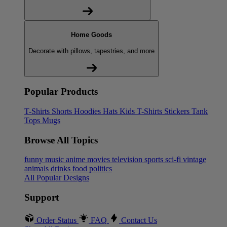
Home Goods
Decorate with pillows, tapestries, and more
Popular Products
T-Shirts
Shorts
Hoodies
Hats
Kids T-Shirts
Stickers
Tank
Tops
Mugs
Browse All Topics
funny
music
anime
movies
television
sports
sci-fi
vintage
animals
drinks
food
politics
All Popular Designs
Support
Order Status
FAQ
Contact Us