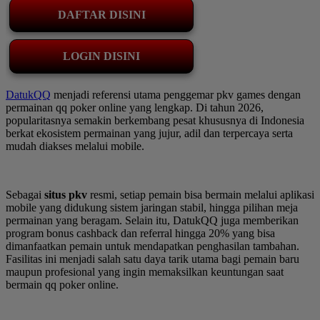
DAFTAR DISINI
LOGIN DISINI
DatukQQ
menjadi referensi utama penggemar pkv games dengan
permainan qq poker online yang lengkap. Di tahun 2026,
popularitasnya semakin berkembang pesat khususnya di Indonesia
berkat ekosistem permainan yang jujur, adil dan terpercaya serta
mudah diakses melalui mobile.
Sebagai
situs pkv
resmi, setiap pemain bisa bermain melalui aplikasi
mobile yang didukung sistem jaringan stabil, hingga pilihan meja
permainan yang beragam. Selain itu, DatukQQ juga memberikan
program bonus cashback dan referral hingga 20% yang bisa
dimanfaatkan pemain untuk mendapatkan penghasilan tambahan.
Fasilitas ini menjadi salah satu daya tarik utama bagi pemain baru
maupun profesional yang ingin memaksilkan keuntungan saat
bermain qq poker online.