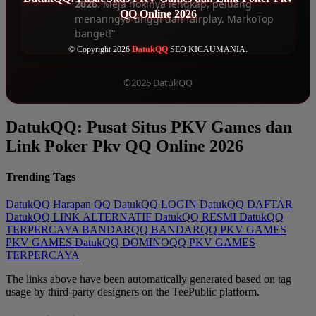
2026
. Meja hokinya lengkap, peluang
QQ Online 2026
menanngya tinggi dan fairplay. MarkoTop
banget!”
© Copyright 2026
DatukQQ
SEO KICAUMANIA.
©2026 DatukQQ
DatukQQ: Pusat Situs PKV Games dan
Link Poker Pkv QQ Online 2026
Trending Tags
DatukQQ
Harapan QQ
DatukQQ LOGIN
DatukQQ DAFTAR
DatukQQ LINK ALTERNATIF
DatukQQ RESMI
DatukQQ
TERPERCAYA
BANDARQQ
BANDARQQ
PKV GAMES
PKV GAMES DatukQQ
DOMINOQQ
PKV GAMES
TERPERCAYA
The links above have been automatically generated based on tag
usage by third-party designers on the TeePublic platform.