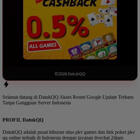
©2026 DatukQQ
Selamat datang di DatukQQ Akses Resmi Google Update Terbaru
Tanpa Gangguan Server Indonesia
PROFIL DatukQQ
DatukQQ adalah pusat hiburan situs pkv games dan link poker pkv
qq online terbaik di Indonesia dengan layanan livechat 24jam