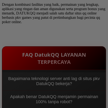
Dengan kombinasi fasilitas yang baik, permainan yang lengkap,
aplikasi yang ringan dan aman digunakan serta program bonus yang
menarik, DATUKQQ menjadi salah satu daftar situs qq online
berbasis pkv games yang patut di pertimbangkan bagi pecinta qq
poker online.
FAQ DatukQQ LAYANAN
TERPERCAYA
Bagaimana teknologi server anti lag di situs pkv
DatukQQ bekerja?
Sebagai
Agen PKV DominoQQ & Bandar QQ
Apakah benar DatukQQ menjamin permainan
Terpercaya 2026
, DatukQQ menggunakan sistem
100% tanpa robot?
Multi-Node Server terbaru yang mengarahkan