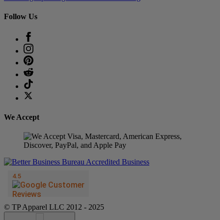
Follow Us
We Accept
© TP Apparel LLC 2012 - 2025