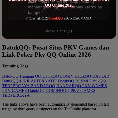
2026
. Meja hokinya lengkap, peluang
QQ Online 2026
menanngya tinggi dan fairplay. MarkoTop
banget!”
© Copyright 2026
DatukQQ
SEO KICAUMANIA.
©2026 DatukQQ
DatukQQ: Pusat Situs PKV Games dan
Link Poker Pkv QQ Online 2026
Trending Tags
DatukQQ
Harapan QQ
DatukQQ LOGIN
DatukQQ DAFTAR
DatukQQ LINK ALTERNATIF
DatukQQ RESMI
DatukQQ
TERPERCAYA
BANDARQQ
BANDARQQ
PKV GAMES
PKV GAMES DatukQQ
DOMINOQQ
PKV GAMES
TERPERCAYA
The links above have been automatically generated based on tag
usage by third-party designers on the TeePublic platform.