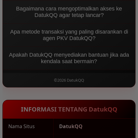
koneksi ke jalur terpendek. Ini meminimalisir ping
Benar sekali. Sebagai
situs pkv
resmi, kami
tinggi, memastikan kelancaran total saat Anda
Bagaimana cara mengoptimalkan akses ke
mengimplementasikan sistem deteksi otomatis
bermain
BandarQQ
maupun
DomainQQ
.
DatukQQ agar tetap lancar?
tingkat tinggi. Ini menjamin setiap putaran
DominoQQ
dan Bandar QQ berjalan murni Player
Pastikan Anda mengakses link alternatif resmi atau
vs Player, menjaga ekosistem tetap fair play.
Apa metode transaksi yang paling disarankan di
mengunduh aplikasi versi terbaru. Kosongkan
agen PKV DatukQQ?
cache perangkat Anda secara berkala agar
teknologi
server anti lag
bekerja maksimal untuk
Untuk menunjang kecepatan deposit dan withdraw
pengalaman bermain
BandarQQ
yang tanpa batas.
Apakah DatukQQ menyediakan bantuan jika ada
di
situs pkv
kami, sangat disarankan
kendala saat bermain?
menggunakan QRIS atau E-wallet (Dana/OVO).
Sistem otomatis DatukQQ akan memproses saldo
Tentu. Sebagai
Agen PKV DominoQQ & Bandar QQ
Anda dalam hitungan detik, sehingga Anda bisa
Terpercaya 2026
, tim Customer Service profesional
©2026 DatukQQ
langsung fokus ke meja
DomainQQ
.
kami siaga 24 jam nonstop via LiveChat untuk
memberikan solusi instan terkait pendaftaran,
login, atau hambatan teknis lainnya di ekosistem
PKV.
INFORMASI TENTANG DatukQQ
Nama Situs
DatukQQ