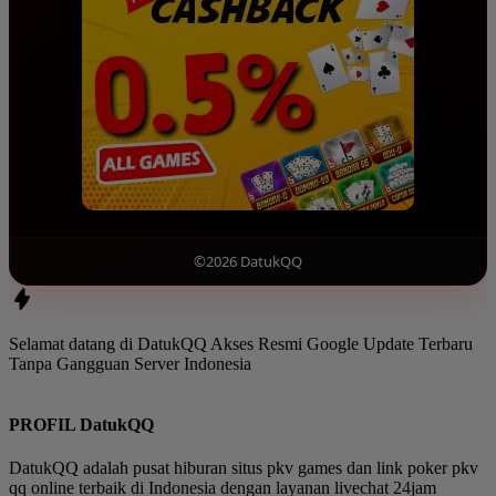
©2026 DatukQQ
Selamat datang di DatukQQ Akses Resmi Google Update Terbaru
Tanpa Gangguan Server Indonesia
PROFIL DatukQQ
DatukQQ adalah pusat hiburan situs pkv games dan link poker pkv
qq online terbaik di Indonesia dengan layanan livechat 24jam