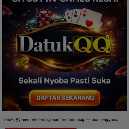
DatukQQ memberikan layanan premium bagi semua pengguna.