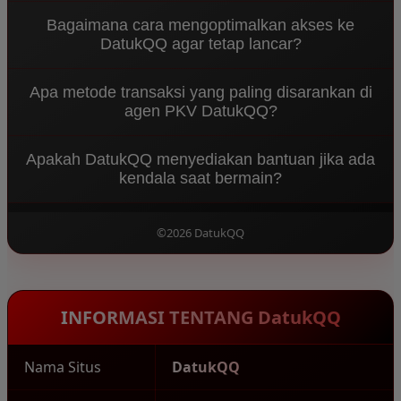
koneksi ke jalur terpendek. Ini meminimalisir ping
Benar sekali. Sebagai
situs pkv
resmi, kami
tinggi, memastikan kelancaran total saat Anda
Bagaimana cara mengoptimalkan akses ke
mengimplementasikan sistem deteksi otomatis
bermain
BandarQQ
maupun
DomainQQ
.
DatukQQ agar tetap lancar?
tingkat tinggi. Ini menjamin setiap putaran
DominoQQ
dan Bandar QQ berjalan murni Player
Pastikan Anda mengakses link alternatif resmi atau
vs Player, menjaga ekosistem tetap fair play.
Apa metode transaksi yang paling disarankan di
mengunduh aplikasi versi terbaru. Kosongkan
agen PKV DatukQQ?
cache perangkat Anda secara berkala agar
teknologi
server anti lag
bekerja maksimal untuk
Untuk menunjang kecepatan deposit dan withdraw
pengalaman bermain
BandarQQ
yang tanpa batas.
Apakah DatukQQ menyediakan bantuan jika ada
di
situs pkv
kami, sangat disarankan
kendala saat bermain?
menggunakan QRIS atau E-wallet (Dana/OVO).
Sistem otomatis DatukQQ akan memproses saldo
Tentu. Sebagai
Agen PKV DominoQQ & Bandar QQ
Anda dalam hitungan detik, sehingga Anda bisa
Terpercaya 2026
, tim Customer Service profesional
©2026 DatukQQ
langsung fokus ke meja
DomainQQ
.
kami siaga 24 jam nonstop via LiveChat untuk
memberikan solusi instan terkait pendaftaran,
login, atau hambatan teknis lainnya di ekosistem
PKV.
INFORMASI TENTANG DatukQQ
Nama Situs
DatukQQ