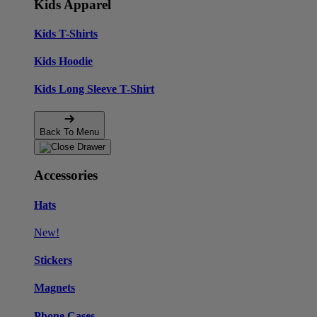
Kids Apparel
Kids T-Shirts
Kids Hoodie
Kids Long Sleeve T-Shirt
Back To Menu
Accessories
Hats
New!
Stickers
Magnets
Phone Cases