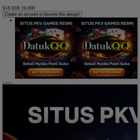
$18
IDR 10.000
Create an account to favorite this design!