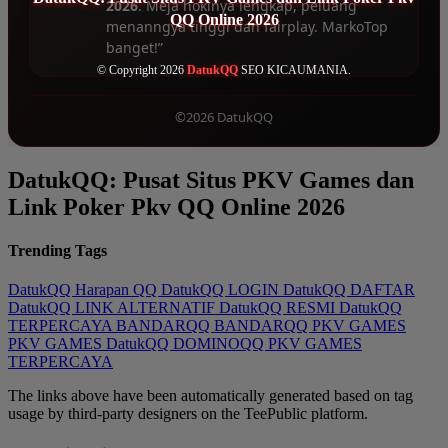
2026
. Meja hokinya lengkap, peluang
QQ Online 2026
menanngya tinggi dan fairplay. MarkoTop
banget!”
© Copyright 2026
DatukQQ
SEO KICAUMANIA.
©2026 DatukQQ
DatukQQ: Pusat Situs PKV Games dan
Link Poker Pkv QQ Online 2026
Trending Tags
DatukQQ
Harapan QQ
DatukQQ LOGIN
DatukQQ DAFTAR
DatukQQ LINK ALTERNATIF
DatukQQ RESMI
DatukQQ
TERPERCAYA
BANDARQQ
BANDARQQ
PKV GAMES
PKV GAMES DatukQQ
DOMINOQQ
PKV GAMES
TERPERCAYA
The links above have been automatically generated based on tag
usage by third-party designers on the TeePublic platform.