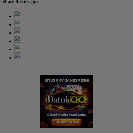
Share this design: