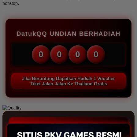
nonstop.
DatukQQ UNDIAN BERHADIAH
0
0
0
0
Jika Beruntung Dapatkan Hadiah 1 Voucher
Tiket Jalan-Jalan Ke Thailand Gratis
REVIEW MEMBERSHIP DatukQQ