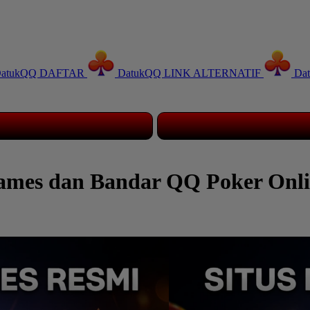
atukQQ DAFTAR
DatukQQ LINK ALTERNATIF
Da
ames dan Bandar QQ Poker Onli