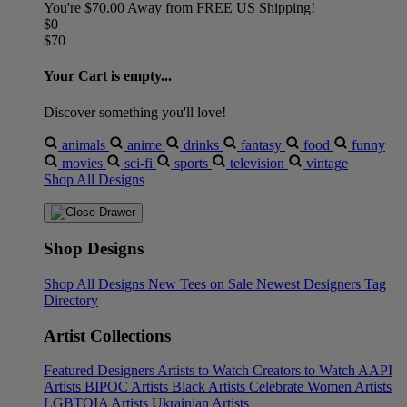
You're
$70.00
Away from
FREE US Shipping!
$0
$70
Your Cart is empty...
Discover something you'll love!
animals
anime
drinks
fantasy
food
funny
movies
sci-fi
sports
television
vintage
Shop All Designs
Shop Designs
Shop All Designs
New Tees on Sale
Newest Designers
Tag
Directory
Artist Collections
Featured Designers
Artists to Watch
Creators to Watch
AAPI
Artists
BIPOC Artists
Black Artists
Celebrate Women Artists
LGBTQIA Artists
Ukrainian Artists