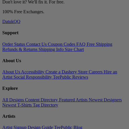
Don't love it? We'll fix it. For free.
100% Free Exchanges.
DatukQQ
Support
Order Status
Contact Us
Coupon Codes
FAQ
Free Shipping
Refunds & Returns
Shipping Info
Size Chart
About Us
About Us
Accessibility
Create a Dashery Store
Careers
Hire an
Artist
Social Responsibility
TeePublic Reviews
Explore
All Designs
Content Directory
Featured Artists
Newest Designers
Newest T-Shirts
Tag Directory
Artists
Artist Signup
Design Guide
TeePublic Blog