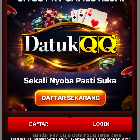
Suli_Bontot (Bali)
SB
“Sangat suka sama layanan pelanggan
situs pkv
ini. Sebagai penggemar
BandarQQ
dan
DomainQQ
lovers, saya
puas main di DatukQQ hingga saat ini.”
Nagita_Srey (Palembang)
NS
“Baru kali ini nemu yang pas, DatukQQ
memberikan bukti
meja hoki
paling gacor.
Main DominoQQ di mobile android sangat
lancar tanpa hambatan, bikin nyaman.”
Dedi_Egi (Bandung)
DAFTAR
LOGIN
DE
“Pantesan DatukQQ disebut sebagai
Bandar PKV QQ & DominoQQ Terpercaya
DatukQQ: Pusat Situs PKV Games dan Link Poker Pkv