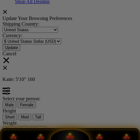
Shop All Designs
Update Your Browsing Preferences
Shipping Country:
Currency:
Cancel
Katie:
5'10"
160
Select your person:
Male
Female
Height
Short
Med
Tall
Weight
Slim
Avg
Heavy
View Size Chart