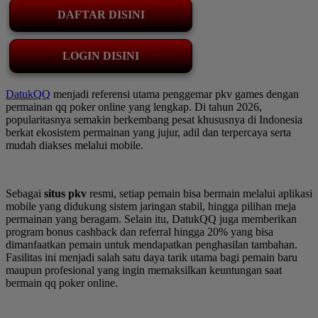
DAFTAR DISINI
LOGIN DISINI
DatukQQ
menjadi referensi utama penggemar pkv games dengan
permainan qq poker online yang lengkap. Di tahun 2026,
popularitasnya semakin berkembang pesat khususnya di Indonesia
berkat ekosistem permainan yang jujur, adil dan terpercaya serta
mudah diakses melalui mobile.
Sebagai
situs pkv
resmi, setiap pemain bisa bermain melalui aplikasi
mobile yang didukung sistem jaringan stabil, hingga pilihan meja
permainan yang beragam. Selain itu, DatukQQ juga memberikan
program bonus cashback dan referral hingga 20% yang bisa
dimanfaatkan pemain untuk mendapatkan penghasilan tambahan.
Fasilitas ini menjadi salah satu daya tarik utama bagi pemain baru
maupun profesional yang ingin memaksilkan keuntungan saat
bermain qq poker online.