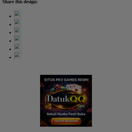
Share this design: