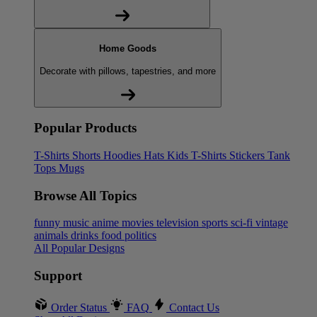
Home Goods
Decorate with pillows, tapestries, and more
Popular Products
T-Shirts
Shorts
Hoodies
Hats
Kids T-Shirts
Stickers
Tank
Tops
Mugs
Browse All Topics
funny
music
anime
movies
television
sports
sci-fi
vintage
animals
drinks
food
politics
All Popular Designs
Support
Order Status
FAQ
Contact Us