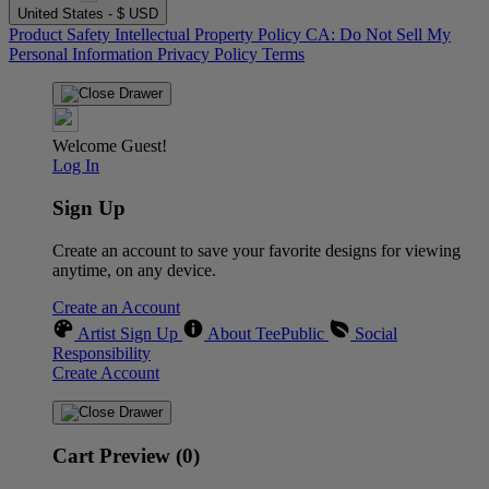
United States - $ USD
Product Safety
Intellectual Property Policy
CA: Do Not Sell My
Personal Information
Privacy Policy
Terms
Welcome Guest!
Log In
Sign Up
Create an account to save your favorite designs for viewing
anytime, on any device.
Create an Account
Artist Sign Up
About TeePublic
Social
Responsibility
Create Account
Cart Preview (0)