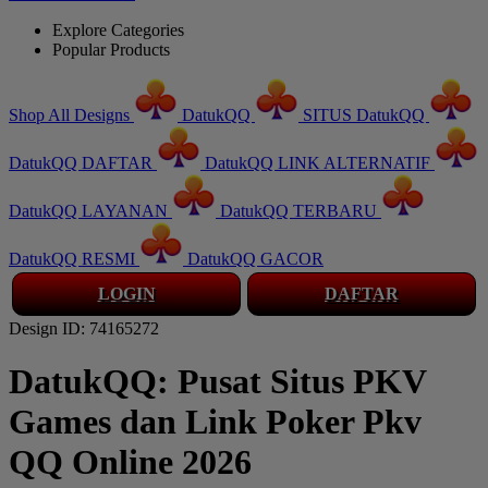
Explore Categories
Popular Products
Shop All Designs
DatukQQ
SITUS DatukQQ
DatukQQ DAFTAR
DatukQQ LINK ALTERNATIF
DatukQQ LAYANAN
DatukQQ TERBARU
DatukQQ RESMI
DatukQQ GACOR
LOGIN
DAFTAR
Design ID: 74165272
DatukQQ: Pusat Situs PKV
Games dan Link Poker Pkv
QQ Online 2026