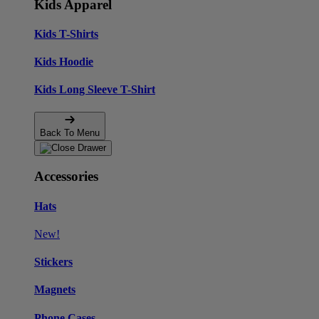
Kids Apparel
Kids T-Shirts
Kids Hoodie
Kids Long Sleeve T-Shirt
Back To Menu
Accessories
Hats
New!
Stickers
Magnets
Phone Cases