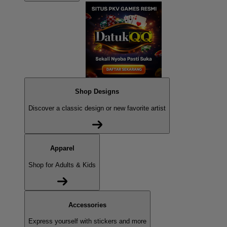
Shop Designs
Discover a classic design or new favorite artist
Apparel
Shop for Adults & Kids
Accessories
Express yourself with stickers and more