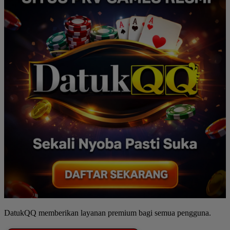
DatukQQ memberikan layanan premium bagi semua pengguna.