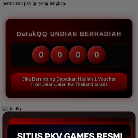
permainan pkv qq yang lengkap.
DatukQQ UNDIAN BERHADIAH
0
0
0
0
Jika Beruntung Dapatkan Hadiah 1 Voucher
Tiket Jalan-Jalan Ke Thailand Gratis
REVIEW MEMBERSHIP DatukQQ