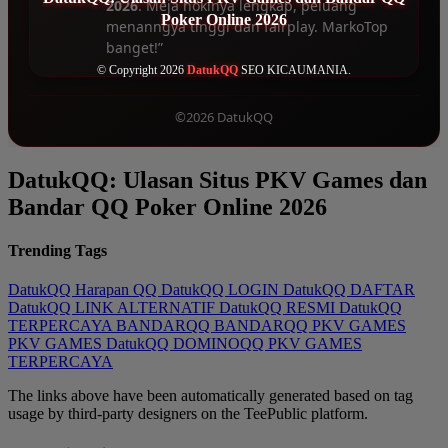
2026
. Meja hokinya lengkap, peluang
Poker Online 2026
menanngya tinggi dan fairplay. MarkoTop
banget!”
© Copyright 2026
DatukQQ
SEO KICAUMANIA.
©2026 DatukQQ
DatukQQ: Ulasan Situs PKV Games dan
Bandar QQ Poker Online 2026
Trending Tags
DatukQQ
Harapan QQ
DatukQQ LOGIN
DatukQQ DAFTAR
DatukQQ LINK ALTERNATIF
DatukQQ RESMI
DatukQQ
TERPERCAYA
BANDARQQ
BANDARQQ
PKV GAMES
PKV GAMES DatukQQ
DOMINOQQ
PKV GAMES
TERPERCAYA
The links above have been automatically generated based on tag
usage by third-party designers on the TeePublic platform.