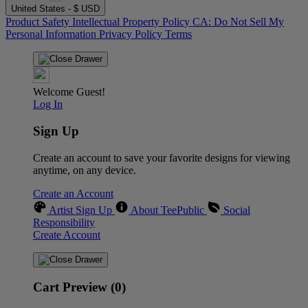
United States - $ USD
Product Safety
Intellectual Property Policy
CA: Do Not Sell My
Personal Information
Privacy Policy
Terms
Welcome Guest!
Log In
Sign Up
Create an account to save your favorite designs for viewing
anytime, on any device.
Create an Account
Artist Sign Up
About TeePublic
Social
Responsibility
Create Account
Cart Preview (0)