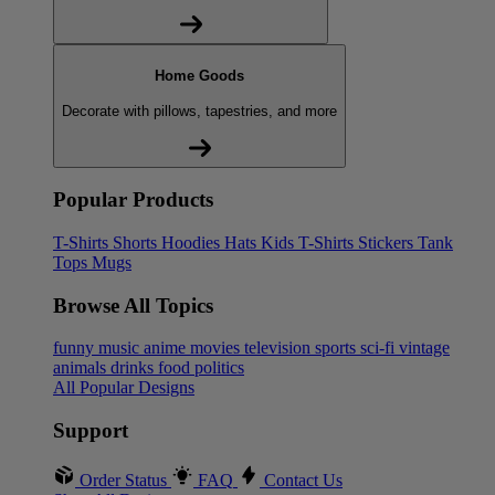
Home Goods
Decorate with pillows, tapestries, and more
Popular Products
T-Shirts
Shorts
Hoodies
Hats
Kids T-Shirts
Stickers
Tank
Tops
Mugs
Browse All Topics
funny
music
anime
movies
television
sports
sci-fi
vintage
animals
drinks
food
politics
All Popular Designs
Support
Order Status
FAQ
Contact Us