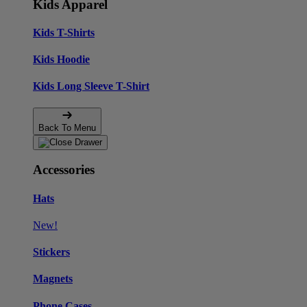
Kids Apparel
Kids T-Shirts
Kids Hoodie
Kids Long Sleeve T-Shirt
Back To Menu
Accessories
Hats
New!
Stickers
Magnets
Phone Cases