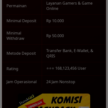
Layanan Gamers & Game
Permainan
Online
Minimal Deposit
Rp 10.000
Minimal
Rp 50.000
Withdraw
Transfer Bank, E-Wallet, &
Metode Deposit
QRIS
⭐⭐⭐ 168,123,456 User
Rating
Jam Operasional
24 Jam Nonstop