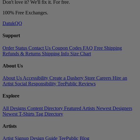
Don't love it? We'll fix it. For free.
100% Free Exchanges.
DatukQQ
Support
Order Status
Contact Us
Coupon Codes
FAQ
Free Shipping
Refunds & Returns
Shipping Info
Size Chart
About Us
About Us
Accessibility
Create a Dashery Store
Careers
Hire an
Artist
Social Responsibility
TeePublic Reviews
Explore
All Designs
Content Directory
Featured Artists
Newest Designers
Newest T-Shirts
Tag Directory
Artists
Artist Signup
Design Guide
TeePublic Blog