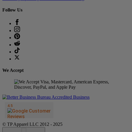
Follow Us
We Accept
© TP Apparel LLC 2012 - 2025