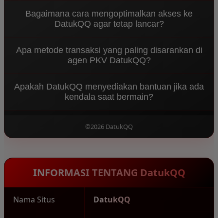
koneksi ke jalur terpendek. Ini meminimalisir ping
Benar sekali. Sebagai
situs pkv
resmi, kami
tinggi, memastikan kelancaran total saat Anda
Bagaimana cara mengoptimalkan akses ke
mengimplementasikan sistem deteksi otomatis
bermain
BandarQQ
maupun
DomainQQ
.
DatukQQ agar tetap lancar?
tingkat tinggi. Ini menjamin setiap putaran
DominoQQ
dan Bandar QQ berjalan murni Player
Pastikan Anda mengakses link alternatif resmi atau
vs Player, menjaga ekosistem tetap fair play.
Apa metode transaksi yang paling disarankan di
mengunduh aplikasi versi terbaru. Kosongkan
agen PKV DatukQQ?
cache perangkat Anda secara berkala agar
teknologi
server anti lag
bekerja maksimal untuk
Untuk menunjang kecepatan deposit dan withdraw
pengalaman bermain
BandarQQ
yang tanpa batas.
Apakah DatukQQ menyediakan bantuan jika ada
di
situs pkv
kami, sangat disarankan
kendala saat bermain?
menggunakan QRIS atau E-wallet (Dana/OVO).
Sistem otomatis DatukQQ akan memproses saldo
Tentu. Sebagai
Agen PKV DominoQQ & Bandar QQ
Anda dalam hitungan detik, sehingga Anda bisa
Terpercaya 2026
, tim Customer Service profesional
©2026 DatukQQ
langsung fokus ke meja
DomainQQ
.
kami siaga 24 jam nonstop via LiveChat untuk
memberikan solusi instan terkait pendaftaran,
login, atau hambatan teknis lainnya di ekosistem
PKV.
INFORMASI TENTANG DatukQQ
Nama Situs
DatukQQ