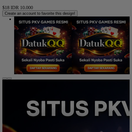
$18
IDR 10.000
Create an account to favorite this design!