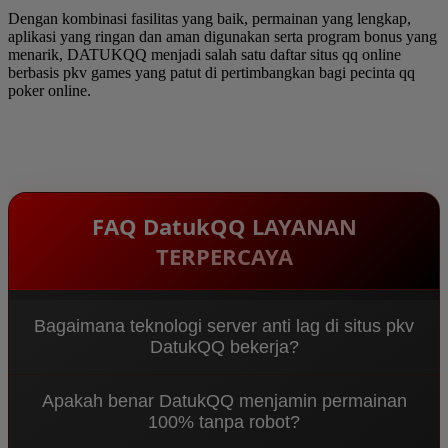
Dengan kombinasi fasilitas yang baik, permainan yang lengkap,
aplikasi yang ringan dan aman digunakan serta program bonus yang
menarik, DATUKQQ menjadi salah satu daftar situs qq online
berbasis pkv games yang patut di pertimbangkan bagi pecinta qq
poker online.
FAQ DatukQQ LAYANAN
TERPERCAYA
Bagaimana teknologi server anti lag di situs pkv
DatukQQ bekerja?
Sebagai
Agen PKV DominoQQ & Bandar QQ
Apakah benar DatukQQ menjamin permainan
Terpercaya 2026
, DatukQQ menggunakan sistem
100% tanpa robot?
Multi-Node Server terbaru yang mengarahkan