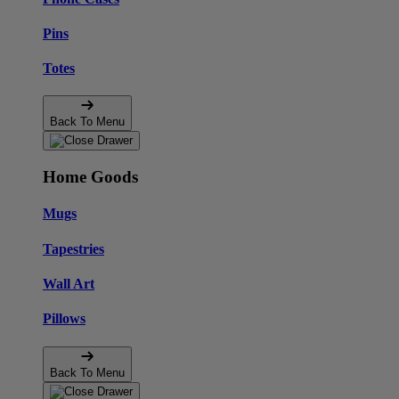
Pins
Totes
Back To Menu
Home Goods
Mugs
Tapestries
Wall Art
Pillows
Back To Menu