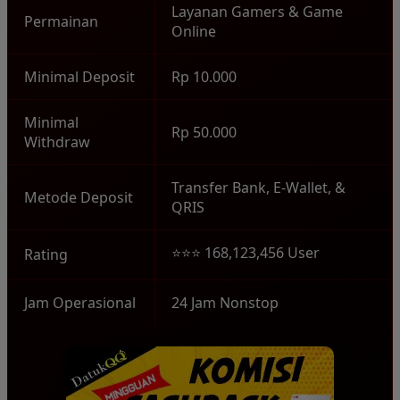
Layanan Gamers & Game
Permainan
Online
Minimal Deposit
Rp 10.000
Minimal
Rp 50.000
Withdraw
Transfer Bank, E-Wallet, &
Metode Deposit
QRIS
⭐⭐⭐ 168,123,456 User
Rating
Jam Operasional
24 Jam Nonstop