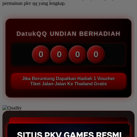
permainan pkv qq yang lengkap.
DatukQQ UNDIAN BERHADIAH
0
0
0
0
Jika Beruntung Dapatkan Hadiah 1 Voucher
Tiket Jalan-Jalan Ke Thailand Gratis
REVIEW MEMBERSHIP DatukQQ