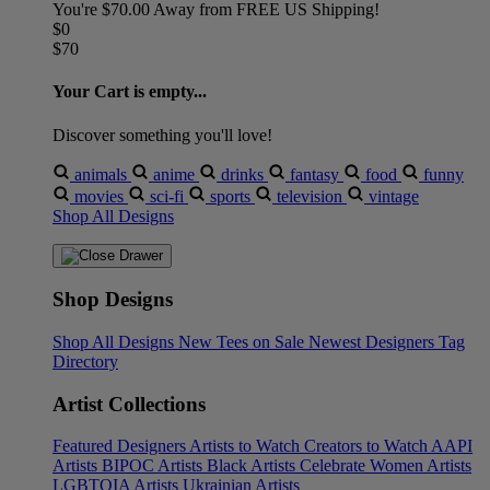
You're
$70.00
Away from
FREE US Shipping!
$0
$70
Your Cart is empty...
Discover something you'll love!
animals
anime
drinks
fantasy
food
funny
movies
sci-fi
sports
television
vintage
Shop All Designs
Shop Designs
Shop All Designs
New Tees on Sale
Newest Designers
Tag
Directory
Artist Collections
Featured Designers
Artists to Watch
Creators to Watch
AAPI
Artists
BIPOC Artists
Black Artists
Celebrate Women Artists
LGBTQIA Artists
Ukrainian Artists