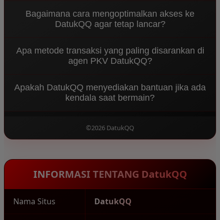
koneksi ke jalur terpendek. Ini meminimalisir ping
Benar sekali. Sebagai
situs pkv
resmi, kami
tinggi, memastikan kelancaran total saat Anda
Bagaimana cara mengoptimalkan akses ke
mengimplementasikan sistem deteksi otomatis
bermain
BandarQQ
maupun
DomainQQ
.
DatukQQ agar tetap lancar?
tingkat tinggi. Ini menjamin setiap putaran
DominoQQ
dan Bandar QQ berjalan murni Player
Pastikan Anda mengakses link alternatif resmi atau
vs Player, menjaga ekosistem tetap fair play.
Apa metode transaksi yang paling disarankan di
mengunduh aplikasi versi terbaru. Kosongkan
agen PKV DatukQQ?
cache perangkat Anda secara berkala agar
teknologi
server anti lag
bekerja maksimal untuk
Untuk menunjang kecepatan deposit dan withdraw
pengalaman bermain
BandarQQ
yang tanpa batas.
Apakah DatukQQ menyediakan bantuan jika ada
di
situs pkv
kami, sangat disarankan
kendala saat bermain?
menggunakan QRIS atau E-wallet (Dana/OVO).
Sistem otomatis DatukQQ akan memproses saldo
Tentu. Sebagai
Agen PKV DominoQQ & Bandar QQ
Anda dalam hitungan detik, sehingga Anda bisa
Terpercaya 2026
, tim Customer Service profesional
©2026 DatukQQ
langsung fokus ke meja
DomainQQ
.
kami siaga 24 jam nonstop via LiveChat untuk
memberikan solusi instan terkait pendaftaran,
login, atau hambatan teknis lainnya di ekosistem
PKV.
INFORMASI TENTANG DatukQQ
Nama Situs
DatukQQ