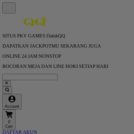
SITUS PKV GAMES DatukQQ
DAPATKAN JACKPOTMU SEKARANG JUGA
ONLINE 24 JAM NONSTOP
BOCORAN MEJA DAN LINE HOKI SETIAP HARI
Account
0
Cart
DAFTAR AKUN