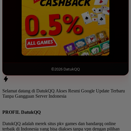
©2026 DatukQQ
Selamat datang di DatukQQ Akses Resmi Google Update Terbaru
Tanpa Gangguan Server Indonesia
PROFIL DatukQQ
DatukQQ adalah merek situs pkv games dan bandarqq online
terbaik di Indonesia yang bisa diakses tanpa vpn dengan pilihan