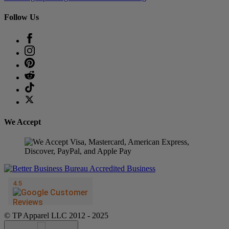
Follow Us
We Accept
© TP Apparel LLC 2012 - 2025