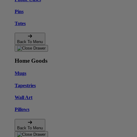
Pins
Totes
Back To Menu
Home Goods
Mugs
Tapestries
Wall Art
Pillows
Back To Menu