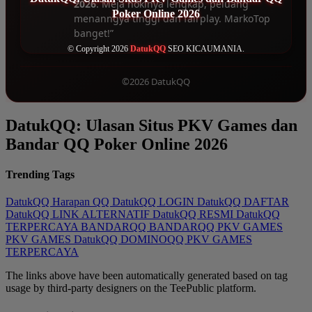
2026
. Meja hokinya lengkap, peluang
Poker Online 2026
menanngya tinggi dan fairplay. MarkoTop
banget!”
© Copyright 2026
DatukQQ
SEO KICAUMANIA.
©2026 DatukQQ
DatukQQ: Ulasan Situs PKV Games dan
Bandar QQ Poker Online 2026
Trending Tags
DatukQQ
Harapan QQ
DatukQQ LOGIN
DatukQQ DAFTAR
DatukQQ LINK ALTERNATIF
DatukQQ RESMI
DatukQQ
TERPERCAYA
BANDARQQ
BANDARQQ
PKV GAMES
PKV GAMES DatukQQ
DOMINOQQ
PKV GAMES
TERPERCAYA
The links above have been automatically generated based on tag
usage by third-party designers on the TeePublic platform.