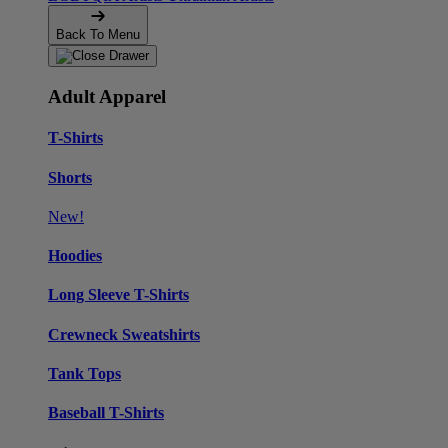
Back To Menu
Adult Apparel
T-Shirts
Shorts
New!
Hoodies
Long Sleeve T-Shirts
Crewneck Sweatshirts
Tank Tops
Baseball T-Shirts