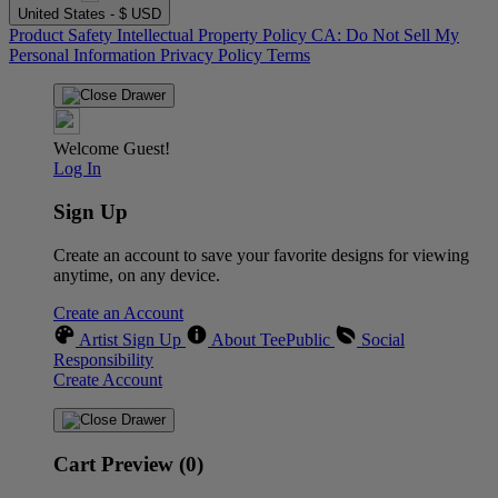
United States - $ USD
Product Safety
Intellectual Property Policy
CA: Do Not Sell My
Personal Information
Privacy Policy
Terms
Welcome Guest!
Log In
Sign Up
Create an account to save your favorite designs for viewing
anytime, on any device.
Create an Account
Artist Sign Up
About TeePublic
Social
Responsibility
Create Account
Cart Preview (0)