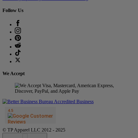
Follow Us
We Accept
© TP Apparel LLC 2012 - 2025