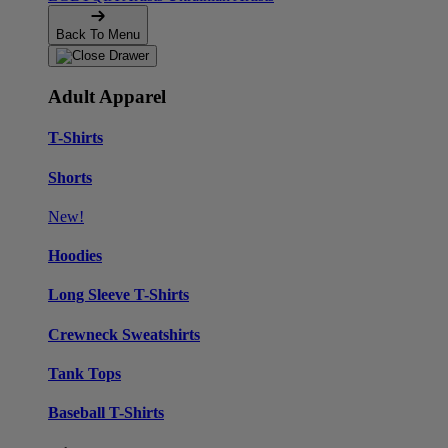
Back To Menu
Adult Apparel
T-Shirts
Shorts
New!
Hoodies
Long Sleeve T-Shirts
Crewneck Sweatshirts
Tank Tops
Baseball T-Shirts