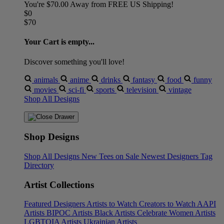
You're
$70.00
Away from
FREE US Shipping!
$0
$70
Your Cart is empty...
Discover something you'll love!
animals
anime
drinks
fantasy
food
funny
movies
sci-fi
sports
television
vintage
Shop All Designs
Shop Designs
Shop All Designs
New Tees on Sale
Newest Designers
Tag
Directory
Artist Collections
Featured Designers
Artists to Watch
Creators to Watch
AAPI
Artists
BIPOC Artists
Black Artists
Celebrate Women Artists
LGBTQIA Artists
Ukrainian Artists