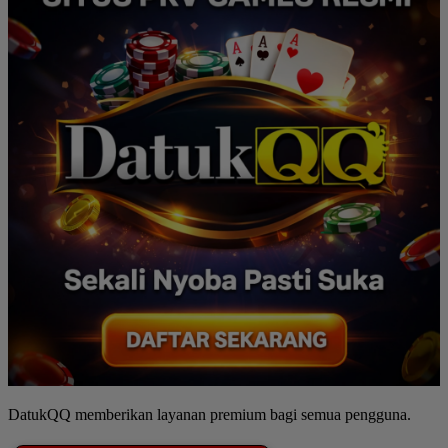
DatukQQ memberikan layanan premium bagi semua pengguna.