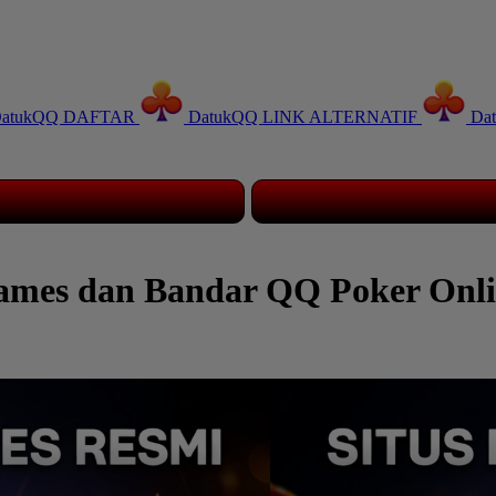
atukQQ DAFTAR
DatukQQ LINK ALTERNATIF
Da
ames dan Bandar QQ Poker Onli