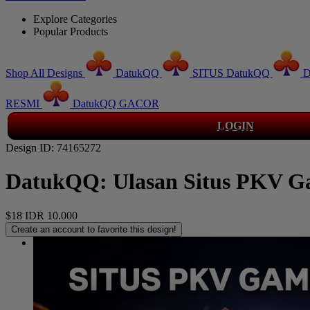
Explore Categories
Popular Products
Shop All Designs
DatukQQ
SITUS DatukQQ
D
RESMI
DatukQQ GACOR
LOGIN
Design ID: 74165272
DatukQQ: Ulasan Situs PKV G
$18
IDR 10.000
Create an account to favorite this design!