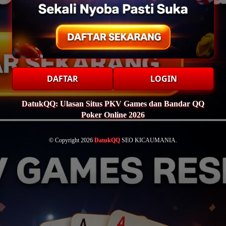
DAFTAR
LOGIN
DatukQQ: Ulasan Situs PKV Games dan Bandar QQ
Poker Online 2026
© Copyright 2026
DatukQQ
SEO KICAUMANIA.