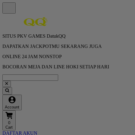
SITUS PKV GAMES DatukQQ
DAPATKAN JACKPOTMU SEKARANG JUGA
ONLINE 24 JAM NONSTOP
BOCORAN MEJA DAN LINE HOKI SETIAP HARI
Account
0
Cart
DAFTAR AKUN