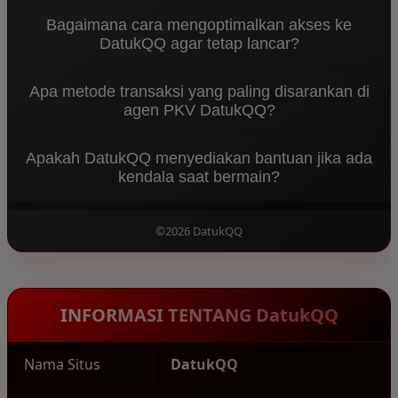
koneksi ke jalur terpendek. Ini meminimalisir ping
Benar sekali. Sebagai
situs pkv
resmi, kami
tinggi, memastikan kelancaran total saat Anda
Bagaimana cara mengoptimalkan akses ke
mengimplementasikan sistem deteksi otomatis
bermain
BandarQQ
maupun
DomainQQ
.
DatukQQ agar tetap lancar?
tingkat tinggi. Ini menjamin setiap putaran
DominoQQ
dan Bandar QQ berjalan murni Player
Pastikan Anda mengakses link alternatif resmi atau
vs Player, menjaga ekosistem tetap fair play.
Apa metode transaksi yang paling disarankan di
mengunduh aplikasi versi terbaru. Kosongkan
agen PKV DatukQQ?
cache perangkat Anda secara berkala agar
teknologi
server anti lag
bekerja maksimal untuk
Untuk menunjang kecepatan deposit dan withdraw
pengalaman bermain
BandarQQ
yang tanpa batas.
Apakah DatukQQ menyediakan bantuan jika ada
di
situs pkv
kami, sangat disarankan
kendala saat bermain?
menggunakan QRIS atau E-wallet (Dana/OVO).
Sistem otomatis DatukQQ akan memproses saldo
Tentu. Sebagai
Agen PKV DominoQQ & Bandar QQ
Anda dalam hitungan detik, sehingga Anda bisa
Terpercaya 2026
, tim Customer Service profesional
©2026 DatukQQ
langsung fokus ke meja
DomainQQ
.
kami siaga 24 jam nonstop via LiveChat untuk
memberikan solusi instan terkait pendaftaran,
login, atau hambatan teknis lainnya di ekosistem
PKV.
INFORMASI TENTANG DatukQQ
Nama Situs
DatukQQ