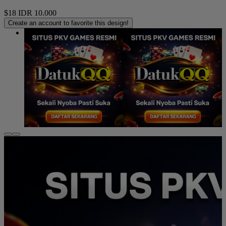
$18
IDR 10.000
Create an account to favorite this design!