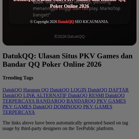
2026
. Meja hokinya lengkap, peluang
Poker Online 2026
menanngya tinggi dan fairplay. MarkoTop
banget!”
© Copyright 2026
DatukQQ
SEO KICAUMANIA.
©2026 DatukQQ
DatukQQ: Ulasan Situs PKV Games dan
Bandar QQ Poker Online 2026
Trending Tags
DatukQQ
Harapan QQ
DatukQQ LOGIN
DatukQQ DAFTAR
DatukQQ LINK ALTERNATIF
DatukQQ RESMI
DatukQQ
TERPERCAYA
BANDARQQ
BANDARQQ
PKV GAMES
PKV GAMES DatukQQ
DOMINOQQ
PKV GAMES
TERPERCAYA
The links above have been automatically generated based on tag
usage by third-party designers on the TeePublic platform.