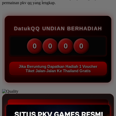
permainan pkv qq yang lengkap.
DatukQQ UNDIAN BERHADIAH
0
0
0
0
Jika Beruntung Dapatkan Hadiah 1 Voucher
Tiket Jalan-Jalan Ke Thailand Gratis
REVIEW MEMBERSHIP DatukQQ