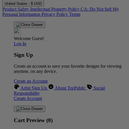
United States - $ USD
Product Safety
Intellectual Property Policy
CA: Do Not Sell My
Personal Information
Privacy Policy
Terms
Welcome Guest!
Log In
Sign Up
Create an account to save your favorite designs for viewing
anytime, on any device.
Create an Account
Artist Sign Up
About TeePublic
Social
Responsibility
Create Account
Cart Preview (0)