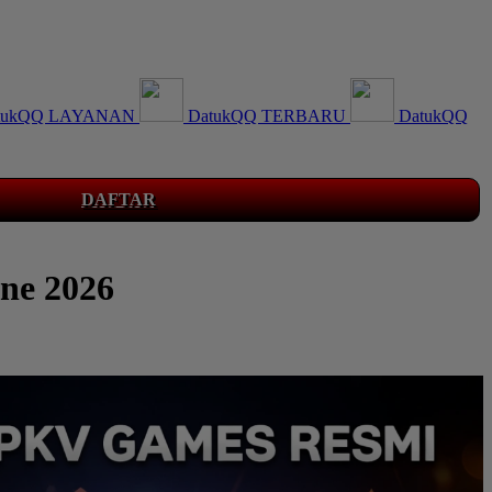
tukQQ LAYANAN
DatukQQ TERBARU
DatukQQ
DAFTAR
ne 2026