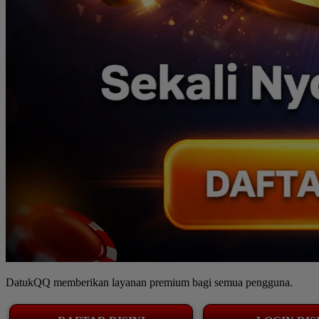
DatukQQ memberikan layanan premium bagi semua pengguna.