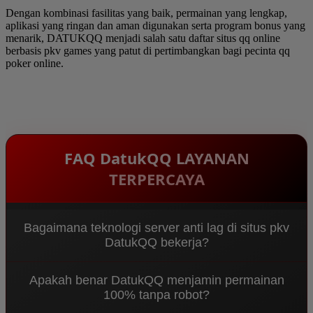
Dengan kombinasi fasilitas yang baik, permainan yang lengkap,
aplikasi yang ringan dan aman digunakan serta program bonus yang
menarik, DATUKQQ menjadi salah satu daftar situs qq online
berbasis pkv games yang patut di pertimbangkan bagi pecinta qq
poker online.
FAQ DatukQQ LAYANAN
TERPERCAYA
Bagaimana teknologi server anti lag di situs pkv
DatukQQ bekerja?
Sebagai
Agen PKV DominoQQ & Bandar QQ
Apakah benar DatukQQ menjamin permainan
Terpercaya 2026
, DatukQQ menggunakan sistem
100% tanpa robot?
Multi-Node Server terbaru yang mengarahkan