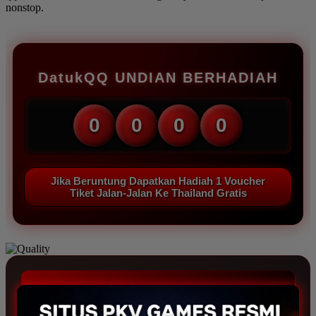
nonstop.
DatukQQ UNDIAN BERHADIAH
0
0
0
0
Jika Beruntung Dapatkan Hadiah 1 Voucher
Tiket Jalan-Jalan Ke Thailand Gratis
REVIEW MEMBERSHIP DatukQQ