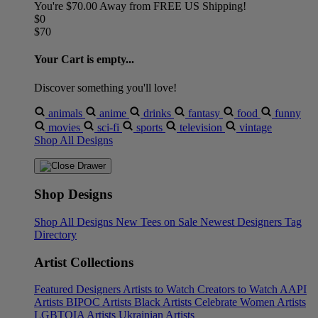
You're
$70.00
Away from
FREE US Shipping!
$0
$70
Your Cart is empty...
Discover something you'll love!
animals
anime
drinks
fantasy
food
funny
movies
sci-fi
sports
television
vintage
Shop All Designs
Shop Designs
Shop All Designs
New Tees on Sale
Newest Designers
Tag
Directory
Artist Collections
Featured Designers
Artists to Watch
Creators to Watch
AAPI
Artists
BIPOC Artists
Black Artists
Celebrate Women Artists
LGBTQIA Artists
Ukrainian Artists