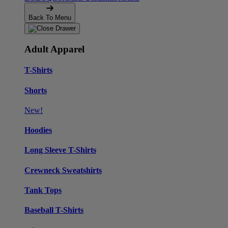
Back To Menu
Adult Apparel
T-Shirts
Shorts
New!
Hoodies
Long Sleeve T-Shirts
Crewneck Sweatshirts
Tank Tops
Baseball T-Shirts