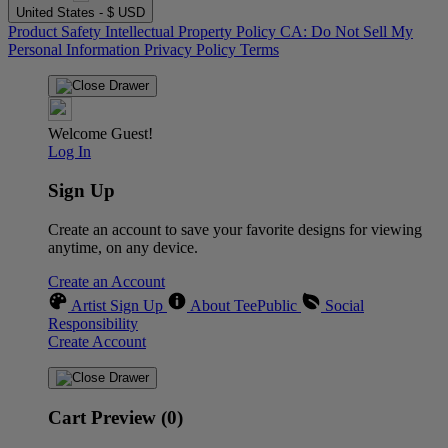
United States - $ USD
Product Safety
Intellectual Property Policy
CA: Do Not Sell My
Personal Information
Privacy Policy
Terms
Welcome Guest!
Log In
Sign Up
Create an account to save your favorite designs for viewing
anytime, on any device.
Create an Account
Artist Sign Up
About TeePublic
Social
Responsibility
Create Account
Cart Preview (0)