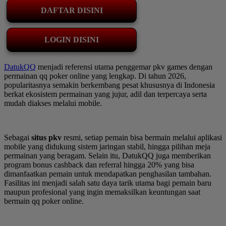
DAFTAR DISINI
LOGIN DISINI
DatukQQ
menjadi referensi utama penggemar pkv games dengan
permainan qq poker online yang lengkap. Di tahun 2026,
popularitasnya semakin berkembang pesat khususnya di Indonesia
berkat ekosistem permainan yang jujur, adil dan terpercaya serta
mudah diakses melalui mobile.
Sebagai
situs pkv
resmi, setiap pemain bisa bermain melalui aplikasi
mobile yang didukung sistem jaringan stabil, hingga pilihan meja
permainan yang beragam. Selain itu, DatukQQ juga memberikan
program bonus cashback dan referral hingga 20% yang bisa
dimanfaatkan pemain untuk mendapatkan penghasilan tambahan.
Fasilitas ini menjadi salah satu daya tarik utama bagi pemain baru
maupun profesional yang ingin memaksilkan keuntungan saat
bermain qq poker online.