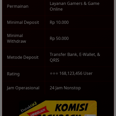
Layanan Gamers & Game
Permainan
Online
Minimal Deposit
Rp 10.000
Minimal
Rp 50.000
Withdraw
Transfer Bank, E-Wallet, &
Metode Deposit
QRIS
⭐⭐⭐ 168,123,456 User
Rating
Jam Operasional
24 Jam Nonstop