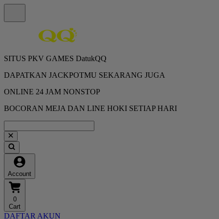
SITUS PKV GAMES DatukQQ
DAPATKAN JACKPOTMU SEKARANG JUGA
ONLINE 24 JAM NONSTOP
BOCORAN MEJA DAN LINE HOKI SETIAP HARI
Account
0
Cart
DAFTAR AKUN