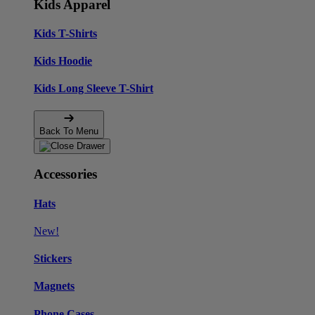
Kids Apparel
Kids T-Shirts
Kids Hoodie
Kids Long Sleeve T-Shirt
Back To Menu
Accessories
Hats
New!
Stickers
Magnets
Phone Cases