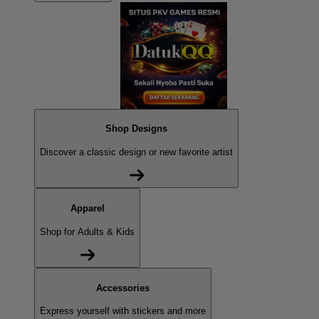
Shop Designs
Discover a classic design or new favorite artist
Apparel
Shop for Adults & Kids
Accessories
Express yourself with stickers and more