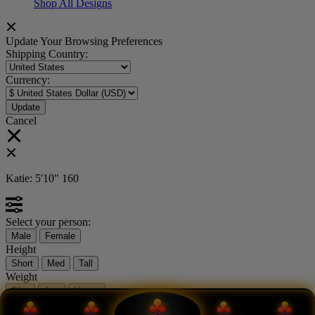
Shop All Designs
Update Your Browsing Preferences
Shipping Country:
Currency:
Cancel
Katie:
5'10"
160
Select your person:
Male
Female
Height
Short
Med
Tall
Weight
Slim
Avg
Heavy
View Size Chart