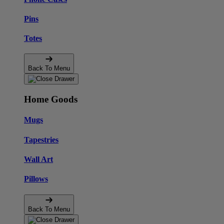
Pins
Totes
Back To Menu
Home Goods
Mugs
Tapestries
Wall Art
Pillows
Back To Menu