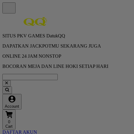
SITUS PKV GAMES DatukQQ
DAPATKAN JACKPOTMU SEKARANG JUGA
ONLINE 24 JAM NONSTOP
BOCORAN MEJA DAN LINE HOKI SETIAP HARI
Account
0
Cart
DAFTAR AKUN