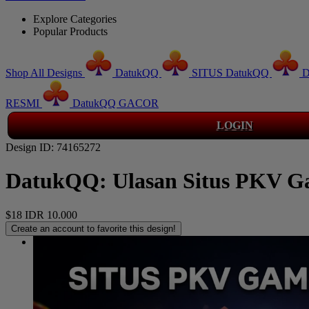
Explore Categories
Popular Products
Shop All Designs
DatukQQ
SITUS DatukQQ
D
RESMI
DatukQQ GACOR
LOGIN
Design ID: 74165272
DatukQQ: Ulasan Situs PKV G
$18
IDR 10.000
Create an account to favorite this design!