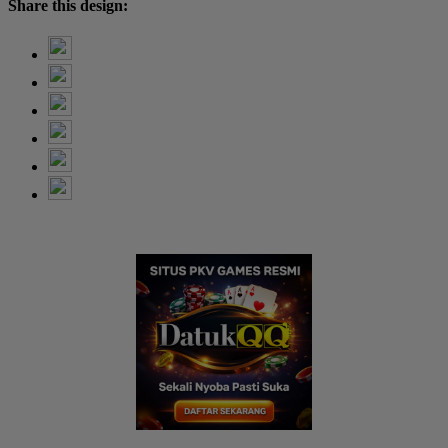
Share this design: