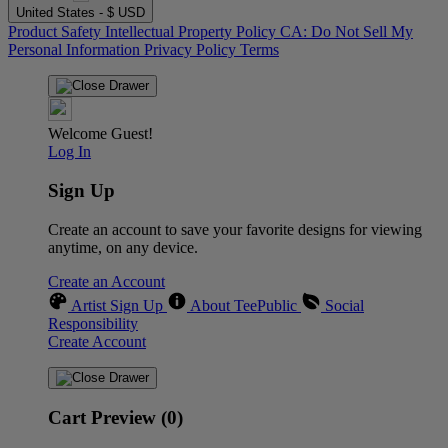
United States - $ USD
Product Safety
Intellectual Property Policy
CA: Do Not Sell My
Personal Information
Privacy Policy
Terms
Welcome Guest!
Log In
Sign Up
Create an account to save your favorite designs for viewing
anytime, on any device.
Create an Account
Artist Sign Up
About TeePublic
Social
Responsibility
Create Account
Cart Preview (0)