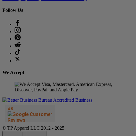
Follow Us
We Accept
© TP Apparel LLC 2012 - 2025