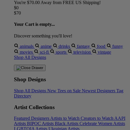
You're
$70.00
Away from
FREE US Shipping!
$0
$70
Your Cart is empty...
Discover something you'll love!
animals
anime
drinks
fantasy
food
funny
movies
sci-fi
sports
television
vintage
Shop All Designs
Shop Designs
Shop All Designs
New Tees on Sale
Newest Designers
Tag
Directory
Artist Collections
Featured Designers
Artists to Watch
Creators to Watch
AAPI
Artists
BIPOC Artists
Black Artists
Celebrate Women Artists
LGBTQIA Artists
Ukrainian Artists