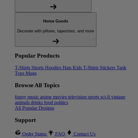
Home Goods
Decorate with pillows, tapestries, and more
Popular Products
T-Shirts
Shorts
Hoodies
Hats
Kids T-Shirts
Stickers
Tank
Tops
Mugs
Browse All Topics
funny
music
anime
movies
television
sports
sci-fi
vintage
animals
drinks
food
politics
All Popular Designs
Support
Order Status
FAQ
Contact Us