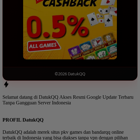
©2026 DatukQQ
Selamat datang di DatukQQ Akses Resmi Google Update Terbaru
Tanpa Gangguan Server Indonesia
PROFIL DatukQQ
DatukQQ adalah merek situs pkv games dan bandarqq online
terbaik di Indonesia yang bisa diakses tanpa vpn dengan pilihan