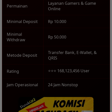
Layanan Gamers & Game
Permainan
Online
Minimal Deposit
Rp 10.000
Minimal
Rp 50.000
Withdraw
Transfer Bank, E-Wallet, &
Metode Deposit
QRIS
⭐⭐⭐ 168,123,456 User
Rating
Jam Operasional
24 Jam Nonstop