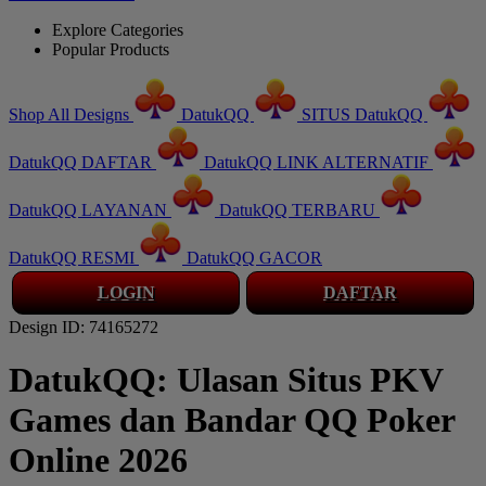
Explore Categories
Popular Products
Shop All Designs
DatukQQ
SITUS DatukQQ
DatukQQ DAFTAR
DatukQQ LINK ALTERNATIF
DatukQQ LAYANAN
DatukQQ TERBARU
DatukQQ RESMI
DatukQQ GACOR
LOGIN
DAFTAR
Design ID: 74165272
DatukQQ: Ulasan Situs PKV
Games dan Bandar QQ Poker
Online 2026