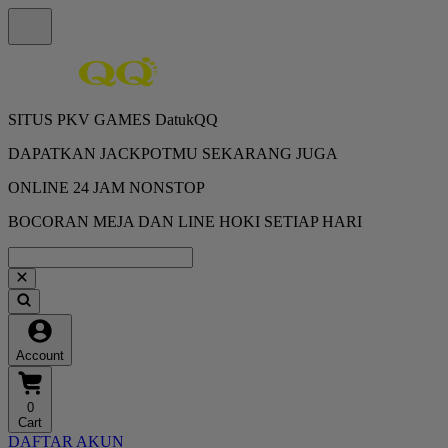
SITUS PKV GAMES DatukQQ
DAPATKAN JACKPOTMU SEKARANG JUGA
ONLINE 24 JAM NONSTOP
BOCORAN MEJA DAN LINE HOKI SETIAP HARI
Account
0
Cart
DAFTAR AKUN