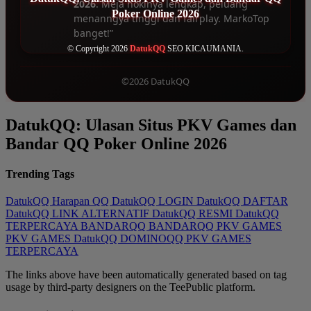
2026
. Meja hokinya lengkap, peluang
Poker Online 2026
menanngya tinggi dan fairplay. MarkoTop
banget!”
© Copyright 2026
DatukQQ
SEO KICAUMANIA.
©2026 DatukQQ
DatukQQ: Ulasan Situs PKV Games dan
Bandar QQ Poker Online 2026
Trending Tags
DatukQQ
Harapan QQ
DatukQQ LOGIN
DatukQQ DAFTAR
DatukQQ LINK ALTERNATIF
DatukQQ RESMI
DatukQQ
TERPERCAYA
BANDARQQ
BANDARQQ
PKV GAMES
PKV GAMES DatukQQ
DOMINOQQ
PKV GAMES
TERPERCAYA
The links above have been automatically generated based on tag
usage by third-party designers on the TeePublic platform.