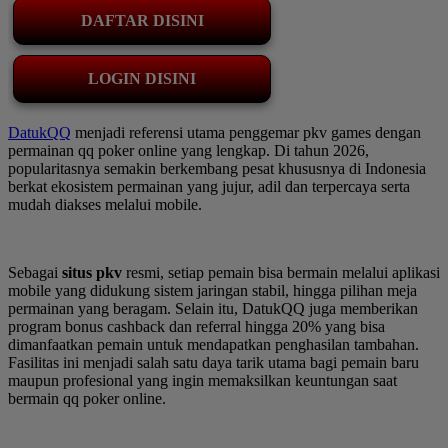
DAFTAR DISINI
LOGIN DISINI
DatukQQ
menjadi referensi utama penggemar pkv games dengan
permainan qq poker online yang lengkap. Di tahun 2026,
popularitasnya semakin berkembang pesat khususnya di Indonesia
berkat ekosistem permainan yang jujur, adil dan terpercaya serta
mudah diakses melalui mobile.
Sebagai
situs pkv
resmi, setiap pemain bisa bermain melalui aplikasi
mobile yang didukung sistem jaringan stabil, hingga pilihan meja
permainan yang beragam. Selain itu, DatukQQ juga memberikan
program bonus cashback dan referral hingga 20% yang bisa
dimanfaatkan pemain untuk mendapatkan penghasilan tambahan.
Fasilitas ini menjadi salah satu daya tarik utama bagi pemain baru
maupun profesional yang ingin memaksilkan keuntungan saat
bermain qq poker online.