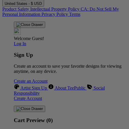
United States - $ USD
Product Safety
Intellectual Property Policy
CA: Do Not Sell My
Personal Information
Privacy Policy
Terms
Welcome Guest!
Log In
Sign Up
Create an account to save your favorite designs for viewing
anytime, on any device.
Create an Account
Artist Sign Up
About TeePublic
Social
Responsibility
Create Account
Cart Preview (0)