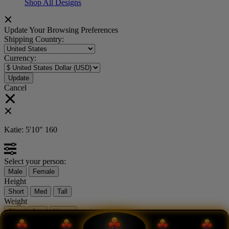
Shop All Designs
Update Your Browsing Preferences
Shipping Country:
Currency:
Cancel
Katie:
5'10"
160
Select your person:
Male
Female
Height
Short
Med
Tall
Weight
Slim
Avg
Heavy
View Size Chart