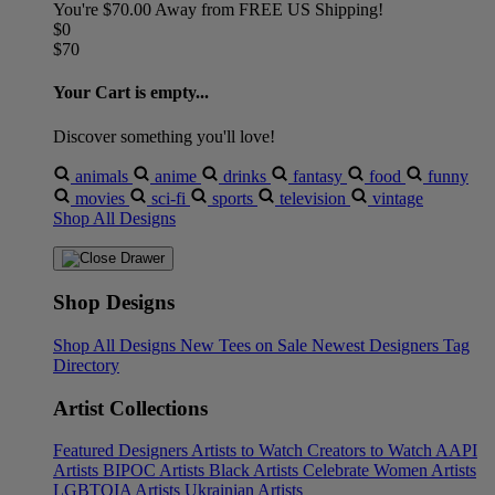
You're
$70.00
Away from
FREE US Shipping!
$0
$70
Your Cart is empty...
Discover something you'll love!
animals
anime
drinks
fantasy
food
funny
movies
sci-fi
sports
television
vintage
Shop All Designs
Shop Designs
Shop All Designs
New Tees on Sale
Newest Designers
Tag
Directory
Artist Collections
Featured Designers
Artists to Watch
Creators to Watch
AAPI
Artists
BIPOC Artists
Black Artists
Celebrate Women Artists
LGBTQIA Artists
Ukrainian Artists