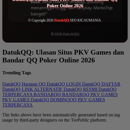
2026
. Meja hokinya lengkap, peluang
Poker Online 2026
menanngya tinggi dan fairplay. MarkoTop
banget!”
© Copyright 2026
DatukQQ
SEO KICAUMANIA.
©2026 DatukQQ
DatukQQ: Ulasan Situs PKV Games dan
Bandar QQ Poker Online 2026
Trending Tags
DatukQQ
Harapan QQ
DatukQQ LOGIN
DatukQQ DAFTAR
DatukQQ LINK ALTERNATIF
DatukQQ RESMI
DatukQQ
TERPERCAYA
BANDARQQ
BANDARQQ
PKV GAMES
PKV GAMES DatukQQ
DOMINOQQ
PKV GAMES
TERPERCAYA
The links above have been automatically generated based on tag
usage by third-party designers on the TeePublic platform.