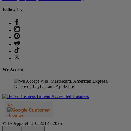
Follow Us
We Accept
© TP Apparel LLC 2012 - 2025