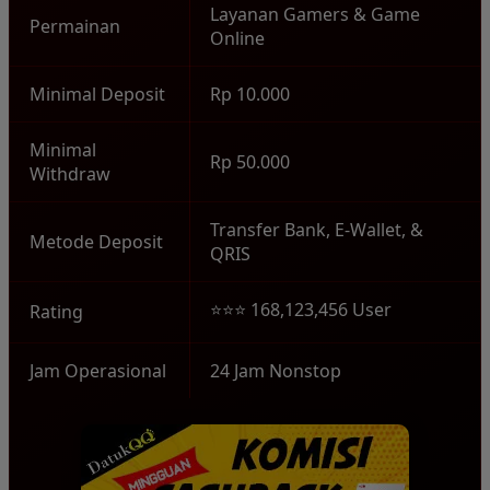
Layanan Gamers & Game
Permainan
Online
Minimal Deposit
Rp 10.000
Minimal
Rp 50.000
Withdraw
Transfer Bank, E-Wallet, &
Metode Deposit
QRIS
⭐⭐⭐ 168,123,456 User
Rating
Jam Operasional
24 Jam Nonstop