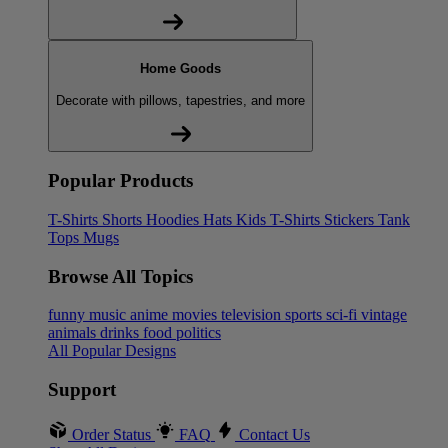
Home Goods
Decorate with pillows, tapestries, and more
Popular Products
T-Shirts
Shorts
Hoodies
Hats
Kids T-Shirts
Stickers
Tank
Tops
Mugs
Browse All Topics
funny
music
anime
movies
television
sports
sci-fi
vintage
animals
drinks
food
politics
All Popular Designs
Support
Order Status
FAQ
Contact Us