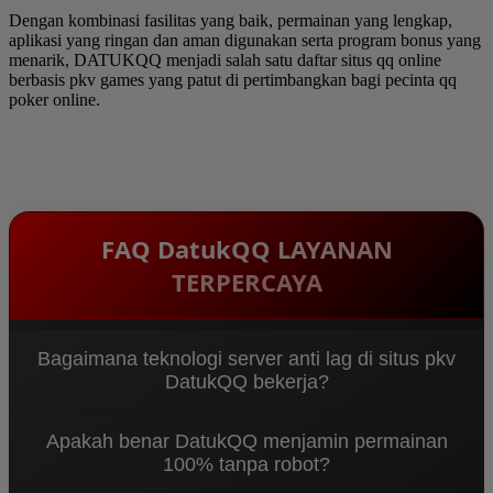
Dengan kombinasi fasilitas yang baik, permainan yang lengkap,
aplikasi yang ringan dan aman digunakan serta program bonus yang
menarik, DATUKQQ menjadi salah satu daftar situs qq online
berbasis pkv games yang patut di pertimbangkan bagi pecinta qq
poker online.
FAQ DatukQQ LAYANAN
TERPERCAYA
Bagaimana teknologi server anti lag di situs pkv
DatukQQ bekerja?
Sebagai
Agen PKV DominoQQ & Bandar QQ
Apakah benar DatukQQ menjamin permainan
Terpercaya 2026
, DatukQQ menggunakan sistem
100% tanpa robot?
Multi-Node Server terbaru yang mengarahkan