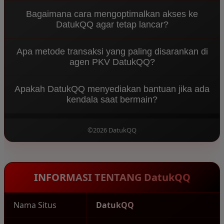
koneksi ke jalur terpendek. Ini meminimalisir ping
Benar sekali. Sebagai
situs pkv
resmi, kami
tinggi, memastikan kelancaran total saat Anda
Bagaimana cara mengoptimalkan akses ke
mengimplementasikan sistem deteksi otomatis
bermain
BandarQQ
maupun
DomainQQ
.
DatukQQ agar tetap lancar?
tingkat tinggi. Ini menjamin setiap putaran
DominoQQ
dan Bandar QQ berjalan murni Player
Pastikan Anda mengakses link alternatif resmi atau
vs Player, menjaga ekosistem tetap fair play.
Apa metode transaksi yang paling disarankan di
mengunduh aplikasi versi terbaru. Kosongkan
agen PKV DatukQQ?
cache perangkat Anda secara berkala agar
teknologi
server anti lag
bekerja maksimal untuk
Untuk menunjang kecepatan deposit dan withdraw
pengalaman bermain
BandarQQ
yang tanpa batas.
Apakah DatukQQ menyediakan bantuan jika ada
di
situs pkv
kami, sangat disarankan
kendala saat bermain?
menggunakan QRIS atau E-wallet (Dana/OVO).
Sistem otomatis DatukQQ akan memproses saldo
Tentu. Sebagai
Agen PKV DominoQQ & Bandar QQ
Anda dalam hitungan detik, sehingga Anda bisa
Terpercaya 2026
, tim Customer Service profesional
©2026 DatukQQ
langsung fokus ke meja
DomainQQ
.
kami siaga 24 jam nonstop via LiveChat untuk
memberikan solusi instan terkait pendaftaran,
login, atau hambatan teknis lainnya di ekosistem
PKV.
INFORMASI TENTANG DatukQQ
Nama Situs
DatukQQ