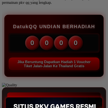
permainan pkv qq yang lengkap.
DatukQQ UNDIAN BERHADIAH
0
0
0
0
Jika Beruntung Dapatkan Hadiah 1 Voucher
Tiket Jalan-Jalan Ke Thailand Gratis
REVIEW MEMBERSHIP DatukQQ