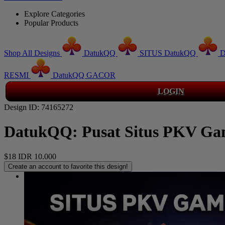
Explore Categories
Popular Products
Shop All Designs
DatukQQ
SITUS DatukQQ
D
RESMI
DatukQQ GACOR
LOGIN
Design ID: 74165272
DatukQQ: Pusat Situs PKV Gam
$18
IDR 10.000
Create an account to favorite this design!