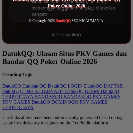
2026
. Meja hokinya lengkap, peluang
Poker Online 2026
menanngya tinggi dan fairplay. MarkoTop
banget!”
© Copyright 2026
DatukQQ
SEO KICAUMANIA.
©2026 DatukQQ
DatukQQ: Ulasan Situs PKV Games dan
Bandar QQ Poker Online 2026
Trending Tags
DatukQQ
Harapan QQ
DatukQQ LOGIN
DatukQQ DAFTAR
DatukQQ LINK ALTERNATIF
DatukQQ RESMI
DatukQQ
TERPERCAYA
BANDARQQ
BANDARQQ
PKV GAMES
PKV GAMES DatukQQ
DOMINOQQ
PKV GAMES
TERPERCAYA
The links above have been automatically generated based on tag
usage by third-party designers on the TeePublic platform.