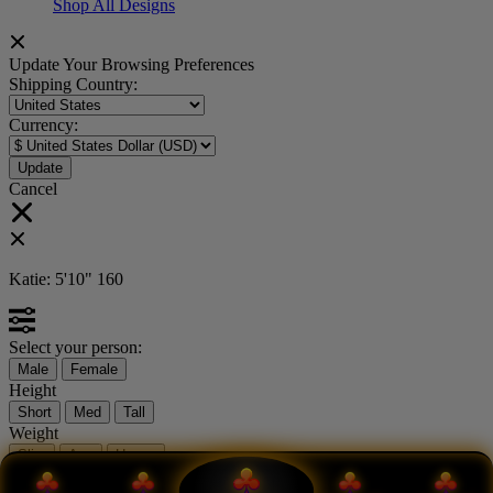
Shop All Designs
Update Your Browsing Preferences
Shipping Country:
Currency:
Cancel
Katie:
5'10"
160
Select your person:
Male
Female
Height
Short
Med
Tall
Weight
Slim
Avg
Heavy
View Size Chart