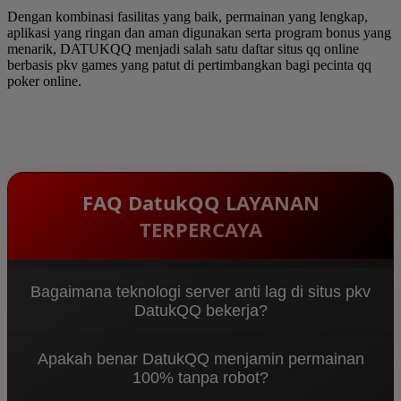
Dengan kombinasi fasilitas yang baik, permainan yang lengkap,
aplikasi yang ringan dan aman digunakan serta program bonus yang
menarik, DATUKQQ menjadi salah satu daftar situs qq online
berbasis pkv games yang patut di pertimbangkan bagi pecinta qq
poker online.
FAQ DatukQQ LAYANAN
TERPERCAYA
Bagaimana teknologi server anti lag di situs pkv
DatukQQ bekerja?
Sebagai
Agen PKV DominoQQ & Bandar QQ
Apakah benar DatukQQ menjamin permainan
Terpercaya 2026
, DatukQQ menggunakan sistem
100% tanpa robot?
Multi-Node Server terbaru yang mengarahkan