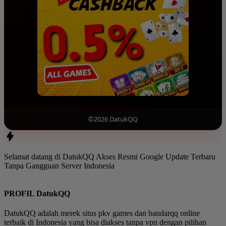
©2026 DatukQQ
Selamat datang di DatukQQ Akses Resmi Google Update Terbaru
Tanpa Gangguan Server Indonesia
PROFIL DatukQQ
DatukQQ adalah merek situs pkv games dan bandarqq online
terbaik di Indonesia yang bisa diakses tanpa vpn dengan pilihan