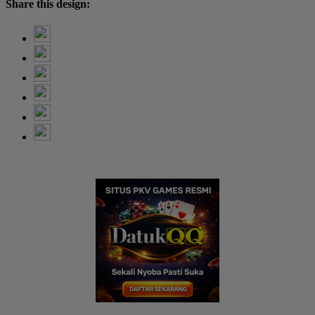
Share this design: