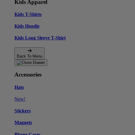
Kids Apparel
Kids T-Shirts
Kids Hoodie
Kids Long Sleeve T-Shirt
Back To Menu
Accessories
Hats
New!
Stickers
Magnets
Phone Cases