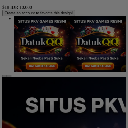
$18
IDR 10.000
Create an account to favorite this design!