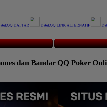
atukQQ DAFTAR
DatukQQ LINK ALTERNATIF
Da
ames dan Bandar QQ Poker Onli