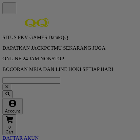
SITUS PKV GAMES DatukQQ
DAPATKAN JACKPOTMU SEKARANG JUGA
ONLINE 24 JAM NONSTOP
BOCORAN MEJA DAN LINE HOKI SETIAP HARI
Account
0
Cart
DAFTAR AKUN