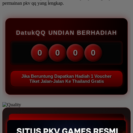
permainan pkv qq yang lengkap.
DatukQQ UNDIAN BERHADIAH
0
0
0
0
Jika Beruntung Dapatkan Hadiah 1 Voucher
Tiket Jalan-Jalan Ke Thailand Gratis
REVIEW MEMBERSHIP DatukQQ