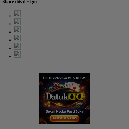
Share this design: