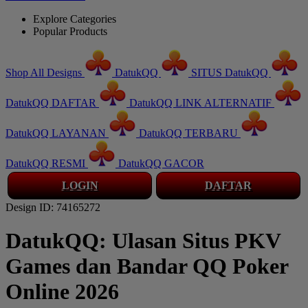
Explore Categories
Popular Products
Shop All Designs
DatukQQ
SITUS DatukQQ
DatukQQ DAFTAR
DatukQQ LINK ALTERNATIF
DatukQQ LAYANAN
DatukQQ TERBARU
DatukQQ RESMI
DatukQQ GACOR
LOGIN
DAFTAR
Design ID: 74165272
DatukQQ: Ulasan Situs PKV
Games dan Bandar QQ Poker
Online 2026