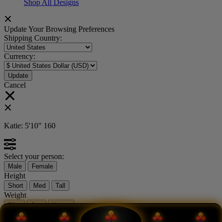
Shop All Designs
Update Your Browsing Preferences
Shipping Country:
Currency:
Cancel
Katie:
5'10"
160
Select your person:
Male
Female
Height
Short
Med
Tall
Weight
Slim
Avg
Heavy
View Size Chart