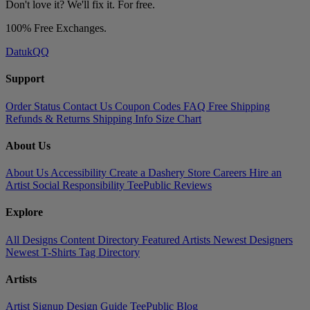
Don't love it? We'll fix it. For free.
100% Free Exchanges.
DatukQQ
Support
Order Status
Contact Us
Coupon Codes
FAQ
Free Shipping
Refunds & Returns
Shipping Info
Size Chart
About Us
About Us
Accessibility
Create a Dashery Store
Careers
Hire an
Artist
Social Responsibility
TeePublic Reviews
Explore
All Designs
Content Directory
Featured Artists
Newest Designers
Newest T-Shirts
Tag Directory
Artists
Artist Signup
Design Guide
TeePublic Blog