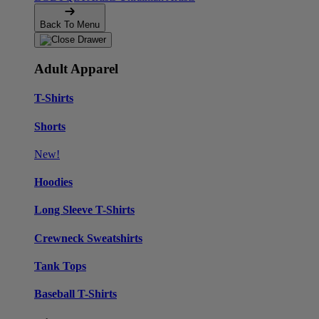
Back To Menu
Adult Apparel
T-Shirts
Shorts
New!
Hoodies
Long Sleeve T-Shirts
Crewneck Sweatshirts
Tank Tops
Baseball T-Shirts