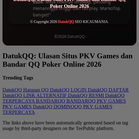
2026
. Meja hokinya lengkap, peluang
Poker Online 2026
menanngya tinggi dan fairplay. MarkoTop
banget!”
© Copyright 2026
DatukQQ
SEO KICAUMANIA.
©2026 DatukQQ
DatukQQ: Ulasan Situs PKV Games dan
Bandar QQ Poker Online 2026
Trending Tags
DatukQQ
Harapan QQ
DatukQQ LOGIN
DatukQQ DAFTAR
DatukQQ LINK ALTERNATIF
DatukQQ RESMI
DatukQQ
TERPERCAYA
BANDARQQ
BANDARQQ
PKV GAMES
PKV GAMES DatukQQ
DOMINOQQ
PKV GAMES
TERPERCAYA
The links above have been automatically generated based on tag
usage by third-party designers on the TeePublic platform.