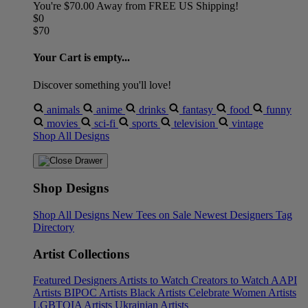
You're
$70.00
Away from
FREE US Shipping!
$0
$70
Your Cart is empty...
Discover something you'll love!
animals
anime
drinks
fantasy
food
funny
movies
sci-fi
sports
television
vintage
Shop All Designs
Shop Designs
Shop All Designs
New Tees on Sale
Newest Designers
Tag
Directory
Artist Collections
Featured Designers
Artists to Watch
Creators to Watch
AAPI
Artists
BIPOC Artists
Black Artists
Celebrate Women Artists
LGBTQIA Artists
Ukrainian Artists