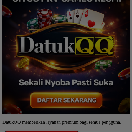
DatukQQ memberikan layanan premium bagi semua pengguna.