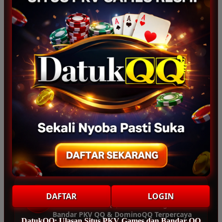
Suli_Bontot (Bali)
SB
“Sangat suka sama layanan pelanggan
situs pkv
ini. Sebagai penggemar
BandarQQ
dan
DomainQQ
lovers, saya
puas main di DatukQQ hingga saat ini.”
Nagita_Srey (Palembang)
NS
“Baru kali ini nemu yang pas, DatukQQ
memberikan bukti
meja hoki
paling gacor.
Main DominoQQ di mobile android sangat
lancar tanpa hambatan, bikin nyaman.”
Dedi_Egi (Bandung)
DAFTAR
LOGIN
DE
“Pantesan DatukQQ disebut sebagai
Bandar PKV QQ & DominoQQ Terpercaya
DatukQQ: Ulasan Situs PKV Games dan Bandar QQ