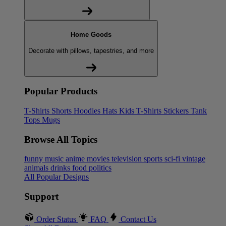
Home Goods
Decorate with pillows, tapestries, and more
Popular Products
T-Shirts
Shorts
Hoodies
Hats
Kids T-Shirts
Stickers
Tank
Tops
Mugs
Browse All Topics
funny
music
anime
movies
television
sports
sci-fi
vintage
animals
drinks
food
politics
All Popular Designs
Support
Order Status
FAQ
Contact Us